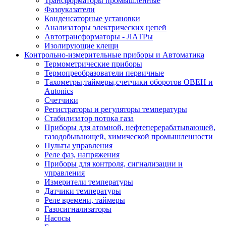
Трансформаторы промышленные
Фазоуказатели
Конденсаторные установки
Анализаторы электрических цепей
Автотрансформаторы - ЛАТРы
Изолирующие клещи
Контрольно-измерительные приборы и Автоматика
Термометрические приборы
Термопреобразователи первичные
Тахометры,таймеры,счетчики оборотов ОВЕН и
Autonics
Счетчики
Регистраторы и регуляторы температуры
Стабилизатор потока газа
Приборы для атомной, нефтеперерабатывающей,
газодобывающей, химической промышленности
Пульты управления
Реле фаз, напряжения
Приборы для контроля, сигнализации и
управления
Измерители температуры
Датчики температуры
Реле времени, таймеры
Газосигнализаторы
Насосы