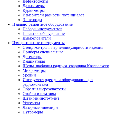
Дефектоскопы
Дальномеры
Курвиметры
Измерители разности потенциалов
Электроды
Паяльно-ремонтное оборудование
Наборы инструментов
Паяльное оборудование
Дымоуловители
Измерительные инструменты
Стенд контроля перпендикулярности изделия
Приборы специальные
Детекторы
Индикаторы
Щупы, шаблоны радиуса, сварщика Красовского
Микрометры
Уровни
Инструмент,одежда и оборудование для
радиомонтажа
Образцы шероховатости
Стойки и штативы
Штангенинструмент
Угломеры
Лазерные нивелиры
Нутромеры