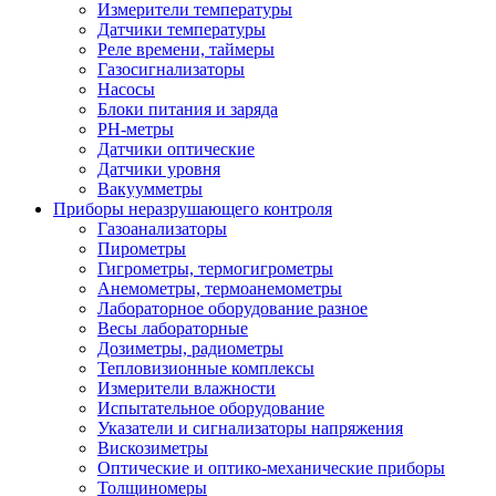
Измерители температуры
Датчики температуры
Реле времени, таймеры
Газосигнализаторы
Насосы
Блоки питания и заряда
PH-метры
Датчики оптические
Датчики уровня
Вакуумметры
Приборы неразрушающего контроля
Газоанализаторы
Пирометры
Гигрометры, термогигрометры
Анемометры, термоанемометры
Лабораторное оборудование разное
Весы лабораторные
Дозиметры, радиометры
Тепловизионные комплексы
Измерители влажности
Испытательное оборудование
Указатели и сигнализаторы напряжения
Вискозиметры
Оптические и оптико-механические приборы
Толщиномеры