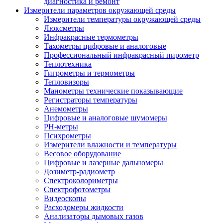
диагностика и ремонт
Измерители параметров окружающей среды
Измерители температуры окружающей среды
Люксметры
Инфракрасные термометры
Тахометры цифровые и аналоговые
Профессиональный инфракрасный пирометр
Теплотехника
Гигрометры и термометры
Тепловизоры
Манометры технические показывающие
Регистраторы температуры
Анемометры
Цифровые и аналоговые шумомеры
PH-метры
Психрометры
Измерители влажности и температуры
Весовое оборудование
Цифровые и лазерные дальномеры
Дозиметр-радиометр
Спектроколориметры
Спектрофотометры
Видеоскопы
Расходомеры жидкости
Анализаторы дымовых газов