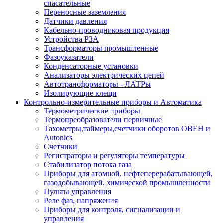
спасательные
Переносные заземления
Датчики давления
Кабельно-проводниковая продукция
Устройства РЗА
Трансформаторы промышленные
Фазоуказатели
Конденсаторные установки
Анализаторы электрических цепей
Автотрансформаторы - ЛАТРы
Изолирующие клещи
Контрольно-измерительные приборы и Автоматика
Термометрические приборы
Термопреобразователи первичные
Тахометры,таймеры,счетчики оборотов ОВЕН и
Autonics
Счетчики
Регистраторы и регуляторы температуры
Стабилизатор потока газа
Приборы для атомной, нефтеперерабатывающей,
газодобывающей, химической промышленности
Пульты управления
Реле фаз, напряжения
Приборы для контроля, сигнализации и
управления