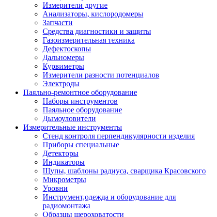
Измерители другие
Анализаторы, кислородомеры
Запчасти
Средства диагностики и защиты
Газоизмерительная техника
Дефектоскопы
Дальномеры
Курвиметры
Измерители разности потенциалов
Электроды
Паяльно-ремонтное оборудование
Наборы инструментов
Паяльное оборудование
Дымоуловители
Измерительные инструменты
Стенд контроля перпендикулярности изделия
Приборы специальные
Детекторы
Индикаторы
Щупы, шаблоны радиуса, сварщика Красовского
Микрометры
Уровни
Инструмент,одежда и оборудование для
радиомонтажа
Образцы шероховатости