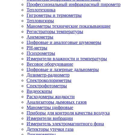
Профессиональный инфракрасный пирометр
Теплотехника
Гигрометры и термометры
Тепловизоры
Манометры технические показывающие
Регистраторы температуры
Анемометры
Цифровые и аналоговые шумомеры
PH-метры
Психрометры
Измерители влажности и температуры
Весовое оборудование
Цифровые и лазерные дальномеры
Дозиметр-радиометр
Спектроколориметры
Спектрофотометры
Видеоскопы
Расходомеры жидкости
Анализаторы дымовых газов
Манометры цифровые
Приборы для контроля качества воздуха
Измерители вибрации
Измеритель электромагнитного фона
Детекторы утечки газа
Динамометры