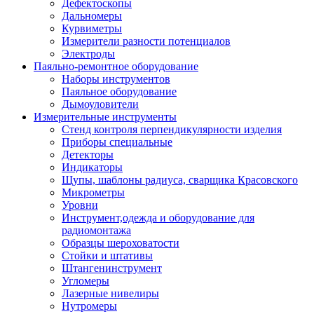
Дефектоскопы
Дальномеры
Курвиметры
Измерители разности потенциалов
Электроды
Паяльно-ремонтное оборудование
Наборы инструментов
Паяльное оборудование
Дымоуловители
Измерительные инструменты
Стенд контроля перпендикулярности изделия
Приборы специальные
Детекторы
Индикаторы
Щупы, шаблоны радиуса, сварщика Красовского
Микрометры
Уровни
Инструмент,одежда и оборудование для
радиомонтажа
Образцы шероховатости
Стойки и штативы
Штангенинструмент
Угломеры
Лазерные нивелиры
Нутромеры