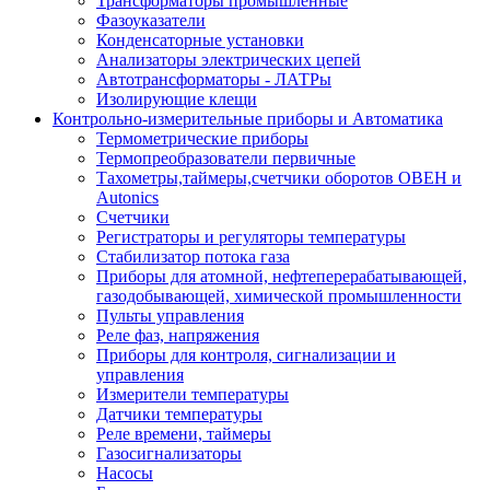
Трансформаторы промышленные
Фазоуказатели
Конденсаторные установки
Анализаторы электрических цепей
Автотрансформаторы - ЛАТРы
Изолирующие клещи
Контрольно-измерительные приборы и Автоматика
Термометрические приборы
Термопреобразователи первичные
Тахометры,таймеры,счетчики оборотов ОВЕН и
Autonics
Счетчики
Регистраторы и регуляторы температуры
Стабилизатор потока газа
Приборы для атомной, нефтеперерабатывающей,
газодобывающей, химической промышленности
Пульты управления
Реле фаз, напряжения
Приборы для контроля, сигнализации и
управления
Измерители температуры
Датчики температуры
Реле времени, таймеры
Газосигнализаторы
Насосы