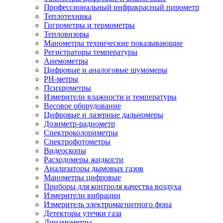
Профессиональный инфракрасный пирометр
Теплотехника
Гигрометры и термометры
Тепловизоры
Манометры технические показывающие
Регистраторы температуры
Анемометры
Цифровые и аналоговые шумомеры
PH-метры
Психрометры
Измерители влажности и температуры
Весовое оборудование
Цифровые и лазерные дальномеры
Дозиметр-радиометр
Спектроколориметры
Спектрофотометры
Видеоскопы
Расходомеры жидкости
Анализаторы дымовых газов
Манометры цифровые
Приборы для контроля качества воздуха
Измерители вибрации
Измеритель электромагнитного фона
Детекторы утечки газа
Динамометры