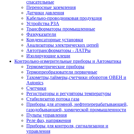
спасательные
Переносные заземления
Датчики давления
Кабельно-проводниковая продукция
Устройства РЗА
Трансформаторы промышленные
Фазоуказатели
Конденсаторные установки
Анализаторы электрических цепей
Автотрансформаторы - ЛАТРы
Изолирующие клещи
Контрольно-измерительные приборы и Автоматика
Термометрические приборы
Термопреобразователи первичные
Тахометры,таймеры,счетчики оборотов ОВЕН и
Autonics
Счетчики
Регистраторы и регуляторы температуры
Стабилизатор потока газа
Приборы для атомной, нефтеперерабатывающей,
газодобывающей, химической промышленности
Пульты управления
Реле фаз, напряжения
Приборы для контроля, сигнализации и
управления