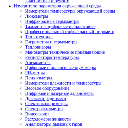
диагностика и ремонт
Измерители параметров окружающей среды
Измерители температуры окружающей среды
Люксметры
Инфракрасные термометры
Тахометры цифровые и аналоговые
Профессиональный инфракрасный пирометр
Теплотехника
Гигрометры и термометры
Тепловизоры
Манометры технические показывающие
Регистраторы температуры
Анемометры
Цифровые и аналоговые шумомеры
PH-метры
Психрометры
Измерители влажности и температуры
Весовое оборудование
Цифровые и лазерные дальномеры
Дозиметр-радиометр
Спектроколориметры
Спектрофотометры
Видеоскопы
Расходомеры жидкости
Анализаторы дымовых газов