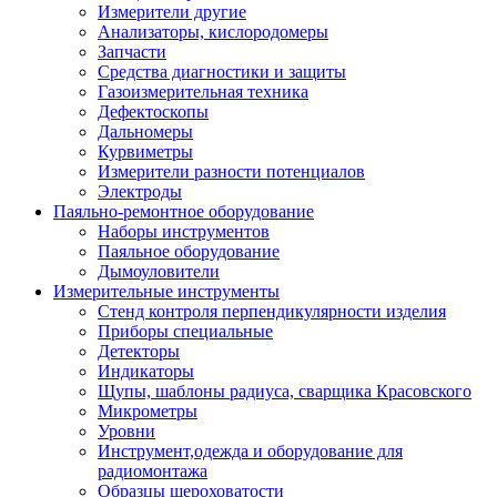
Измерители другие
Анализаторы, кислородомеры
Запчасти
Средства диагностики и защиты
Газоизмерительная техника
Дефектоскопы
Дальномеры
Курвиметры
Измерители разности потенциалов
Электроды
Паяльно-ремонтное оборудование
Наборы инструментов
Паяльное оборудование
Дымоуловители
Измерительные инструменты
Стенд контроля перпендикулярности изделия
Приборы специальные
Детекторы
Индикаторы
Щупы, шаблоны радиуса, сварщика Красовского
Микрометры
Уровни
Инструмент,одежда и оборудование для
радиомонтажа
Образцы шероховатости