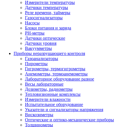
Измерители температуры
Датчики температуры
Реле времени, таймеры
Газосигнализаторы
Насосы
Блоки питания и заряда
PH-метры
Датчики оптические
Датчики уровня
Вакуумметры
Приборы неразрушающего контроля
Газоанализаторы
Пирометры
Гигрометры, термогигрометры
Анемометры, термоанемометры
Лабораторное оборудование разное
Весы лабораторные
Дозиметры, радиометры
Тепловизионные комплексы
Измерители влажности
Испытательное оборудование
Указатели и сигнализаторы напряжения
Вискозиметры
Оптические и оптико-механические приборы
Толщиномеры