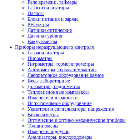
Реле времени, таймеры
Газосигнализаторы
Насосы
Блоки питания и заряда
PH-метры
Датчики оптические
Датчики уровня
Вакуумметры
Приборы неразрушающего контроля
Газоанализаторы
Пирометры
Гигрометры, термогигрометры
Анемометры, термоанемометры
Лабораторное оборудование разное
Весы лабораторные
Дозиметры, радиометры
Тепловизионные комплексы
Измерители влажности
Испытательное оборудование
Указатели и сигнализаторы напряжения
Вискозиметры
Оптические и оптико-механические приборы
Толщиномеры
Измерители другие
Анализаторы, кислородомеры