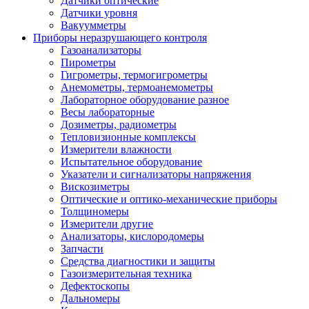
Датчики оптические
Датчики уровня
Вакуумметры
Приборы неразрушающего контроля
Газоанализаторы
Пирометры
Гигрометры, термогигрометры
Анемометры, термоанемометры
Лабораторное оборудование разное
Весы лабораторные
Дозиметры, радиометры
Тепловизионные комплексы
Измерители влажности
Испытательное оборудование
Указатели и сигнализаторы напряжения
Вискозиметры
Оптические и оптико-механические приборы
Толщиномеры
Измерители другие
Анализаторы, кислородомеры
Запчасти
Средства диагностики и защиты
Газоизмерительная техника
Дефектоскопы
Дальномеры