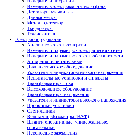
Измерители вибрации
Измеритель электромагнитного фона
Детекторы утечки газа
Динамометры
Металлодетекторы
Твердомеры
Течеискатели
Электрооборудование
Анализатор электроэнергии
Измерители параметров электрических сетей
Измерители параметров электробезопасности
Аппараты испытательные
Диагностическое оборудование
Указатели и индикаторы низкого напряжения
Испытательные установки и аппараты
Трансформаторы тока
Высоковольтное оборудование
Трансформаторы напряжения
Указатели и индикаторы высокого напряжения
Пробойные установки
Светильники
Вольтамперфазометры (ВАФ)
Штанги оперативные, универсальные,
спасательные
Переносные заземления