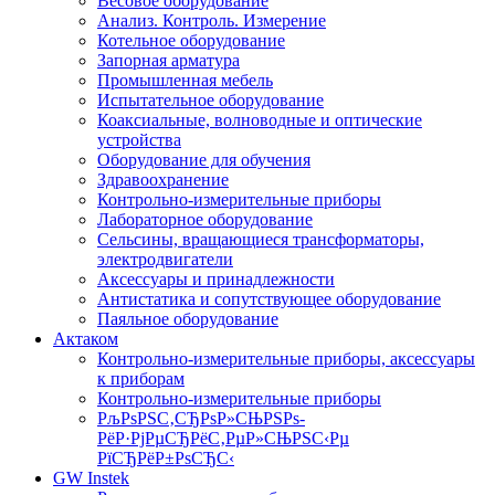
Весовое оборудование
Анализ. Контроль. Измерение
Котельное оборудование
Запорная арматура
Промышленная мебель
Испытательное оборудование
Коаксиальные, волноводные и оптические
устройства
Оборудование для обучения
Здравоохранение
Контрольно-измерительные приборы
Лабораторное оборудование
Сельсины, вращающиеся трансформаторы,
электродвигатели
Аксессуары и принадлежности
Антистатика и сопутствующее оборудование
Паяльное оборудование
Актаком
Контрольно-измерительные приборы, аксессуары
к приборам
Контрольно-измерительные приборы
РљРѕРЅС‚СЂРѕР»СЊРЅРѕ-
РёР·РјРµСЂРёС‚РµР»СЊРЅС‹Рµ
РїСЂРёР±РѕСЂС‹
GW Instek