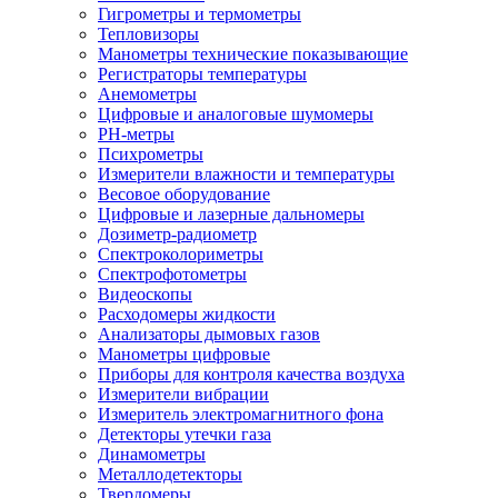
Гигрометры и термометры
Тепловизоры
Манометры технические показывающие
Регистраторы температуры
Анемометры
Цифровые и аналоговые шумомеры
PH-метры
Психрометры
Измерители влажности и температуры
Весовое оборудование
Цифровые и лазерные дальномеры
Дозиметр-радиометр
Спектроколориметры
Спектрофотометры
Видеоскопы
Расходомеры жидкости
Анализаторы дымовых газов
Манометры цифровые
Приборы для контроля качества воздуха
Измерители вибрации
Измеритель электромагнитного фона
Детекторы утечки газа
Динамометры
Металлодетекторы
Твердомеры