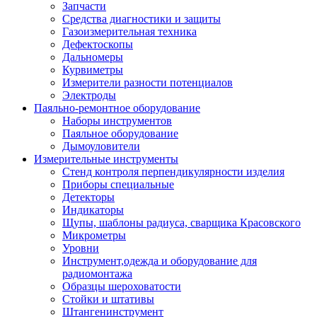
Запчасти
Средства диагностики и защиты
Газоизмерительная техника
Дефектоскопы
Дальномеры
Курвиметры
Измерители разности потенциалов
Электроды
Паяльно-ремонтное оборудование
Наборы инструментов
Паяльное оборудование
Дымоуловители
Измерительные инструменты
Стенд контроля перпендикулярности изделия
Приборы специальные
Детекторы
Индикаторы
Щупы, шаблоны радиуса, сварщика Красовского
Микрометры
Уровни
Инструмент,одежда и оборудование для
радиомонтажа
Образцы шероховатости
Стойки и штативы
Штангенинструмент