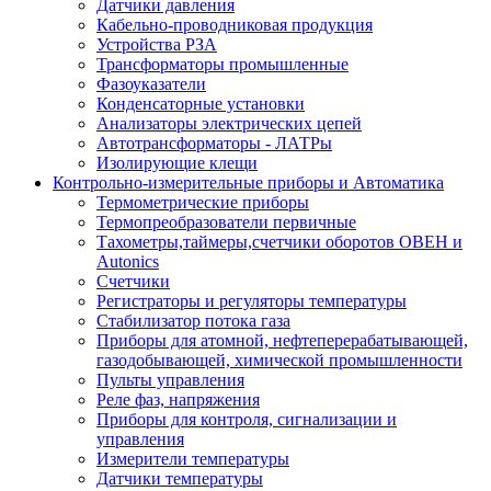
Датчики давления
Кабельно-проводниковая продукция
Устройства РЗА
Трансформаторы промышленные
Фазоуказатели
Конденсаторные установки
Анализаторы электрических цепей
Автотрансформаторы - ЛАТРы
Изолирующие клещи
Контрольно-измерительные приборы и Автоматика
Термометрические приборы
Термопреобразователи первичные
Тахометры,таймеры,счетчики оборотов ОВЕН и
Autonics
Счетчики
Регистраторы и регуляторы температуры
Стабилизатор потока газа
Приборы для атомной, нефтеперерабатывающей,
газодобывающей, химической промышленности
Пульты управления
Реле фаз, напряжения
Приборы для контроля, сигнализации и
управления
Измерители температуры
Датчики температуры