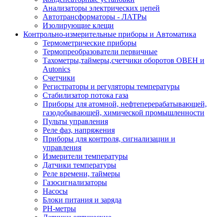
Анализаторы электрических цепей
Автотрансформаторы - ЛАТРы
Изолирующие клещи
Контрольно-измерительные приборы и Автоматика
Термометрические приборы
Термопреобразователи первичные
Тахометры,таймеры,счетчики оборотов ОВЕН и
Autonics
Счетчики
Регистраторы и регуляторы температуры
Стабилизатор потока газа
Приборы для атомной, нефтеперерабатывающей,
газодобывающей, химической промышленности
Пульты управления
Реле фаз, напряжения
Приборы для контроля, сигнализации и
управления
Измерители температуры
Датчики температуры
Реле времени, таймеры
Газосигнализаторы
Насосы
Блоки питания и заряда
PH-метры