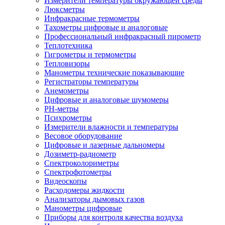
Измерители температуры окружающей среды
Люксметры
Инфракрасные термометры
Тахометры цифровые и аналоговые
Профессиональный инфракрасный пирометр
Теплотехника
Гигрометры и термометры
Тепловизоры
Манометры технические показывающие
Регистраторы температуры
Анемометры
Цифровые и аналоговые шумомеры
PH-метры
Психрометры
Измерители влажности и температуры
Весовое оборудование
Цифровые и лазерные дальномеры
Дозиметр-радиометр
Спектроколориметры
Спектрофотометры
Видеоскопы
Расходомеры жидкости
Анализаторы дымовых газов
Манометры цифровые
Приборы для контроля качества воздуха