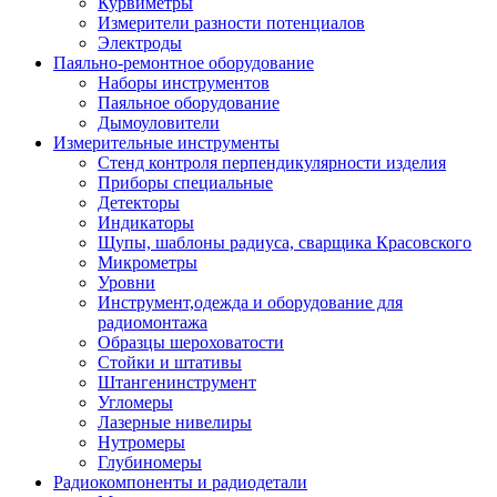
Курвиметры
Измерители разности потенциалов
Электроды
Паяльно-ремонтное оборудование
Наборы инструментов
Паяльное оборудование
Дымоуловители
Измерительные инструменты
Стенд контроля перпендикулярности изделия
Приборы специальные
Детекторы
Индикаторы
Щупы, шаблоны радиуса, сварщика Красовского
Микрометры
Уровни
Инструмент,одежда и оборудование для
радиомонтажа
Образцы шероховатости
Стойки и штативы
Штангенинструмент
Угломеры
Лазерные нивелиры
Нутромеры
Глубиномеры
Радиокомпоненты и радиодетали