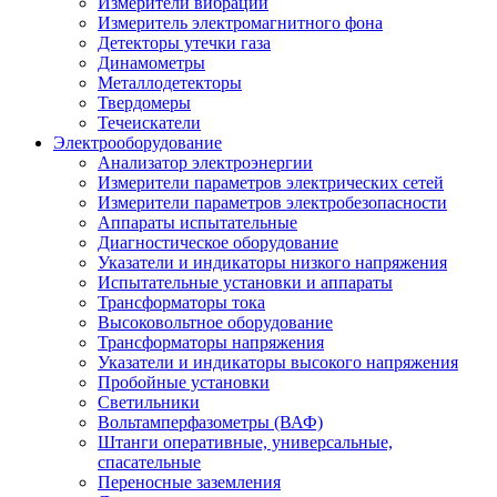
Измерители вибрации
Измеритель электромагнитного фона
Детекторы утечки газа
Динамометры
Металлодетекторы
Твердомеры
Течеискатели
Электрооборудование
Анализатор электроэнергии
Измерители параметров электрических сетей
Измерители параметров электробезопасности
Аппараты испытательные
Диагностическое оборудование
Указатели и индикаторы низкого напряжения
Испытательные установки и аппараты
Трансформаторы тока
Высоковольтное оборудование
Трансформаторы напряжения
Указатели и индикаторы высокого напряжения
Пробойные установки
Светильники
Вольтамперфазометры (ВАФ)
Штанги оперативные, универсальные,
спасательные
Переносные заземления