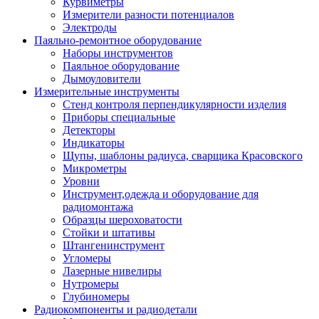
Курвиметры
Измерители разности потенциалов
Электроды
Паяльно-ремонтное оборудование
Наборы инструментов
Паяльное оборудование
Дымоуловители
Измерительные инструменты
Стенд контроля перпендикулярности изделия
Приборы специальные
Детекторы
Индикаторы
Щупы, шаблоны радиуса, сварщика Красовского
Микрометры
Уровни
Инструмент,одежда и оборудование для
радиомонтажа
Образцы шероховатости
Стойки и штативы
Штангенинструмент
Угломеры
Лазерные нивелиры
Нутромеры
Глубиномеры
Радиокомпоненты и радиодетали