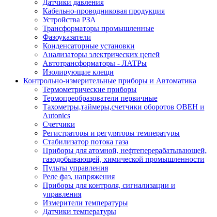
Датчики давления
Кабельно-проводниковая продукция
Устройства РЗА
Трансформаторы промышленные
Фазоуказатели
Конденсаторные установки
Анализаторы электрических цепей
Автотрансформаторы - ЛАТРы
Изолирующие клещи
Контрольно-измерительные приборы и Автоматика
Термометрические приборы
Термопреобразователи первичные
Тахометры,таймеры,счетчики оборотов ОВЕН и
Autonics
Счетчики
Регистраторы и регуляторы температуры
Стабилизатор потока газа
Приборы для атомной, нефтеперерабатывающей,
газодобывающей, химической промышленности
Пульты управления
Реле фаз, напряжения
Приборы для контроля, сигнализации и
управления
Измерители температуры
Датчики температуры