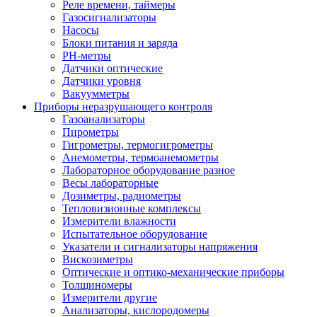
Реле времени, таймеры
Газосигнализаторы
Насосы
Блоки питания и заряда
PH-метры
Датчики оптические
Датчики уровня
Вакуумметры
Приборы неразрушающего контроля
Газоанализаторы
Пирометры
Гигрометры, термогигрометры
Анемометры, термоанемометры
Лабораторное оборудование разное
Весы лабораторные
Дозиметры, радиометры
Тепловизионные комплексы
Измерители влажности
Испытательное оборудование
Указатели и сигнализаторы напряжения
Вискозиметры
Оптические и оптико-механические приборы
Толщиномеры
Измерители другие
Анализаторы, кислородомеры