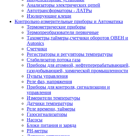
Анализаторы электрических цепей
Автотрансформаторы - ЛАТРы
Изолирующие клещи
Контрольно-измерительные приборы и Автоматика
Термометрические приборы
Термопреобразователи первичные
Тахометры,таймеры,счетчики оборотов ОВЕН и
Autonics
Счетчики
Регистраторы и регуляторы температуры
Стабилизатор потока газа
Приборы для атомной, нефтеперерабатывающей,
газодобывающей, химической промышленности
Пульты управления
Реле фаз, напряжения
Приборы для контроля, сигнализации и
управления
Измерители температуры
Датчики температуры
Реле времени, таймеры
Газосигнализаторы
Насосы
Блоки питания и заряда
PH-метры