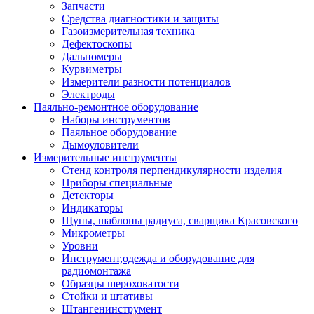
Запчасти
Средства диагностики и защиты
Газоизмерительная техника
Дефектоскопы
Дальномеры
Курвиметры
Измерители разности потенциалов
Электроды
Паяльно-ремонтное оборудование
Наборы инструментов
Паяльное оборудование
Дымоуловители
Измерительные инструменты
Стенд контроля перпендикулярности изделия
Приборы специальные
Детекторы
Индикаторы
Щупы, шаблоны радиуса, сварщика Красовского
Микрометры
Уровни
Инструмент,одежда и оборудование для
радиомонтажа
Образцы шероховатости
Стойки и штативы
Штангенинструмент