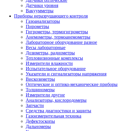
Датчики оптические
Датчики уровня
Вакуумметры
Приборы неразрушающего контроля
Газоанализаторы
Пирометры
Гигрометры, термогигрометры
Анемометры, термоанемометры
Лабораторное оборудование разное
Весы лабораторные
Дозиметры, радиометры
Тепловизионные комплексы
Измерители влажности
Испытательное оборудование
Указатели и сигнализаторы напряжения
Вискозиметры
Оптические и оптико-механические приборы
Толщиномеры
Измерители другие
Анализаторы, кислородомеры
Запчасти
Средства диагностики и защиты
Газоизмерительная техника
Дефектоскопы
Дальномеры