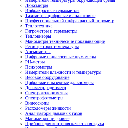
Измерители температуры окружающей среды
Люксметры
Инфракрасные термометры
Тахометры цифровые и аналоговые
Профессиональный инфракрасный пирометр
Теплотехника
Гигрометры и термометры
Тепловизоры
Манометры технические показывающие
Регистраторы температуры
Анемометры
Цифровые и аналоговые шумомеры
PH-метры
Психрометры
Измерители влажности и температуры
Весовое оборудование
Цифровые и лазерные дальномеры
Дозиметр-радиометр
Спектроколориметры
Спектрофотометры
Видеоскопы
Расходомеры жидкости
Анализаторы дымовых газов
Манометры цифровые
Приборы для контроля качества воздуха