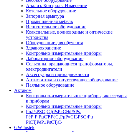
Весовое оборудование
Анализ. Контроль. Измерение
Котельное оборудование
Запорная арматура
Промышленная мебель
Испытательное оборудование
Коаксиальные, волноводные и оптические
устройства
Оборудование для обучения
Здравоохранение
Контрольно-измерительные приборы
Лабораторное оборудование
Сельсины, вращающиеся трансформаторы,
электродвигатели
Аксессуары и принадлежности
Антистатика и сопутствующее оборудование
Паяльное оборудование
Актаком
Контрольно-измерительные приборы, аксессуары
к приборам
Контрольно-измерительные приборы
РљРѕРЅС‚СЂРѕР»СЊРЅРѕ-
РёР·РјРµСЂРёС‚РµР»СЊРЅС‹Рµ
РїСЂРёР±РѕСЂС‹
GW Instek