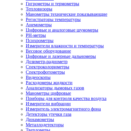
Гигрометры и термометры
Тепловизоры
Манометры технические показывающие
Регистраторы температуры
Анемометры
Цифровые и аналоговые шумомеры
PH-метры
Психрометры
Измерители влажности и температуры
Весовое оборудование
Цифровые и лазерные дальномеры
Дозиметр-радиометр
Спектроколориметры
Спектрофотометры
Видеоскопы
Расходомеры жидкости
Анализаторы дымовых газов
Манометры цифровые
Приборы для контроля качества воздуха
Измерители вибрации
Измеритель электромагнитного фона
Детекторы утечки газа
Динамометры
Металлодетекторы
Твердомеры