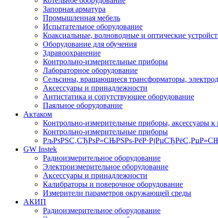
Котельное оборудование
Запорная арматура
Промышленная мебель
Испытательное оборудование
Коаксиальные, волноводные и оптические устройст
Оборудование для обучения
Здравоохранение
Контрольно-измерительные приборы
Лабораторное оборудование
Сельсины, вращающиеся трансформаторы, электро
Аксессуары и принадлежности
Антистатика и сопутствующее оборудование
Паяльное оборудование
Актаком
Контрольно-измерительные приборы, аксессуары к
Контрольно-измерительные приборы
РљРѕРЅС‚СЂРѕР»СЊРЅРѕ-РёР·РјРµСЂРёС‚РµР»СЊ
GW Instek
Радиоизмерительное оборудование
Электроизмерительное оборудование
Аксессуары и принадлежности
Калибраторы и поверочное оборудование
Измерители параметров окружающей среды
АКИП
Радиоизмерительное оборудование