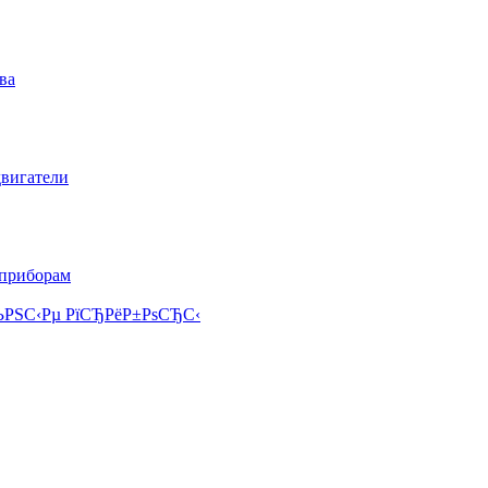
ва
двигатели
 приборам
РЅС‹Рµ РїСЂРёР±РѕСЂС‹