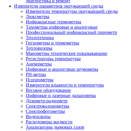
диагностика и ремонт
Измерители параметров окружающей среды
Измерители температуры окружающей среды
Люксметры
Инфракрасные термометры
Тахометры цифровые и аналоговые
Профессиональный инфракрасный пирометр
Теплотехника
Гигрометры и термометры
Тепловизоры
Манометры технические показывающие
Регистраторы температуры
Анемометры
Цифровые и аналоговые шумомеры
PH-метры
Психрометры
Измерители влажности и температуры
Весовое оборудование
Цифровые и лазерные дальномеры
Дозиметр-радиометр
Спектроколориметры
Спектрофотометры
Видеоскопы
Расходомеры жидкости
Анализаторы дымовых газов