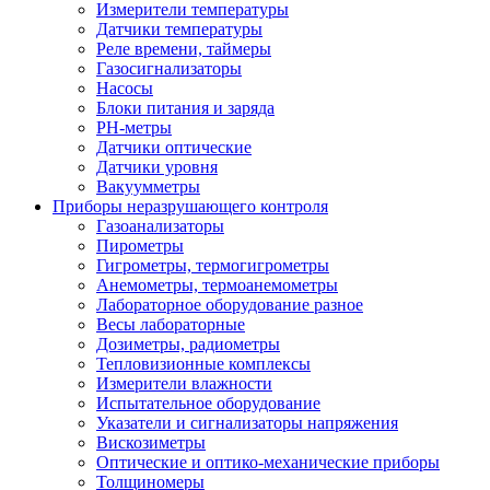
Измерители температуры
Датчики температуры
Реле времени, таймеры
Газосигнализаторы
Насосы
Блоки питания и заряда
PH-метры
Датчики оптические
Датчики уровня
Вакуумметры
Приборы неразрушающего контроля
Газоанализаторы
Пирометры
Гигрометры, термогигрометры
Анемометры, термоанемометры
Лабораторное оборудование разное
Весы лабораторные
Дозиметры, радиометры
Тепловизионные комплексы
Измерители влажности
Испытательное оборудование
Указатели и сигнализаторы напряжения
Вискозиметры
Оптические и оптико-механические приборы
Толщиномеры