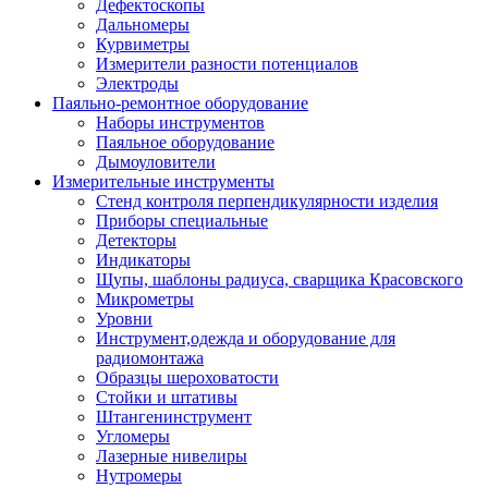
Дефектоскопы
Дальномеры
Курвиметры
Измерители разности потенциалов
Электроды
Паяльно-ремонтное оборудование
Наборы инструментов
Паяльное оборудование
Дымоуловители
Измерительные инструменты
Стенд контроля перпендикулярности изделия
Приборы специальные
Детекторы
Индикаторы
Щупы, шаблоны радиуса, сварщика Красовского
Микрометры
Уровни
Инструмент,одежда и оборудование для
радиомонтажа
Образцы шероховатости
Стойки и штативы
Штангенинструмент
Угломеры
Лазерные нивелиры
Нутромеры