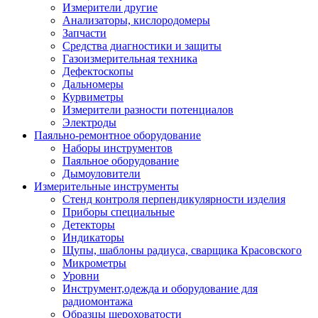
Измерители другие
Анализаторы, кислородомеры
Запчасти
Средства диагностики и защиты
Газоизмерительная техника
Дефектоскопы
Дальномеры
Курвиметры
Измерители разности потенциалов
Электроды
Паяльно-ремонтное оборудование
Наборы инструментов
Паяльное оборудование
Дымоуловители
Измерительные инструменты
Стенд контроля перпендикулярности изделия
Приборы специальные
Детекторы
Индикаторы
Щупы, шаблоны радиуса, сварщика Красовского
Микрометры
Уровни
Инструмент,одежда и оборудование для
радиомонтажа
Образцы шероховатости