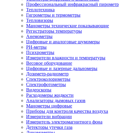
Профессиональный инфракрасный пирометр
Теплотехника
Гигрометры и термометры
Тепловизоры
Манометры технические показывающие
Регистраторы температуры
Анемометры
Цифровые и аналоговые шумомеры
PH-метры
Психрометры
Измерители влажности и температуры
Весовое оборудование
Цифровые и лазерные дальномеры
Дозиметр-радиометр
Спектроколориметры
Спектрофотометры
Видеоскопы
Расходомеры жидкости
Анализаторы дымовых газов
Манометры цифровые
Приборы для контроля качества воздуха
Измерители вибрации
Измеритель электромагнитного фона
Детекторы утечки газа
Динамометры