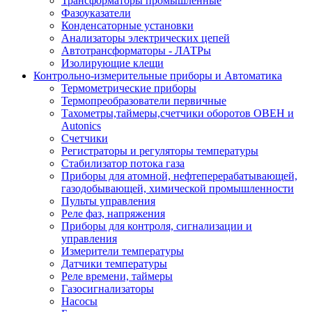
Трансформаторы промышленные
Фазоуказатели
Конденсаторные установки
Анализаторы электрических цепей
Автотрансформаторы - ЛАТРы
Изолирующие клещи
Контрольно-измерительные приборы и Автоматика
Термометрические приборы
Термопреобразователи первичные
Тахометры,таймеры,счетчики оборотов ОВЕН и
Autonics
Счетчики
Регистраторы и регуляторы температуры
Стабилизатор потока газа
Приборы для атомной, нефтеперерабатывающей,
газодобывающей, химической промышленности
Пульты управления
Реле фаз, напряжения
Приборы для контроля, сигнализации и
управления
Измерители температуры
Датчики температуры
Реле времени, таймеры
Газосигнализаторы
Насосы