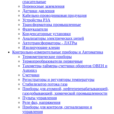
спасательные
Переносные заземления
Датчики давления
Кабельно-проводниковая продукция
Устройства РЗА
Трансформаторы промышленные
Фазоуказатели
Конденсаторные установки
Анализаторы электрических цепей
Автотрансформаторы - ЛАТРы
Изолирующие клещи
Контрольно-измерительные приборы и Автоматика
Термометрические приборы
Термопреобразователи первичные
Тахометры,таймеры,счетчики оборотов ОВЕН и
Autonics
Счетчики
Регистраторы и регуляторы температуры
Стабилизатор потока газа
Приборы для атомной, нефтеперерабатывающей,
газодобывающей, химической промышленности
Пульты управления
Реле фаз, напряжения
Приборы для контроля, сигнализации и
управления