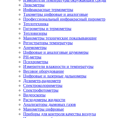
Измерители температуры окружающей среды
Люксметры
Инфракрасные термометры
Тахометры цифровые и аналоговые
Профессиональный инфракрасный пирометр
Теплотехника
Гигрометры и термометры
Тепловизоры
Манометры технические показывающие
Регистраторы температуры
Анемометры
Цифровые и аналоговые шумомеры
PH-метры
Психрометры
Измерители влажности и температуры
Весовое оборудование
Цифровые и лазерные дальномеры
Дозиметр-радиометр
Спектроколориметры
Спектрофотометры
Видеоскопы
Расходомеры жидкости
Анализаторы дымовых газов
Манометры цифровые
Приборы для контроля качества воздуха