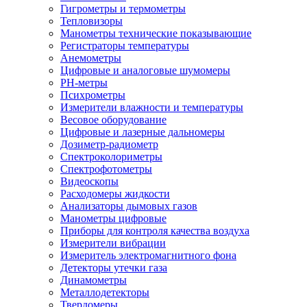
Гигрометры и термометры
Тепловизоры
Манометры технические показывающие
Регистраторы температуры
Анемометры
Цифровые и аналоговые шумомеры
PH-метры
Психрометры
Измерители влажности и температуры
Весовое оборудование
Цифровые и лазерные дальномеры
Дозиметр-радиометр
Спектроколориметры
Спектрофотометры
Видеоскопы
Расходомеры жидкости
Анализаторы дымовых газов
Манометры цифровые
Приборы для контроля качества воздуха
Измерители вибрации
Измеритель электромагнитного фона
Детекторы утечки газа
Динамометры
Металлодетекторы
Твердомеры