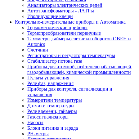
Анализаторы электрических цепей
Автотрансформаторы - ЛАТРы
Изолирующие клещи
Контрольно-измерительные приборы и Автоматика
Термометрические приборы
Термопреобразователи первичные
Тахометры,таймеры,счетчики оборотов ОВЕН и
Autonics
Счетчики
Регистраторы и регуляторы температуры
Стабилизатор потока газа
Приборы для атомной, нефтеперерабатывающей,
газодобывающей, химической промышленности
Пульты управления
Реле фаз, напряжения
Приборы для контроля, сигнализации и
управления
Измерители температуры
Датчики температуры
Реле времени, таймеры
Газосигнализаторы
Насосы
Блоки питания и заряда
PH-метры