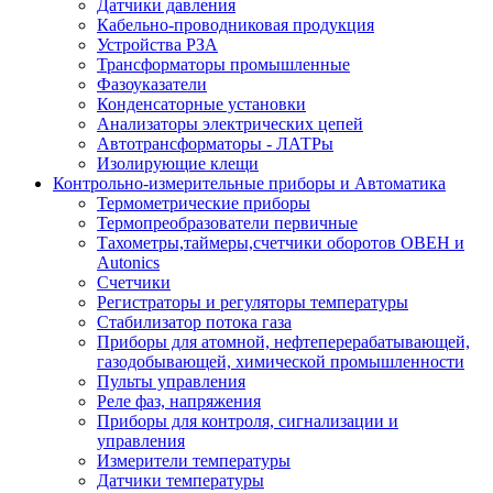
Датчики давления
Кабельно-проводниковая продукция
Устройства РЗА
Трансформаторы промышленные
Фазоуказатели
Конденсаторные установки
Анализаторы электрических цепей
Автотрансформаторы - ЛАТРы
Изолирующие клещи
Контрольно-измерительные приборы и Автоматика
Термометрические приборы
Термопреобразователи первичные
Тахометры,таймеры,счетчики оборотов ОВЕН и
Autonics
Счетчики
Регистраторы и регуляторы температуры
Стабилизатор потока газа
Приборы для атомной, нефтеперерабатывающей,
газодобывающей, химической промышленности
Пульты управления
Реле фаз, напряжения
Приборы для контроля, сигнализации и
управления
Измерители температуры
Датчики температуры