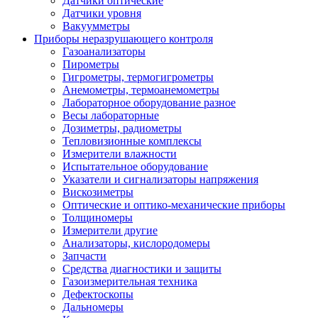
Датчики оптические
Датчики уровня
Вакуумметры
Приборы неразрушающего контроля
Газоанализаторы
Пирометры
Гигрометры, термогигрометры
Анемометры, термоанемометры
Лабораторное оборудование разное
Весы лабораторные
Дозиметры, радиометры
Тепловизионные комплексы
Измерители влажности
Испытательное оборудование
Указатели и сигнализаторы напряжения
Вискозиметры
Оптические и оптико-механические приборы
Толщиномеры
Измерители другие
Анализаторы, кислородомеры
Запчасти
Средства диагностики и защиты
Газоизмерительная техника
Дефектоскопы
Дальномеры