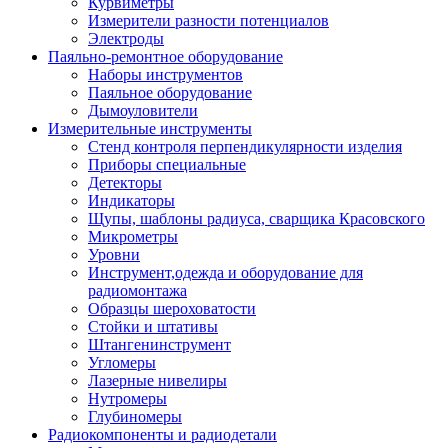
Курвиметры
Измерители разности потенциалов
Электроды
Паяльно-ремонтное оборудование
Наборы инструментов
Паяльное оборудование
Дымоуловители
Измерительные инструменты
Стенд контроля перпендикулярности изделия
Приборы специальные
Детекторы
Индикаторы
Щупы, шаблоны радиуса, сварщика Красовского
Микрометры
Уровни
Инструмент,одежда и оборудование для
радиомонтажа
Образцы шероховатости
Стойки и штативы
Штангенинструмент
Угломеры
Лазерные нивелиры
Нутромеры
Глубиномеры
Радиокомпоненты и радиодетали