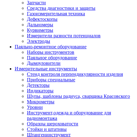
Запчасти
Средства диагностики и защиты
Газоизмерительная техника
Дефектоскопы
Дальномеры
Курвиметры
Измерители разности потенциалов
Электроды
Паяльно-ремонтное оборудование
Наборы инструментов
Паяльное оборудование
Дымоуловители
Измерительные инструменты
Стенд контроля перпендикулярности изделия
Приборы специальные
Детекторы
Индикаторы
Щупы, шаблоны радиуса, сварщика Красовского
Микрометры
Уровни
Инструмент,одежда и оборудование для
радиомонтажа
Образцы шероховатости
Стойки и штативы
Штангенинструмент