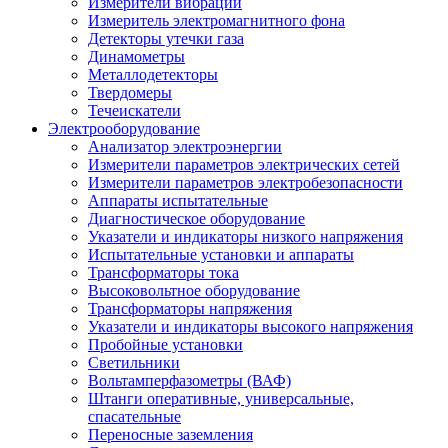
Измерители вибрации
Измеритель электромагнитного фона
Детекторы утечки газа
Динамометры
Металлодетекторы
Твердомеры
Течеискатели
Электрооборудование
Анализатор электроэнергии
Измерители параметров электрических сетей
Измерители параметров электробезопасности
Аппараты испытательные
Диагностическое оборудование
Указатели и индикаторы низкого напряжения
Испытательные установки и аппараты
Трансформаторы тока
Высоковольтное оборудование
Трансформаторы напряжения
Указатели и индикаторы высокого напряжения
Пробойные установки
Светильники
Вольтамперфазометры (ВАФ)
Штанги оперативные, универсальные,
спасательные
Переносные заземления