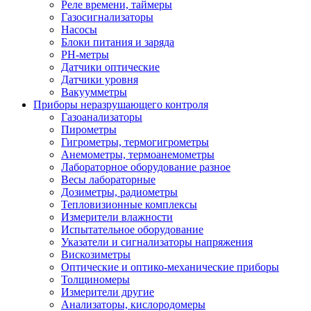
Реле времени, таймеры
Газосигнализаторы
Насосы
Блоки питания и заряда
PH-метры
Датчики оптические
Датчики уровня
Вакуумметры
Приборы неразрушающего контроля
Газоанализаторы
Пирометры
Гигрометры, термогигрометры
Анемометры, термоанемометры
Лабораторное оборудование разное
Весы лабораторные
Дозиметры, радиометры
Тепловизионные комплексы
Измерители влажности
Испытательное оборудование
Указатели и сигнализаторы напряжения
Вискозиметры
Оптические и оптико-механические приборы
Толщиномеры
Измерители другие
Анализаторы, кислородомеры