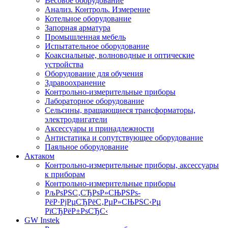
Весовое оборудование
Анализ. Контроль. Измерение
Котельное оборудование
Запорная арматура
Промышленная мебель
Испытательное оборудование
Коаксиальные, волноводные и оптические
устройства
Оборудование для обучения
Здравоохранение
Контрольно-измерительные приборы
Лабораторное оборудование
Сельсины, вращающиеся трансформаторы,
электродвигатели
Аксессуары и принадлежности
Антистатика и сопутствующее оборудование
Паяльное оборудование
Актаком
Контрольно-измерительные приборы, аксессуары
к приборам
Контрольно-измерительные приборы
РљРѕРЅС‚СЂРѕР»СЊРЅРѕ-
РёР·РјРµСЂРёС‚РµР»СЊРЅС‹Рµ
РїСЂРёР±РѕСЂС‹
GW Instek