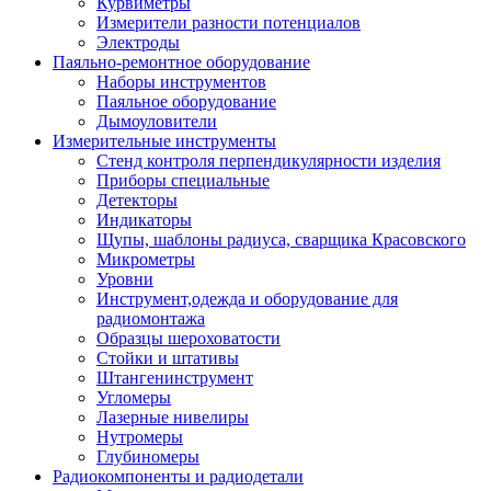
Курвиметры
Измерители разности потенциалов
Электроды
Паяльно-ремонтное оборудование
Наборы инструментов
Паяльное оборудование
Дымоуловители
Измерительные инструменты
Стенд контроля перпендикулярности изделия
Приборы специальные
Детекторы
Индикаторы
Щупы, шаблоны радиуса, сварщика Красовского
Микрометры
Уровни
Инструмент,одежда и оборудование для
радиомонтажа
Образцы шероховатости
Стойки и штативы
Штангенинструмент
Угломеры
Лазерные нивелиры
Нутромеры
Глубиномеры
Радиокомпоненты и радиодетали