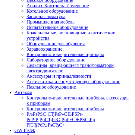
Весовое оборудование
Анализ. Контроль. Измерение
Котельное оборудование
Запорная арматура
Промышленная мебель
Испытательное оборудование
Коаксиальные, волноводные и оптические
устройства
Оборудование для обучения
Здравоохранение
Контрольно-измерительные приборы
Лабораторное оборудование
Сельсины, вращающиеся трансформаторы,
электродвигатели
Аксессуары и принадлежности
Антистатика и сопутствующее оборудование
Паяльное оборудование
Актаком
Контрольно-измерительные приборы, аксессуары
к приборам
Контрольно-измерительные приборы
РљРѕРЅС‚СЂРѕР»СЊРЅРѕ-
РёР·РјРµСЂРёС‚РµР»СЊРЅС‹Рµ
РїСЂРёР±РѕСЂС‹
GW Instek