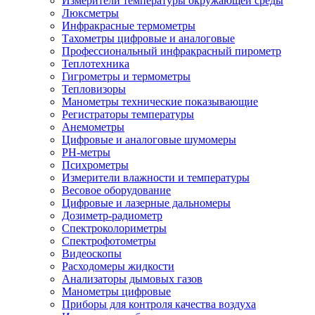
Измерители температуры окружающей среды
Люксметры
Инфракрасные термометры
Тахометры цифровые и аналоговые
Профессиональный инфракрасный пирометр
Теплотехника
Гигрометры и термометры
Тепловизоры
Манометры технические показывающие
Регистраторы температуры
Анемометры
Цифровые и аналоговые шумомеры
PH-метры
Психрометры
Измерители влажности и температуры
Весовое оборудование
Цифровые и лазерные дальномеры
Дозиметр-радиометр
Спектроколориметры
Спектрофотометры
Видеоскопы
Расходомеры жидкости
Анализаторы дымовых газов
Манометры цифровые
Приборы для контроля качества воздуха