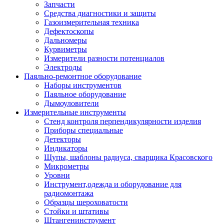
Запчасти
Средства диагностики и защиты
Газоизмерительная техника
Дефектоскопы
Дальномеры
Курвиметры
Измерители разности потенциалов
Электроды
Паяльно-ремонтное оборудование
Наборы инструментов
Паяльное оборудование
Дымоуловители
Измерительные инструменты
Стенд контроля перпендикулярности изделия
Приборы специальные
Детекторы
Индикаторы
Щупы, шаблоны радиуса, сварщика Красовского
Микрометры
Уровни
Инструмент,одежда и оборудование для
радиомонтажа
Образцы шероховатости
Стойки и штативы
Штангенинструмент