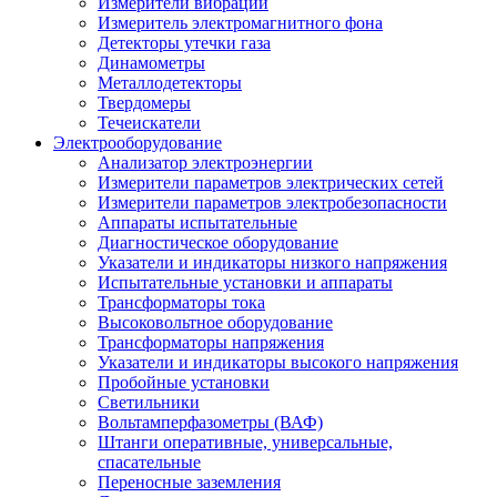
Измерители вибрации
Измеритель электромагнитного фона
Детекторы утечки газа
Динамометры
Металлодетекторы
Твердомеры
Течеискатели
Электрооборудование
Анализатор электроэнергии
Измерители параметров электрических сетей
Измерители параметров электробезопасности
Аппараты испытательные
Диагностическое оборудование
Указатели и индикаторы низкого напряжения
Испытательные установки и аппараты
Трансформаторы тока
Высоковольтное оборудование
Трансформаторы напряжения
Указатели и индикаторы высокого напряжения
Пробойные установки
Светильники
Вольтамперфазометры (ВАФ)
Штанги оперативные, универсальные,
спасательные
Переносные заземления