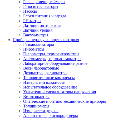
Реле времени, таймеры
Газосигнализаторы
Насосы
Блоки питания и заряда
PH-метры
Датчики оптические
Датчики уровня
Вакуумметры
Приборы неразрушающего контроля
Газоанализаторы
Пирометры
Гигрометры, термогигрометры
Анемометры, термоанемометры
Лабораторное оборудование разное
Весы лабораторные
Дозиметры, радиометры
Тепловизионные комплексы
Измерители влажности
Испытательное оборудование
Указатели и сигнализаторы напряжения
Вискозиметры
Оптические и оптико-механические приборы
Толщиномеры
Измерители другие
Анализаторы, кислородомеры