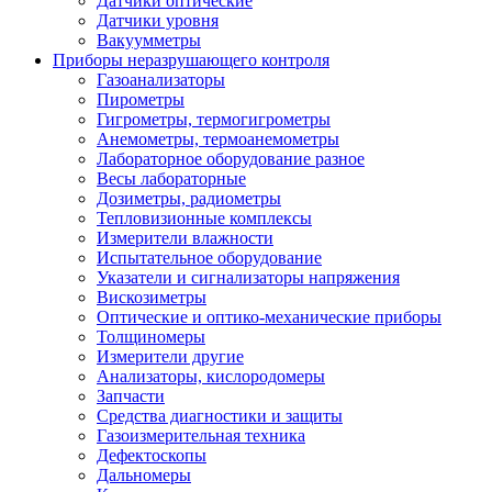
Датчики оптические
Датчики уровня
Вакуумметры
Приборы неразрушающего контроля
Газоанализаторы
Пирометры
Гигрометры, термогигрометры
Анемометры, термоанемометры
Лабораторное оборудование разное
Весы лабораторные
Дозиметры, радиометры
Тепловизионные комплексы
Измерители влажности
Испытательное оборудование
Указатели и сигнализаторы напряжения
Вискозиметры
Оптические и оптико-механические приборы
Толщиномеры
Измерители другие
Анализаторы, кислородомеры
Запчасти
Средства диагностики и защиты
Газоизмерительная техника
Дефектоскопы
Дальномеры