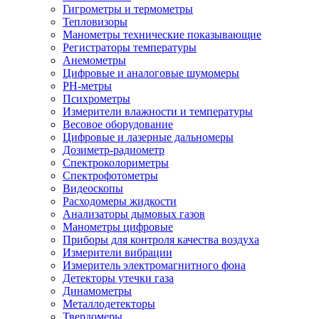
Гигрометры и термометры
Тепловизоры
Манометры технические показывающие
Регистраторы температуры
Анемометры
Цифровые и аналоговые шумомеры
PH-метры
Психрометры
Измерители влажности и температуры
Весовое оборудование
Цифровые и лазерные дальномеры
Дозиметр-радиометр
Спектроколориметры
Спектрофотометры
Видеоскопы
Расходомеры жидкости
Анализаторы дымовых газов
Манометры цифровые
Приборы для контроля качества воздуха
Измерители вибрации
Измеритель электромагнитного фона
Детекторы утечки газа
Динамометры
Металлодетекторы
Твердомеры