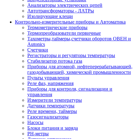
Анализаторы электрических цепей
Автотрансформаторы - ЛАТРы
Изолирующие клещи
Контрольно-измерительные приборы и Автоматика
Термометрические приборы
Термопреобразователи первичные
Тахометры,таймеры,счетчики оборотов ОВЕН и
Autonics
Счетчики
Регистраторы и регуляторы температуры
Стабилизатор потока газа
Приборы для атомной, нефтеперерабатывающей,
газодобывающей, химической промышленности
Пульты управления
Реле фаз, напряжения
Приборы для контроля, сигнализации и
управления
Измерители температуры
Датчики температуры
Реле времени, таймеры
Газосигнализаторы
Насосы
Блоки питания и заряда
PH-метры