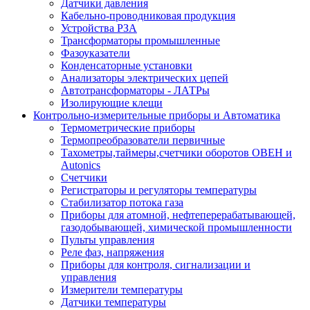
Датчики давления
Кабельно-проводниковая продукция
Устройства РЗА
Трансформаторы промышленные
Фазоуказатели
Конденсаторные установки
Анализаторы электрических цепей
Автотрансформаторы - ЛАТРы
Изолирующие клещи
Контрольно-измерительные приборы и Автоматика
Термометрические приборы
Термопреобразователи первичные
Тахометры,таймеры,счетчики оборотов ОВЕН и
Autonics
Счетчики
Регистраторы и регуляторы температуры
Стабилизатор потока газа
Приборы для атомной, нефтеперерабатывающей,
газодобывающей, химической промышленности
Пульты управления
Реле фаз, напряжения
Приборы для контроля, сигнализации и
управления
Измерители температуры
Датчики температуры