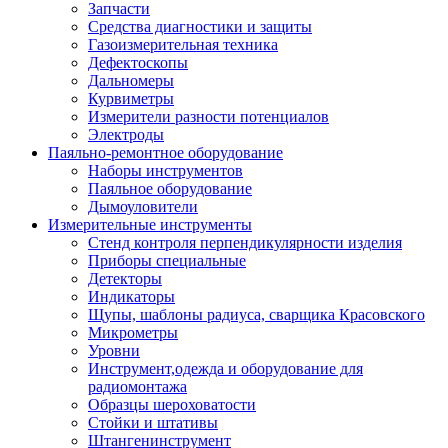
Запчасти
Средства диагностики и защиты
Газоизмерительная техника
Дефектоскопы
Дальномеры
Курвиметры
Измерители разности потенциалов
Электроды
Паяльно-ремонтное оборудование
Наборы инструментов
Паяльное оборудование
Дымоуловители
Измерительные инструменты
Стенд контроля перпендикулярности изделия
Приборы специальные
Детекторы
Индикаторы
Щупы, шаблоны радиуса, сварщика Красовского
Микрометры
Уровни
Инструмент,одежда и оборудование для
радиомонтажа
Образцы шероховатости
Стойки и штативы
Штангенинструмент