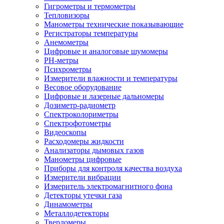
Гигрометры и термометры
Тепловизоры
Манометры технические показывающие
Регистраторы температуры
Анемометры
Цифровые и аналоговые шумомеры
PH-метры
Психрометры
Измерители влажности и температуры
Весовое оборудование
Цифровые и лазерные дальномеры
Дозиметр-радиометр
Спектроколориметры
Спектрофотометры
Видеоскопы
Расходомеры жидкости
Анализаторы дымовых газов
Манометры цифровые
Приборы для контроля качества воздуха
Измерители вибрации
Измеритель электромагнитного фона
Детекторы утечки газа
Динамометры
Металлодетекторы
Твердомеры