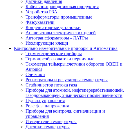
Датчики давления
Кабельно-проводниковая продукция
Устройства РЗА
Трансформаторы промышленные
Фазоуказатели
Конденсаторные установки
Анализаторы электрических цепей
Автотрансформаторы - ЛАТРы
Изолирующие клещи
Контрольно-измерительные приборы и Автоматика
Термометрические приборы
Термопреобразователи первичные
Тахометры,таймеры,счетчики оборотов ОВЕН и
Autonics
Счетчики
Регистраторы и регуляторы температуры
Стабилизатор потока газа
Приборы для атомной, нефтеперерабатывающей,
газодобывающей, химической промышленности
Пульты управления
Реле фаз, напряжения
Приборы для контроля, сигнализации и
управления
Измерители температуры
Датчики температуры