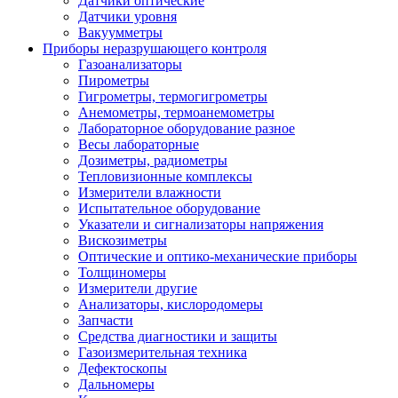
Датчики оптические
Датчики уровня
Вакуумметры
Приборы неразрушающего контроля
Газоанализаторы
Пирометры
Гигрометры, термогигрометры
Анемометры, термоанемометры
Лабораторное оборудование разное
Весы лабораторные
Дозиметры, радиометры
Тепловизионные комплексы
Измерители влажности
Испытательное оборудование
Указатели и сигнализаторы напряжения
Вискозиметры
Оптические и оптико-механические приборы
Толщиномеры
Измерители другие
Анализаторы, кислородомеры
Запчасти
Средства диагностики и защиты
Газоизмерительная техника
Дефектоскопы
Дальномеры