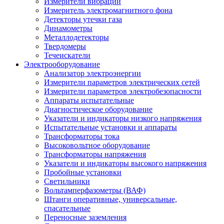
Измерители вибрации
Измеритель электромагнитного фона
Детекторы утечки газа
Динамометры
Металлодетекторы
Твердомеры
Течеискатели
Электрооборудование
Анализатор электроэнергии
Измерители параметров электрических сетей
Измерители параметров электробезопасности
Аппараты испытательные
Диагностическое оборудование
Указатели и индикаторы низкого напряжения
Испытательные установки и аппараты
Трансформаторы тока
Высоковольтное оборудование
Трансформаторы напряжения
Указатели и индикаторы высокого напряжения
Пробойные установки
Светильники
Вольтамперфазометры (ВАФ)
Штанги оперативные, универсальные,
спасательные
Переносные заземления