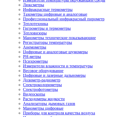
Измерители температуры окружающей среды
Люксметры
Инфракрасные термометры
Тахометры цифровые и аналоговые
Профессиональный инфракрасный пирометр
Теплотехника
Гигрометры и термометры
Тепловизоры
Манометры технические показывающие
Регистраторы температуры
Анемометры
Цифровые и аналоговые шумомеры
PH-метры
Психрометры
Измерители влажности и температуры
Весовое оборудование
Цифровые и лазерные дальномеры
Дозиметр-радиометр
Спектроколориметры
Спектрофотометры
Видеоскопы
Расходомеры жидкости
Анализаторы дымовых газов
Манометры цифровые
Приборы для контроля качества воздуха