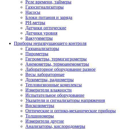
Реле времени, таймеры
Газосигнализаторы
Насосы
Блоки питания и заряда
PH-метры
Датчики оптические
Датчики уровня
Вакуумметры
Приборы неразрушающего контроля
Газоанализаторы
Пирометры
Гигрометры, термогигрометры
Анемометры, термоанемометры
Лабораторное оборудование разное
Весы лабораторные
Дозиметры, радиометры
Тепловизионные комплексы
Измерители влажности
Испытательное оборудование
Указатели и сигнализаторы напряжения
Вискозиметры
Оптические и оптико-механические приборы
Толщиномеры
Измерители другие
Анализаторы, кислородомеры