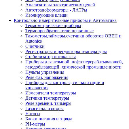
Анализаторы электрических цепей
Автотрансформаторы - ЛАТРы
Изолирующие клещи
Контрольно-измерительные приборы и Автоматика
Термометрические приборы
Термопреобразователи первичные
Тахометры,таймеры,счетчики оборотов ОВЕН и
Autonics
Счетчики
Регистраторы и регуляторы температуры
Стабилизатор потока газа
Приборы для атомной, нефтеперерабатывающей,
газодобывающей, химической промышленности
Пульты управления
Реле фаз, напряжения
Приборы для контроля, сигнализации и
управления
Измерители температуры
Датчики температуры
Реле времени, таймеры
Газосигнализаторы
Насосы
Блоки питания и заряда
PH-метры