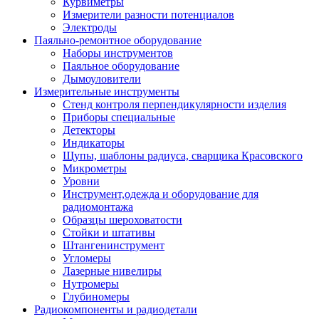
Курвиметры
Измерители разности потенциалов
Электроды
Паяльно-ремонтное оборудование
Наборы инструментов
Паяльное оборудование
Дымоуловители
Измерительные инструменты
Стенд контроля перпендикулярности изделия
Приборы специальные
Детекторы
Индикаторы
Щупы, шаблоны радиуса, сварщика Красовского
Микрометры
Уровни
Инструмент,одежда и оборудование для
радиомонтажа
Образцы шероховатости
Стойки и штативы
Штангенинструмент
Угломеры
Лазерные нивелиры
Нутромеры
Глубиномеры
Радиокомпоненты и радиодетали