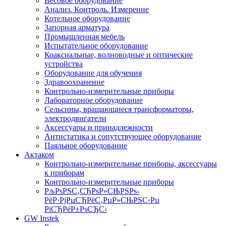
Весовое оборудование
Анализ. Контроль. Измерение
Котельное оборудование
Запорная арматура
Промышленная мебель
Испытательное оборудование
Коаксиальные, волноводные и оптические
устройства
Оборудование для обучения
Здравоохранение
Контрольно-измерительные приборы
Лабораторное оборудование
Сельсины, вращающиеся трансформаторы,
электродвигатели
Аксессуары и принадлежности
Антистатика и сопутствующее оборудование
Паяльное оборудование
Актаком
Контрольно-измерительные приборы, аксессуары
к приборам
Контрольно-измерительные приборы
РљРѕРЅС‚СЂРѕР»СЊРЅРѕ-
РёР·РјРµСЂРёС‚РµР»СЊРЅС‹Рµ
РїСЂРёР±РѕСЂС‹
GW Instek