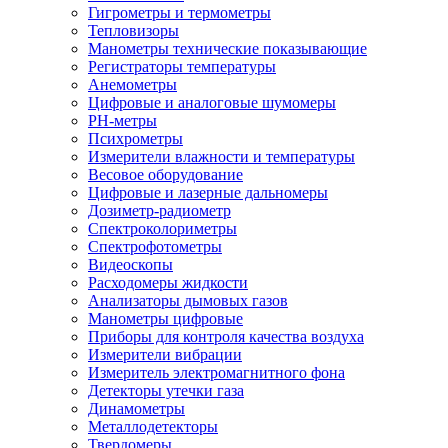
Гигрометры и термометры
Тепловизоры
Манометры технические показывающие
Регистраторы температуры
Анемометры
Цифровые и аналоговые шумомеры
PH-метры
Психрометры
Измерители влажности и температуры
Весовое оборудование
Цифровые и лазерные дальномеры
Дозиметр-радиометр
Спектроколориметры
Спектрофотометры
Видеоскопы
Расходомеры жидкости
Анализаторы дымовых газов
Манометры цифровые
Приборы для контроля качества воздуха
Измерители вибрации
Измеритель электромагнитного фона
Детекторы утечки газа
Динамометры
Металлодетекторы
Твердомеры