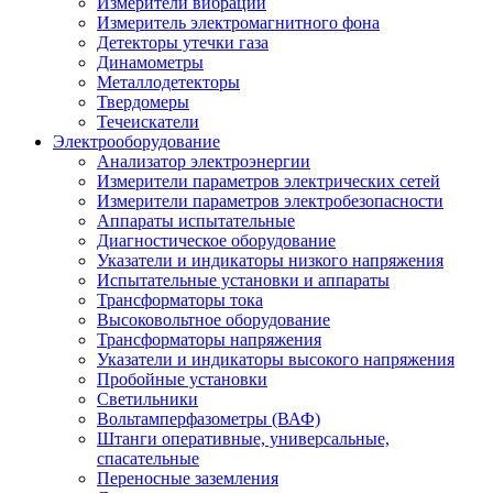
Измерители вибрации
Измеритель электромагнитного фона
Детекторы утечки газа
Динамометры
Металлодетекторы
Твердомеры
Течеискатели
Электрооборудование
Анализатор электроэнергии
Измерители параметров электрических сетей
Измерители параметров электробезопасности
Аппараты испытательные
Диагностическое оборудование
Указатели и индикаторы низкого напряжения
Испытательные установки и аппараты
Трансформаторы тока
Высоковольтное оборудование
Трансформаторы напряжения
Указатели и индикаторы высокого напряжения
Пробойные установки
Светильники
Вольтамперфазометры (ВАФ)
Штанги оперативные, универсальные,
спасательные
Переносные заземления