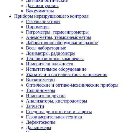
Датчики оптические
Датчики уровня
Вакуумметры
Приборы неразрушающего контроля
Газоанализаторы
Пирометры
Гигрометры, термогигрометры
Анемометры, термоанемометры
Лабораторное оборудование разное
Весы лабораторные
Дозиметры, радиометры
Тепловизионные комплексы
Измерители влажности
Испытательное оборудование
Указатели и сигнализаторы напряжения
Вискозиметры
Оптические и оптико-механические приборы
Толщиномеры
Измерители другие
Анализаторы, кислородомеры
Запчасти
Средства диагностики и защиты
Газоизмерительная техника
Дефектоскопы
Дальномеры