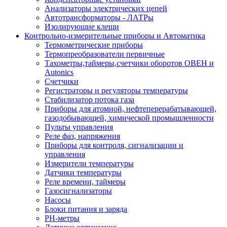
Анализаторы электрических цепей
Автотрансформаторы - ЛАТРы
Изолирующие клещи
Контрольно-измерительные приборы и Автоматика
Термометрические приборы
Термопреобразователи первичные
Тахометры,таймеры,счетчики оборотов ОВЕН и
Autonics
Счетчики
Регистраторы и регуляторы температуры
Стабилизатор потока газа
Приборы для атомной, нефтеперерабатывающей,
газодобывающей, химической промышленности
Пульты управления
Реле фаз, напряжения
Приборы для контроля, сигнализации и
управления
Измерители температуры
Датчики температуры
Реле времени, таймеры
Газосигнализаторы
Насосы
Блоки питания и заряда
PH-метры