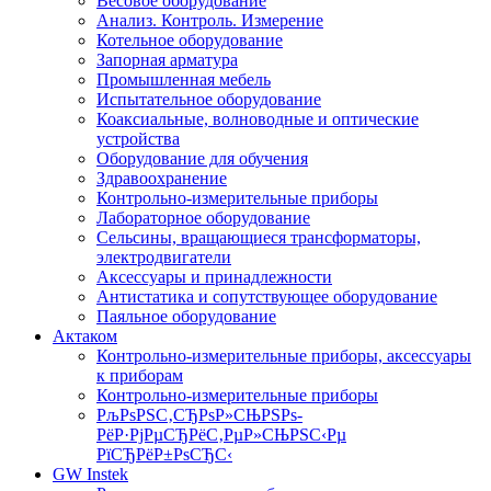
Весовое оборудование
Анализ. Контроль. Измерение
Котельное оборудование
Запорная арматура
Промышленная мебель
Испытательное оборудование
Коаксиальные, волноводные и оптические
устройства
Оборудование для обучения
Здравоохранение
Контрольно-измерительные приборы
Лабораторное оборудование
Сельсины, вращающиеся трансформаторы,
электродвигатели
Аксессуары и принадлежности
Антистатика и сопутствующее оборудование
Паяльное оборудование
Актаком
Контрольно-измерительные приборы, аксессуары
к приборам
Контрольно-измерительные приборы
РљРѕРЅС‚СЂРѕР»СЊРЅРѕ-
РёР·РјРµСЂРёС‚РµР»СЊРЅС‹Рµ
РїСЂРёР±РѕСЂС‹
GW Instek