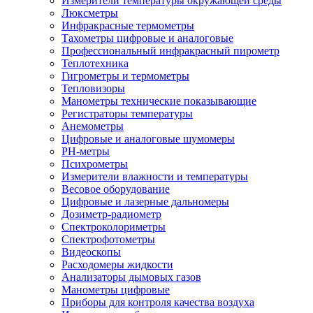
Измерители температуры окружающей среды
Люксметры
Инфракрасные термометры
Тахометры цифровые и аналоговые
Профессиональный инфракрасный пирометр
Теплотехника
Гигрометры и термометры
Тепловизоры
Манометры технические показывающие
Регистраторы температуры
Анемометры
Цифровые и аналоговые шумомеры
PH-метры
Психрометры
Измерители влажности и температуры
Весовое оборудование
Цифровые и лазерные дальномеры
Дозиметр-радиометр
Спектроколориметры
Спектрофотометры
Видеоскопы
Расходомеры жидкости
Анализаторы дымовых газов
Манометры цифровые
Приборы для контроля качества воздуха