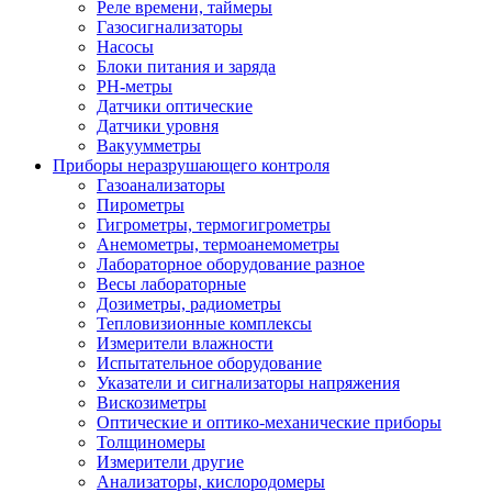
Реле времени, таймеры
Газосигнализаторы
Насосы
Блоки питания и заряда
PH-метры
Датчики оптические
Датчики уровня
Вакуумметры
Приборы неразрушающего контроля
Газоанализаторы
Пирометры
Гигрометры, термогигрометры
Анемометры, термоанемометры
Лабораторное оборудование разное
Весы лабораторные
Дозиметры, радиометры
Тепловизионные комплексы
Измерители влажности
Испытательное оборудование
Указатели и сигнализаторы напряжения
Вискозиметры
Оптические и оптико-механические приборы
Толщиномеры
Измерители другие
Анализаторы, кислородомеры