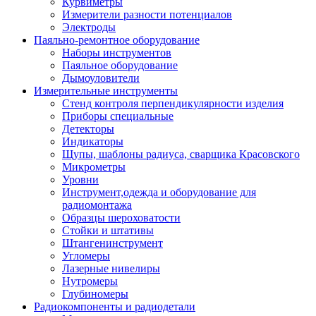
Курвиметры
Измерители разности потенциалов
Электроды
Паяльно-ремонтное оборудование
Наборы инструментов
Паяльное оборудование
Дымоуловители
Измерительные инструменты
Стенд контроля перпендикулярности изделия
Приборы специальные
Детекторы
Индикаторы
Щупы, шаблоны радиуса, сварщика Красовского
Микрометры
Уровни
Инструмент,одежда и оборудование для
радиомонтажа
Образцы шероховатости
Стойки и штативы
Штангенинструмент
Угломеры
Лазерные нивелиры
Нутромеры
Глубиномеры
Радиокомпоненты и радиодетали