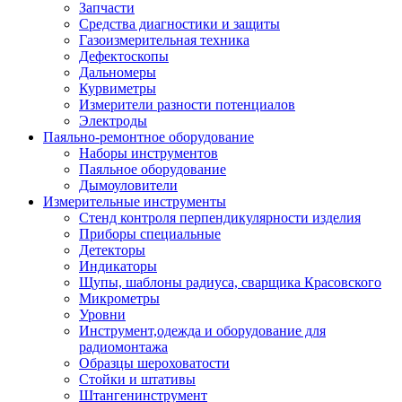
Запчасти
Средства диагностики и защиты
Газоизмерительная техника
Дефектоскопы
Дальномеры
Курвиметры
Измерители разности потенциалов
Электроды
Паяльно-ремонтное оборудование
Наборы инструментов
Паяльное оборудование
Дымоуловители
Измерительные инструменты
Стенд контроля перпендикулярности изделия
Приборы специальные
Детекторы
Индикаторы
Щупы, шаблоны радиуса, сварщика Красовского
Микрометры
Уровни
Инструмент,одежда и оборудование для
радиомонтажа
Образцы шероховатости
Стойки и штативы
Штангенинструмент