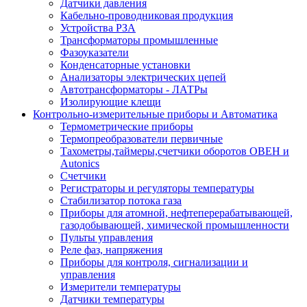
Датчики давления
Кабельно-проводниковая продукция
Устройства РЗА
Трансформаторы промышленные
Фазоуказатели
Конденсаторные установки
Анализаторы электрических цепей
Автотрансформаторы - ЛАТРы
Изолирующие клещи
Контрольно-измерительные приборы и Автоматика
Термометрические приборы
Термопреобразователи первичные
Тахометры,таймеры,счетчики оборотов ОВЕН и
Autonics
Счетчики
Регистраторы и регуляторы температуры
Стабилизатор потока газа
Приборы для атомной, нефтеперерабатывающей,
газодобывающей, химической промышленности
Пульты управления
Реле фаз, напряжения
Приборы для контроля, сигнализации и
управления
Измерители температуры
Датчики температуры