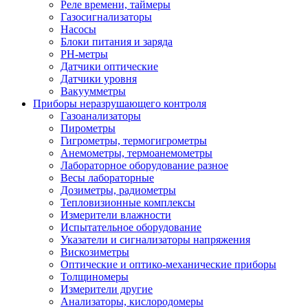
Реле времени, таймеры
Газосигнализаторы
Насосы
Блоки питания и заряда
PH-метры
Датчики оптические
Датчики уровня
Вакуумметры
Приборы неразрушающего контроля
Газоанализаторы
Пирометры
Гигрометры, термогигрометры
Анемометры, термоанемометры
Лабораторное оборудование разное
Весы лабораторные
Дозиметры, радиометры
Тепловизионные комплексы
Измерители влажности
Испытательное оборудование
Указатели и сигнализаторы напряжения
Вискозиметры
Оптические и оптико-механические приборы
Толщиномеры
Измерители другие
Анализаторы, кислородомеры