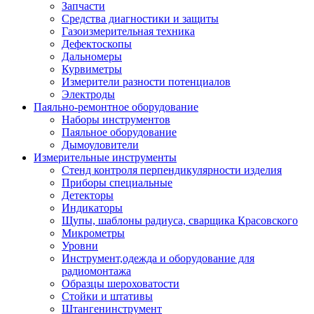
Запчасти
Средства диагностики и защиты
Газоизмерительная техника
Дефектоскопы
Дальномеры
Курвиметры
Измерители разности потенциалов
Электроды
Паяльно-ремонтное оборудование
Наборы инструментов
Паяльное оборудование
Дымоуловители
Измерительные инструменты
Стенд контроля перпендикулярности изделия
Приборы специальные
Детекторы
Индикаторы
Щупы, шаблоны радиуса, сварщика Красовского
Микрометры
Уровни
Инструмент,одежда и оборудование для
радиомонтажа
Образцы шероховатости
Стойки и штативы
Штангенинструмент