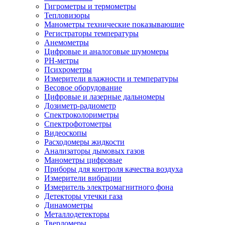
Гигрометры и термометры
Тепловизоры
Манометры технические показывающие
Регистраторы температуры
Анемометры
Цифровые и аналоговые шумомеры
PH-метры
Психрометры
Измерители влажности и температуры
Весовое оборудование
Цифровые и лазерные дальномеры
Дозиметр-радиометр
Спектроколориметры
Спектрофотометры
Видеоскопы
Расходомеры жидкости
Анализаторы дымовых газов
Манометры цифровые
Приборы для контроля качества воздуха
Измерители вибрации
Измеритель электромагнитного фона
Детекторы утечки газа
Динамометры
Металлодетекторы
Твердомеры