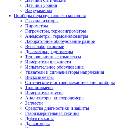
Датчики оптические
Датчики уровня
Вакуумметры
Приборы неразрушающего контроля
Газоанализаторы
Пирометры
Гигрометры, термогигрометры
Анемометры, термоанемометры
Лабораторное оборудование разное
Весы лабораторные
Дозиметры, радиометры
Тепловизионные комплексы
Измерители влажности
Испытательное оборудование
Указатели и сигнализаторы напряжения
Вискозиметры
Оптические и оптико-механические приборы
Толщиномеры
Измерители другие
Анализаторы, кислородомеры
Запчасти
Средства диагностики и защиты
Газоизмерительная техника
Дефектоскопы
Дальномеры