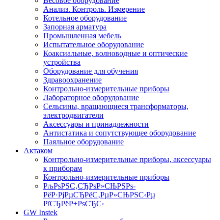
Весовое оборудование
Анализ. Контроль. Измерение
Котельное оборудование
Запорная арматура
Промышленная мебель
Испытательное оборудование
Коаксиальные, волноводные и оптические
устройства
Оборудование для обучения
Здравоохранение
Контрольно-измерительные приборы
Лабораторное оборудование
Сельсины, вращающиеся трансформаторы,
электродвигатели
Аксессуары и принадлежности
Антистатика и сопутствующее оборудование
Паяльное оборудование
Актаком
Контрольно-измерительные приборы, аксессуары
к приборам
Контрольно-измерительные приборы
РљРѕРЅС‚СЂРѕР»СЊРЅРѕ-
РёР·РјРµСЂРёС‚РµР»СЊРЅС‹Рµ
РїСЂРёР±РѕСЂС‹
GW Instek