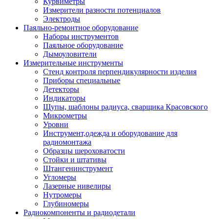
Курвиметры
Измерители разности потенциалов
Электроды
Паяльно-ремонтное оборудование
Наборы инструментов
Паяльное оборудование
Дымоуловители
Измерительные инструменты
Стенд контроля перпендикулярности изделия
Приборы специальные
Детекторы
Индикаторы
Щупы, шаблоны радиуса, сварщика Красовского
Микрометры
Уровни
Инструмент,одежда и оборудование для
радиомонтажа
Образцы шероховатости
Стойки и штативы
Штангенинструмент
Угломеры
Лазерные нивелиры
Нутромеры
Глубиномеры
Радиокомпоненты и радиодетали