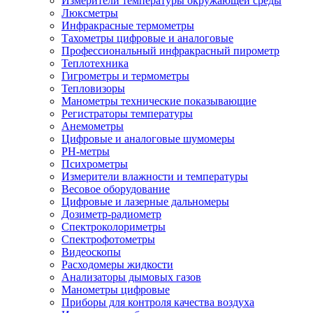
Измерители температуры окружающей среды
Люксметры
Инфракрасные термометры
Тахометры цифровые и аналоговые
Профессиональный инфракрасный пирометр
Теплотехника
Гигрометры и термометры
Тепловизоры
Манометры технические показывающие
Регистраторы температуры
Анемометры
Цифровые и аналоговые шумомеры
PH-метры
Психрометры
Измерители влажности и температуры
Весовое оборудование
Цифровые и лазерные дальномеры
Дозиметр-радиометр
Спектроколориметры
Спектрофотометры
Видеоскопы
Расходомеры жидкости
Анализаторы дымовых газов
Манометры цифровые
Приборы для контроля качества воздуха