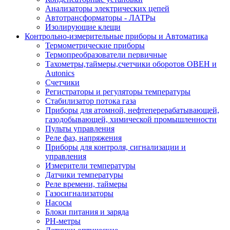
Анализаторы электрических цепей
Автотрансформаторы - ЛАТРы
Изолирующие клещи
Контрольно-измерительные приборы и Автоматика
Термометрические приборы
Термопреобразователи первичные
Тахометры,таймеры,счетчики оборотов ОВЕН и
Autonics
Счетчики
Регистраторы и регуляторы температуры
Стабилизатор потока газа
Приборы для атомной, нефтеперерабатывающей,
газодобывающей, химической промышленности
Пульты управления
Реле фаз, напряжения
Приборы для контроля, сигнализации и
управления
Измерители температуры
Датчики температуры
Реле времени, таймеры
Газосигнализаторы
Насосы
Блоки питания и заряда
PH-метры