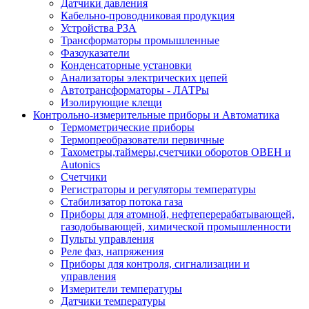
Датчики давления
Кабельно-проводниковая продукция
Устройства РЗА
Трансформаторы промышленные
Фазоуказатели
Конденсаторные установки
Анализаторы электрических цепей
Автотрансформаторы - ЛАТРы
Изолирующие клещи
Контрольно-измерительные приборы и Автоматика
Термометрические приборы
Термопреобразователи первичные
Тахометры,таймеры,счетчики оборотов ОВЕН и
Autonics
Счетчики
Регистраторы и регуляторы температуры
Стабилизатор потока газа
Приборы для атомной, нефтеперерабатывающей,
газодобывающей, химической промышленности
Пульты управления
Реле фаз, напряжения
Приборы для контроля, сигнализации и
управления
Измерители температуры
Датчики температуры