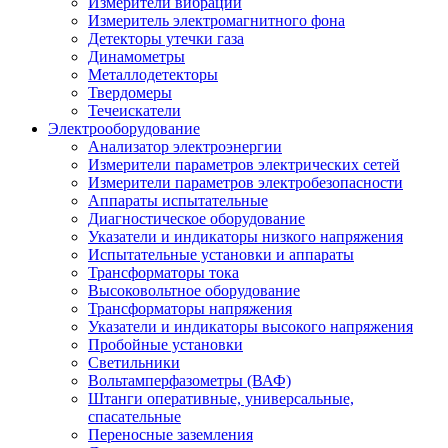
Измерители вибрации
Измеритель электромагнитного фона
Детекторы утечки газа
Динамометры
Металлодетекторы
Твердомеры
Течеискатели
Электрооборудование
Анализатор электроэнергии
Измерители параметров электрических сетей
Измерители параметров электробезопасности
Аппараты испытательные
Диагностическое оборудование
Указатели и индикаторы низкого напряжения
Испытательные установки и аппараты
Трансформаторы тока
Высоковольтное оборудование
Трансформаторы напряжения
Указатели и индикаторы высокого напряжения
Пробойные установки
Светильники
Вольтамперфазометры (ВАФ)
Штанги оперативные, универсальные,
спасательные
Переносные заземления