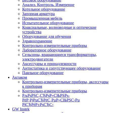
Весовое оборудование
Анализ. Контроль. Измерение
Котельное оборудование
Запорная арматура
Промышленная мебель
Испытательное оборудование
Коаксиальные, волноводные и оптические
устройства
Оборудование для обучения
Здравоохранение
Контрольно-измерительные приборы
Лабораторное оборудование
Сельсины, вращающиеся трансформаторы,
электродвигатели
Аксессуары и принадлежности
Антистатика и сопутствующее оборудование
Паяльное оборудование
Актаком
Контрольно-измерительные приборы, аксессуары
к приборам
Контрольно-измерительные приборы
РљРѕРЅС‚СЂРѕР»СЊРЅРѕ-
РёР·РјРµСЂРёС‚РµР»СЊРЅС‹Рµ
РїСЂРёР±РѕСЂС‹
GW Instek