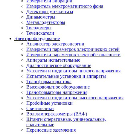
Измерители вибрации
Измеритель электромагнитного фона
Детекторы утечки газа
Динамометры
Металлодетекторы
Твердомеры
Течеискатели
Электрооборудование
Анализатор электроэнергии
Измерители параметров электрических сетей
Измерители параметров электробезопасности
Аппараты испытательные
Диагностическое оборудование
Указатели и индикаторы низкого напряжения
Испытательные установки и аппараты
Трансформаторы тока
Высоковольтное оборудование
Трансформаторы напряжения
Указатели и индикаторы высокого напряжения
Пробойные установки
Светильники
Вольтамперфазометры (ВАФ)
Штанги оперативные, универсальные,
спасательные
Переносные заземления