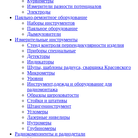
Курвиметры
Измерители разности потенциалов
Электроды
Паяльно-ремонтное оборудование
Наборы инструментов
Паяльное оборудование
Дымоуловители
Измерительные инструменты
Стенд контроля перпендикулярности изделия
Приборы специальные
Детекторы
Индикаторы
Щупы, шаблоны радиуса, сварщика Красовского
Микрометры
Уровни
Инструмент,одежда и оборудование для
радиомонтажа
Образцы шероховатости
Стойки и штативы
Штангенинструмент
Угломеры
Лазерные нивелиры
Нутромеры
Глубиномеры
Радиокомпоненты и радиодетали