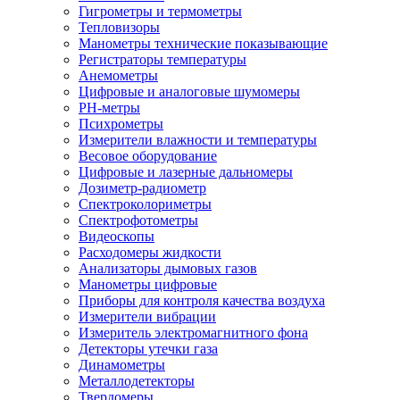
Гигрометры и термометры
Тепловизоры
Манометры технические показывающие
Регистраторы температуры
Анемометры
Цифровые и аналоговые шумомеры
PH-метры
Психрометры
Измерители влажности и температуры
Весовое оборудование
Цифровые и лазерные дальномеры
Дозиметр-радиометр
Спектроколориметры
Спектрофотометры
Видеоскопы
Расходомеры жидкости
Анализаторы дымовых газов
Манометры цифровые
Приборы для контроля качества воздуха
Измерители вибрации
Измеритель электромагнитного фона
Детекторы утечки газа
Динамометры
Металлодетекторы
Твердомеры