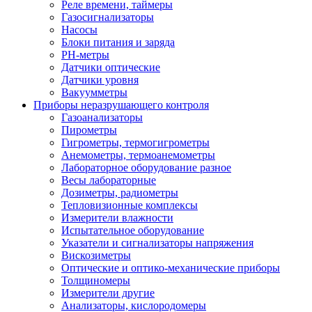
Реле времени, таймеры
Газосигнализаторы
Насосы
Блоки питания и заряда
PH-метры
Датчики оптические
Датчики уровня
Вакуумметры
Приборы неразрушающего контроля
Газоанализаторы
Пирометры
Гигрометры, термогигрометры
Анемометры, термоанемометры
Лабораторное оборудование разное
Весы лабораторные
Дозиметры, радиометры
Тепловизионные комплексы
Измерители влажности
Испытательное оборудование
Указатели и сигнализаторы напряжения
Вискозиметры
Оптические и оптико-механические приборы
Толщиномеры
Измерители другие
Анализаторы, кислородомеры