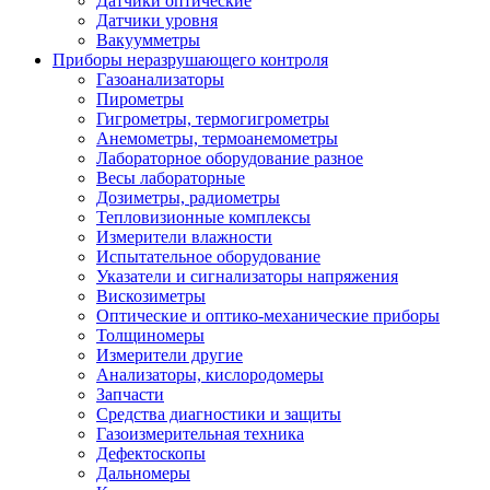
Датчики оптические
Датчики уровня
Вакуумметры
Приборы неразрушающего контроля
Газоанализаторы
Пирометры
Гигрометры, термогигрометры
Анемометры, термоанемометры
Лабораторное оборудование разное
Весы лабораторные
Дозиметры, радиометры
Тепловизионные комплексы
Измерители влажности
Испытательное оборудование
Указатели и сигнализаторы напряжения
Вискозиметры
Оптические и оптико-механические приборы
Толщиномеры
Измерители другие
Анализаторы, кислородомеры
Запчасти
Средства диагностики и защиты
Газоизмерительная техника
Дефектоскопы
Дальномеры