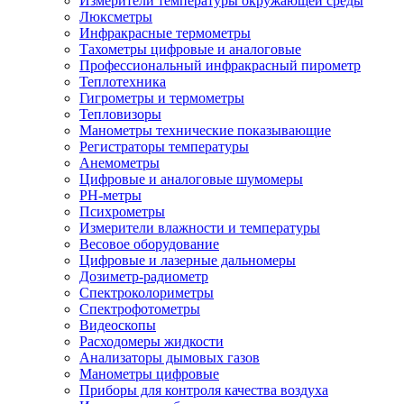
Измерители температуры окружающей среды
Люксметры
Инфракрасные термометры
Тахометры цифровые и аналоговые
Профессиональный инфракрасный пирометр
Теплотехника
Гигрометры и термометры
Тепловизоры
Манометры технические показывающие
Регистраторы температуры
Анемометры
Цифровые и аналоговые шумомеры
PH-метры
Психрометры
Измерители влажности и температуры
Весовое оборудование
Цифровые и лазерные дальномеры
Дозиметр-радиометр
Спектроколориметры
Спектрофотометры
Видеоскопы
Расходомеры жидкости
Анализаторы дымовых газов
Манометры цифровые
Приборы для контроля качества воздуха