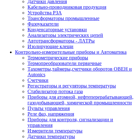
Датчики давления
Кабельно-проводниковая продукция
Устройства РЗА
Трансформаторы промышленные
Фазоуказатели
Конденсаторные установки
Анализаторы электрических цепей
Автотрансформаторы - ЛАТРы
Изолирующие клещи
Контрольно-измерительные приборы и Автоматика
Термометрические приборы
Термопреобразователи первичные
Тахометры,таймеры,счетчики оборотов ОВЕН и
Autonics
Счетчики
Регистраторы и регуляторы температуры
Стабилизатор потока газа
Приборы для атомной, нефтеперерабатывающей,
газодобывающей, химической промышленности
Пульты управления
Реле фаз, напряжения
Приборы для контроля, сигнализации и
управления
Измерители температуры
Датчики температуры