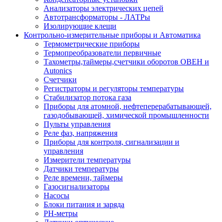
Анализаторы электрических цепей
Автотрансформаторы - ЛАТРы
Изолирующие клещи
Контрольно-измерительные приборы и Автоматика
Термометрические приборы
Термопреобразователи первичные
Тахометры,таймеры,счетчики оборотов ОВЕН и
Autonics
Счетчики
Регистраторы и регуляторы температуры
Стабилизатор потока газа
Приборы для атомной, нефтеперерабатывающей,
газодобывающей, химической промышленности
Пульты управления
Реле фаз, напряжения
Приборы для контроля, сигнализации и
управления
Измерители температуры
Датчики температуры
Реле времени, таймеры
Газосигнализаторы
Насосы
Блоки питания и заряда
PH-метры