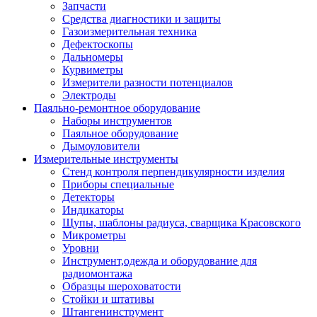
Запчасти
Средства диагностики и защиты
Газоизмерительная техника
Дефектоскопы
Дальномеры
Курвиметры
Измерители разности потенциалов
Электроды
Паяльно-ремонтное оборудование
Наборы инструментов
Паяльное оборудование
Дымоуловители
Измерительные инструменты
Стенд контроля перпендикулярности изделия
Приборы специальные
Детекторы
Индикаторы
Щупы, шаблоны радиуса, сварщика Красовского
Микрометры
Уровни
Инструмент,одежда и оборудование для
радиомонтажа
Образцы шероховатости
Стойки и штативы
Штангенинструмент