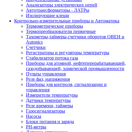
Анализаторы электрических цепей
Автотрансформаторы - ЛАТРы
Изолирующие клещи
Контрольно-измерительные приборы и Автоматика
Термометрические приборы
Термопреобразователи первичные
Тахометры,таймеры,счетчики оборотов ОВЕН и
Autonics
Счетчики
Регистраторы и регуляторы температуры
Стабилизатор потока газа
Приборы для атомной, нефтеперерабатывающей,
газодобывающей, химической промышленности
Пульты управления
Реле фаз, напряжения
Приборы для контроля, сигнализации и
управления
Измерители температуры
Датчики температуры
Реле времени, таймеры
Газосигнализаторы
Насосы
Блоки питания и заряда
PH-метры