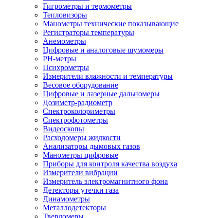
Гигрометры и термометры
Тепловизоры
Манометры технические показывающие
Регистраторы температуры
Анемометры
Цифровые и аналоговые шумомеры
PH-метры
Психрометры
Измерители влажности и температуры
Весовое оборудование
Цифровые и лазерные дальномеры
Дозиметр-радиометр
Спектроколориметры
Спектрофотометры
Видеоскопы
Расходомеры жидкости
Анализаторы дымовых газов
Манометры цифровые
Приборы для контроля качества воздуха
Измерители вибрации
Измеритель электромагнитного фона
Детекторы утечки газа
Динамометры
Металлодетекторы
Твердомеры