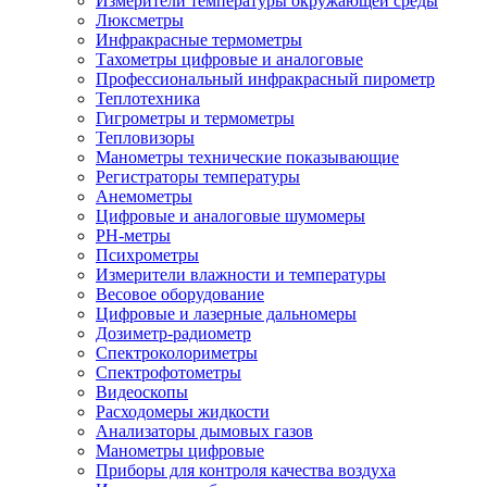
Измерители температуры окружающей среды
Люксметры
Инфракрасные термометры
Тахометры цифровые и аналоговые
Профессиональный инфракрасный пирометр
Теплотехника
Гигрометры и термометры
Тепловизоры
Манометры технические показывающие
Регистраторы температуры
Анемометры
Цифровые и аналоговые шумомеры
PH-метры
Психрометры
Измерители влажности и температуры
Весовое оборудование
Цифровые и лазерные дальномеры
Дозиметр-радиометр
Спектроколориметры
Спектрофотометры
Видеоскопы
Расходомеры жидкости
Анализаторы дымовых газов
Манометры цифровые
Приборы для контроля качества воздуха