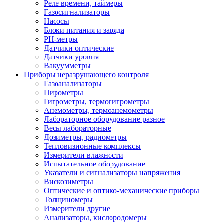
Реле времени, таймеры
Газосигнализаторы
Насосы
Блоки питания и заряда
PH-метры
Датчики оптические
Датчики уровня
Вакуумметры
Приборы неразрушающего контроля
Газоанализаторы
Пирометры
Гигрометры, термогигрометры
Анемометры, термоанемометры
Лабораторное оборудование разное
Весы лабораторные
Дозиметры, радиометры
Тепловизионные комплексы
Измерители влажности
Испытательное оборудование
Указатели и сигнализаторы напряжения
Вискозиметры
Оптические и оптико-механические приборы
Толщиномеры
Измерители другие
Анализаторы, кислородомеры