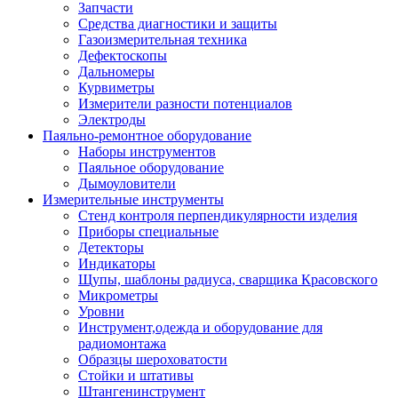
Запчасти
Средства диагностики и защиты
Газоизмерительная техника
Дефектоскопы
Дальномеры
Курвиметры
Измерители разности потенциалов
Электроды
Паяльно-ремонтное оборудование
Наборы инструментов
Паяльное оборудование
Дымоуловители
Измерительные инструменты
Стенд контроля перпендикулярности изделия
Приборы специальные
Детекторы
Индикаторы
Щупы, шаблоны радиуса, сварщика Красовского
Микрометры
Уровни
Инструмент,одежда и оборудование для
радиомонтажа
Образцы шероховатости
Стойки и штативы
Штангенинструмент