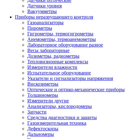
Датчики оптические
Датчики уровня
Вакуумметры
Приборы неразрушающего контроля
Газоанализаторы
Пирометры
Гигрометры, термогигрометры
Анемометры, термоанемометры
Лабораторное оборудование разное
Весы лабораторные
Дозиметры, радиометры
Тепловизионные комплексы
Измерители влажности
Испытательное оборудование
Указатели и сигнализаторы напряжения
Вискозиметры
Оптические и оптико-механические приборы
Толщиномеры
Измерители другие
Анализаторы, кислородомеры
Запчасти
Средства диагностики и защиты
Газоизмерительная техника
Дефектоскопы
Дальномеры