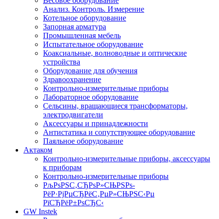
Весовое оборудование
Анализ. Контроль. Измерение
Котельное оборудование
Запорная арматура
Промышленная мебель
Испытательное оборудование
Коаксиальные, волноводные и оптические
устройства
Оборудование для обучения
Здравоохранение
Контрольно-измерительные приборы
Лабораторное оборудование
Сельсины, вращающиеся трансформаторы,
электродвигатели
Аксессуары и принадлежности
Антистатика и сопутствующее оборудование
Паяльное оборудование
Актаком
Контрольно-измерительные приборы, аксессуары
к приборам
Контрольно-измерительные приборы
РљРѕРЅС‚СЂРѕР»СЊРЅРѕ-
РёР·РјРµСЂРёС‚РµР»СЊРЅС‹Рµ
РїСЂРёР±РѕСЂС‹
GW Instek