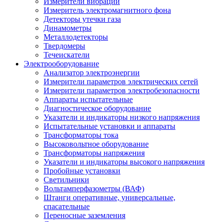
Измерители вибрации
Измеритель электромагнитного фона
Детекторы утечки газа
Динамометры
Металлодетекторы
Твердомеры
Течеискатели
Электрооборудование
Анализатор электроэнергии
Измерители параметров электрических сетей
Измерители параметров электробезопасности
Аппараты испытательные
Диагностическое оборудование
Указатели и индикаторы низкого напряжения
Испытательные установки и аппараты
Трансформаторы тока
Высоковольтное оборудование
Трансформаторы напряжения
Указатели и индикаторы высокого напряжения
Пробойные установки
Светильники
Вольтамперфазометры (ВАФ)
Штанги оперативные, универсальные,
спасательные
Переносные заземления