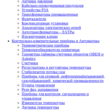
Датчики давления
Кабельно-проводниковая продукция
Устройства РЗА
Трансформаторы промышленные
Фазоуказатели
Конденсаторные установки
Анализаторы электрических цепей
Автотрансформаторы - ЛАТРы
Изолирующие клещи
Контрольно-измерительные приборы и Автоматика
Термометрические приборы
Термопреобразователи первичные
Тахометры,таймеры,счетчики оборотов ОВЕН и
Autonics
Счетчики
Регистраторы и регуляторы температуры
Стабилизатор потока газа
Приборы для атомной, нефтеперерабатывающей,
газодобывающей, химической промышленности
Пульты управления
Реле фаз, напряжения
Приборы для контроля, сигнализации и
управления
Измерители температуры
Датчики температуры