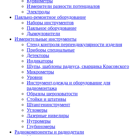
Курвиметры
Измерители разности потенциалов
Электроды
Паяльно-ремонтное оборудование
Наборы инструментов
Паяльное оборудование
Дымоуловители
Измерительные инструменты
Стенд контроля перпендикулярности изделия
Приборы специальные
Детекторы
Индикаторы
Щупы, шаблоны радиуса, сварщика Красовского
Микрометры
Уровни
Инструмент,одежда и оборудование для
радиомонтажа
Образцы шероховатости
Стойки и штативы
Штангенинструмент
Угломеры
Лазерные нивелиры
Нутромеры
Глубиномеры
Радиокомпоненты и радиодетали