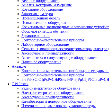
Весовое оборудование
Анализ. Контроль. Измерение
Котельное оборудование
Запорная арматура
Промышленная мебель
Испытательное оборудование
Коаксиальные, волноводные и оптические устройст
Оборудование для обучения
Здравоохранение
Контрольно-измерительные приборы
Лабораторное оборудование
Сельсины, вращающиеся трансформаторы, электро
Аксессуары и принадлежности
Антистатика и сопутствующее оборудование
Паяльное оборудование
Актаком
Контрольно-измерительные приборы, аксессуары к
Контрольно-измерительные приборы
РљРѕРЅС‚СЂРѕР»СЊРЅРѕ-РёР·РјРµСЂРёС‚РµР»СЊ
GW Instek
Радиоизмерительное оборудование
Электроизмерительное оборудование
Аксессуары и принадлежности
Калибраторы и поверочное оборудование
Измерители параметров окружающей среды