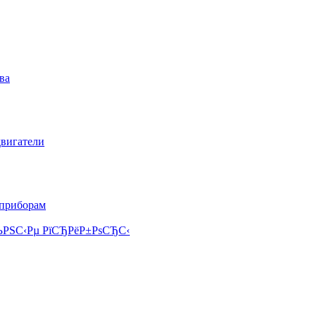
ва
двигатели
 приборам
РЅС‹Рµ РїСЂРёР±РѕСЂС‹