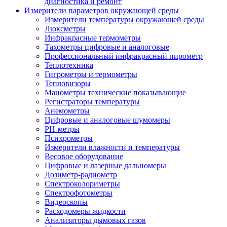
диагностика и ремонт
Измерители параметров окружающей среды
Измерители температуры окружающей среды
Люксметры
Инфракрасные термометры
Тахометры цифровые и аналоговые
Профессиональный инфракрасный пирометр
Теплотехника
Гигрометры и термометры
Тепловизоры
Манометры технические показывающие
Регистраторы температуры
Анемометры
Цифровые и аналоговые шумомеры
PH-метры
Психрометры
Измерители влажности и температуры
Весовое оборудование
Цифровые и лазерные дальномеры
Дозиметр-радиометр
Спектроколориметры
Спектрофотометры
Видеоскопы
Расходомеры жидкости
Анализаторы дымовых газов