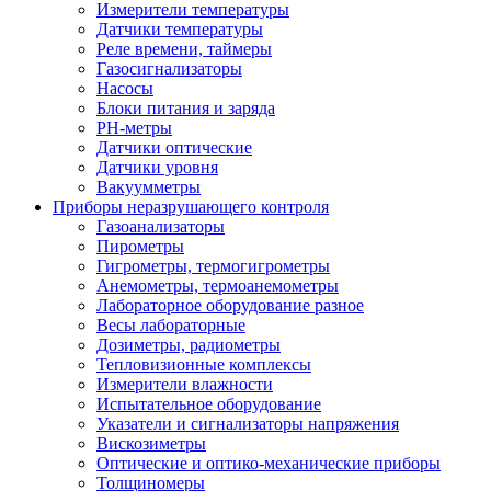
Измерители температуры
Датчики температуры
Реле времени, таймеры
Газосигнализаторы
Насосы
Блоки питания и заряда
PH-метры
Датчики оптические
Датчики уровня
Вакуумметры
Приборы неразрушающего контроля
Газоанализаторы
Пирометры
Гигрометры, термогигрометры
Анемометры, термоанемометры
Лабораторное оборудование разное
Весы лабораторные
Дозиметры, радиометры
Тепловизионные комплексы
Измерители влажности
Испытательное оборудование
Указатели и сигнализаторы напряжения
Вискозиметры
Оптические и оптико-механические приборы
Толщиномеры