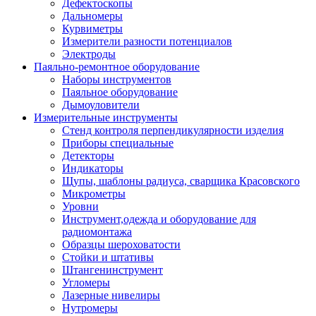
Дефектоскопы
Дальномеры
Курвиметры
Измерители разности потенциалов
Электроды
Паяльно-ремонтное оборудование
Наборы инструментов
Паяльное оборудование
Дымоуловители
Измерительные инструменты
Стенд контроля перпендикулярности изделия
Приборы специальные
Детекторы
Индикаторы
Щупы, шаблоны радиуса, сварщика Красовского
Микрометры
Уровни
Инструмент,одежда и оборудование для
радиомонтажа
Образцы шероховатости
Стойки и штативы
Штангенинструмент
Угломеры
Лазерные нивелиры
Нутромеры