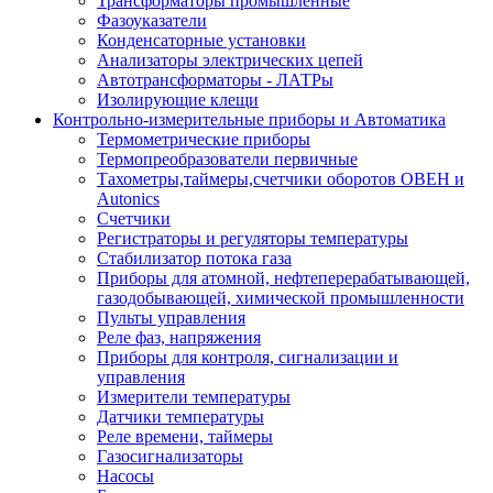
Трансформаторы промышленные
Фазоуказатели
Конденсаторные установки
Анализаторы электрических цепей
Автотрансформаторы - ЛАТРы
Изолирующие клещи
Контрольно-измерительные приборы и Автоматика
Термометрические приборы
Термопреобразователи первичные
Тахометры,таймеры,счетчики оборотов ОВЕН и
Autonics
Счетчики
Регистраторы и регуляторы температуры
Стабилизатор потока газа
Приборы для атомной, нефтеперерабатывающей,
газодобывающей, химической промышленности
Пульты управления
Реле фаз, напряжения
Приборы для контроля, сигнализации и
управления
Измерители температуры
Датчики температуры
Реле времени, таймеры
Газосигнализаторы
Насосы