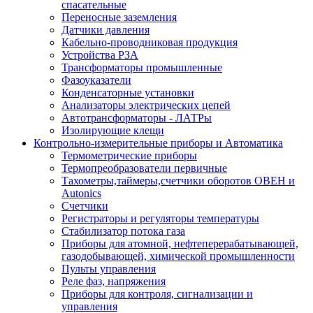
спасательные
Переносные заземления
Датчики давления
Кабельно-проводниковая продукция
Устройства РЗА
Трансформаторы промышленные
Фазоуказатели
Конденсаторные установки
Анализаторы электрических цепей
Автотрансформаторы - ЛАТРы
Изолирующие клещи
Контрольно-измерительные приборы и Автоматика
Термометрические приборы
Термопреобразователи первичные
Тахометры,таймеры,счетчики оборотов ОВЕН и
Autonics
Счетчики
Регистраторы и регуляторы температуры
Стабилизатор потока газа
Приборы для атомной, нефтеперерабатывающей,
газодобывающей, химической промышленности
Пульты управления
Реле фаз, напряжения
Приборы для контроля, сигнализации и
управления