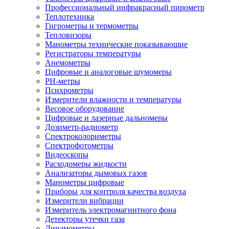
Профессиональный инфракрасный пирометр
Теплотехника
Гигрометры и термометры
Тепловизоры
Манометры технические показывающие
Регистраторы температуры
Анемометры
Цифровые и аналоговые шумомеры
PH-метры
Психрометры
Измерители влажности и температуры
Весовое оборудование
Цифровые и лазерные дальномеры
Дозиметр-радиометр
Спектроколориметры
Спектрофотометры
Видеоскопы
Расходомеры жидкости
Анализаторы дымовых газов
Манометры цифровые
Приборы для контроля качества воздуха
Измерители вибрации
Измеритель электромагнитного фона
Детекторы утечки газа
Динамометры