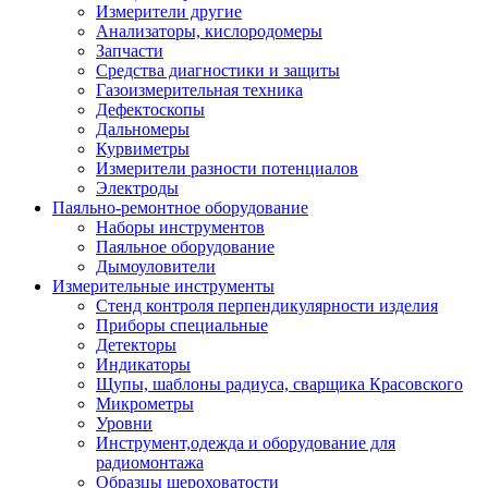
Измерители другие
Анализаторы, кислородомеры
Запчасти
Средства диагностики и защиты
Газоизмерительная техника
Дефектоскопы
Дальномеры
Курвиметры
Измерители разности потенциалов
Электроды
Паяльно-ремонтное оборудование
Наборы инструментов
Паяльное оборудование
Дымоуловители
Измерительные инструменты
Стенд контроля перпендикулярности изделия
Приборы специальные
Детекторы
Индикаторы
Щупы, шаблоны радиуса, сварщика Красовского
Микрометры
Уровни
Инструмент,одежда и оборудование для
радиомонтажа
Образцы шероховатости