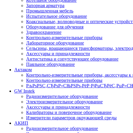
Котельное оборудование
Запорная арматура
Промышленная мебель
Испытательное оборудование
Коаксиальные, волноводные и оптические устройст
Оборудование для обучения
Здравоохранение
Контрольно-измерительные приборы
Лабораторное оборудование
Сельсины, вращающиеся трансформаторы, электро
Аксессуары и принадлежности
Антистатика и сопутствующее оборудование
Паяльное оборудование
Актаком
Контрольно-измерительные приборы, аксессуары к
Контрольно-измерительные приборы
РљРѕРЅС‚СЂРѕР»СЊРЅРѕ-РёР·РјРµСЂРёС‚РµР»СЊ
GW Instek
Радиоизмерительное оборудование
Электроизмерительное оборудование
Аксессуары и принадлежности
Калибраторы и поверочное оборудование
Измерители параметров окружающей среды
АКИП
Радиоизмерительное оборудование