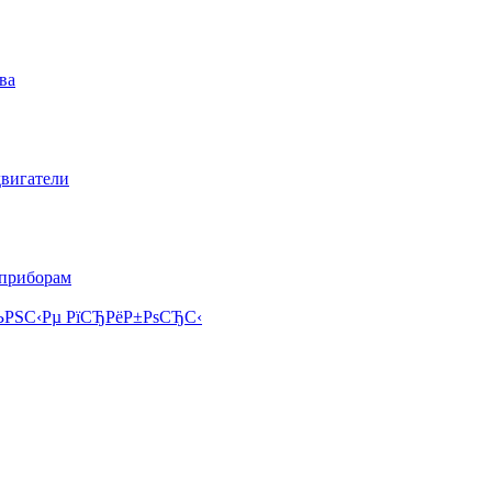
ва
двигатели
 приборам
РЅС‹Рµ РїСЂРёР±РѕСЂС‹