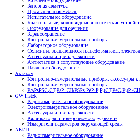
Котельное оборудование
Запорная арматура
Промышленная мебель
Испытательное оборудование
Коаксиальные, волноводные и оптические устройст
Оборудование для обучения
Здравоохранение
Контрольно-измерительные приборы
Лабораторное оборудование
Сельсины, вращающиеся трансформаторы, электро
Аксессуары и принадлежности
Антистатика и сопутствующее оборудование
Паяльное оборудование
Актаком
Контрольно-измерительные приборы, аксессуары к
Контрольно-измерительные приборы
РљРѕРЅС‚СЂРѕР»СЊРЅРѕ-РёР·РјРµСЂРёС‚РµР»СЊ
GW Instek
Радиоизмерительное оборудование
Электроизмерительное оборудование
Аксессуары и принадлежности
Калибраторы и поверочное оборудование
Измерители параметров окружающей среды
АКИП
Радиоизмерительное оборудование