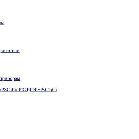
ва
двигатели
 приборам
РЅС‹Рµ РїСЂРёР±РѕСЂС‹