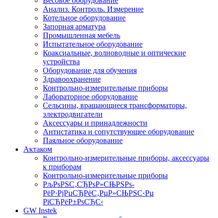
Весовое оборудование
Анализ. Контроль. Измерение
Котельное оборудование
Запорная арматура
Промышленная мебель
Испытательное оборудование
Коаксиальные, волноводные и оптические
устройства
Оборудование для обучения
Здравоохранение
Контрольно-измерительные приборы
Лабораторное оборудование
Сельсины, вращающиеся трансформаторы,
электродвигатели
Аксессуары и принадлежности
Антистатика и сопутствующее оборудование
Паяльное оборудование
Актаком
Контрольно-измерительные приборы, аксессуары
к приборам
Контрольно-измерительные приборы
РљРѕРЅС‚СЂРѕР»СЊРЅРѕ-
РёР·РјРµСЂРёС‚РµР»СЊРЅС‹Рµ
РїСЂРёР±РѕСЂС‹
GW Instek