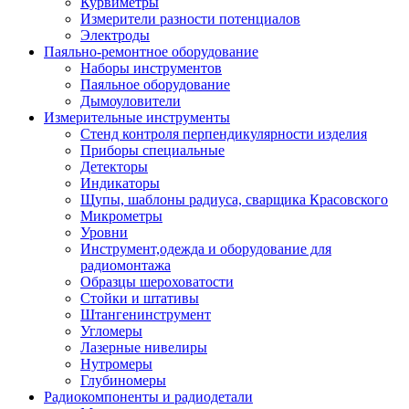
Курвиметры
Измерители разности потенциалов
Электроды
Паяльно-ремонтное оборудование
Наборы инструментов
Паяльное оборудование
Дымоуловители
Измерительные инструменты
Стенд контроля перпендикулярности изделия
Приборы специальные
Детекторы
Индикаторы
Щупы, шаблоны радиуса, сварщика Красовского
Микрометры
Уровни
Инструмент,одежда и оборудование для
радиомонтажа
Образцы шероховатости
Стойки и штативы
Штангенинструмент
Угломеры
Лазерные нивелиры
Нутромеры
Глубиномеры
Радиокомпоненты и радиодетали