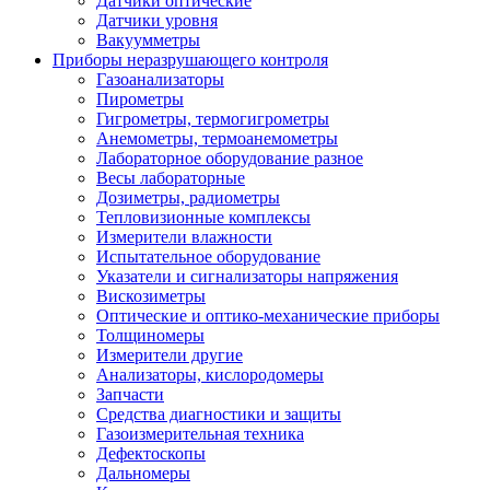
Датчики оптические
Датчики уровня
Вакуумметры
Приборы неразрушающего контроля
Газоанализаторы
Пирометры
Гигрометры, термогигрометры
Анемометры, термоанемометры
Лабораторное оборудование разное
Весы лабораторные
Дозиметры, радиометры
Тепловизионные комплексы
Измерители влажности
Испытательное оборудование
Указатели и сигнализаторы напряжения
Вискозиметры
Оптические и оптико-механические приборы
Толщиномеры
Измерители другие
Анализаторы, кислородомеры
Запчасти
Средства диагностики и защиты
Газоизмерительная техника
Дефектоскопы
Дальномеры