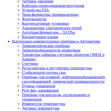
Датчики давления
Кабельно-проводниковая продукция
Устройства РЗА
Трансформаторы промышленные
Фазоуказатели
Конденсаторные установки
Анализаторы электрических цепей
Автотрансформаторы - ЛАТРы
Изолирующие клещи
Контрольно-измерительные приборы и Автоматика
Термометрические приборы
Термопреобразователи первичные
Тахометры,таймеры,счетчики оборотов ОВЕН и
Autonics
Счетчики
Регистраторы и регуляторы температуры
Стабилизатор потока газа
Приборы для атомной, нефтеперерабатывающей,
газодобывающей, химической промышленности
Пульты управления
Реле фаз, напряжения
Приборы для контроля, сигнализации и
управления
Измерители температуры
Датчики температуры