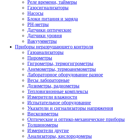
Реле времени, таймеры
Газосигнализаторы
Насосы
Блоки питания и заряда
PH-метры
Датчики оптические
Датчики уровня
Вакуумметры
Приборы неразрушающего контроля
Газоанализаторы
Пирометры
Гигрометры, термогигрометры
Анемометры, термоанемометры
Лабораторное оборудование разное
Весы лабораторные
Дозиметры, радиометры
Тепловизионные комплексы
Измерители влажности
Испытательное оборудование
Указатели и сигнализаторы напряжения
Вискозиметры
Оптические и оптико-механические приборы
Толщиномеры
Измерители другие
Анализаторы, кислородомеры