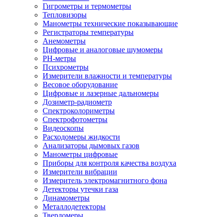
Гигрометры и термометры
Тепловизоры
Манометры технические показывающие
Регистраторы температуры
Анемометры
Цифровые и аналоговые шумомеры
PH-метры
Психрометры
Измерители влажности и температуры
Весовое оборудование
Цифровые и лазерные дальномеры
Дозиметр-радиометр
Спектроколориметры
Спектрофотометры
Видеоскопы
Расходомеры жидкости
Анализаторы дымовых газов
Манометры цифровые
Приборы для контроля качества воздуха
Измерители вибрации
Измеритель электромагнитного фона
Детекторы утечки газа
Динамометры
Металлодетекторы
Твердомеры