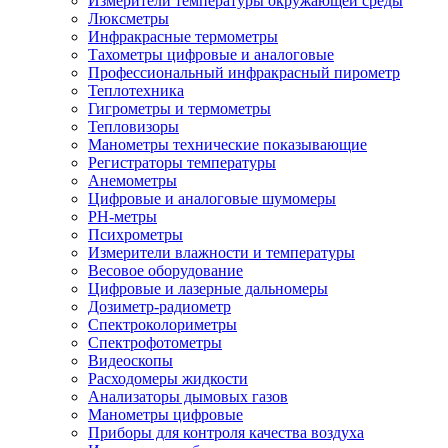
Измерители температуры окружающей среды
Люксметры
Инфракрасные термометры
Тахометры цифровые и аналоговые
Профессиональный инфракрасный пирометр
Теплотехника
Гигрометры и термометры
Тепловизоры
Манометры технические показывающие
Регистраторы температуры
Анемометры
Цифровые и аналоговые шумомеры
PH-метры
Психрометры
Измерители влажности и температуры
Весовое оборудование
Цифровые и лазерные дальномеры
Дозиметр-радиометр
Спектроколориметры
Спектрофотометры
Видеоскопы
Расходомеры жидкости
Анализаторы дымовых газов
Манометры цифровые
Приборы для контроля качества воздуха