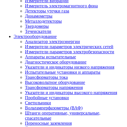
Измерители вибрации
Измеритель электромагнитного фона
Детекторы утечки газа
Динамометры
Металлодетекторы
Твердомеры
Течеискатели
Электрооборудование
Анализатор электроэнергии
Измерители параметров электрических сетей
Измерители параметров электробезопасности
Аппараты испытательные
Диагностическое оборудование
Указатели и индикаторы низкого напряжения
Испытательные установки и аппараты
Трансформаторы тока
Высоковольтное оборудование
Трансформаторы напряжения
Указатели и индикаторы высокого напряжения
Пробойные установки
Светильники
Вольтамперфазометры (ВАФ)
Штанги оперативные, универсальные,
спасательные
Переносные заземления