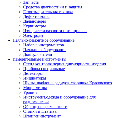
Запчасти
Средства диагностики и защиты
Газоизмерительная техника
Дефектоскопы
Дальномеры
Курвиметры
Измерители разности потенциалов
Электроды
Паяльно-ремонтное оборудование
Наборы инструментов
Паяльное оборудование
Дымоуловители
Измерительные инструменты
Стенд контроля перпендикулярности изделия
Приборы специальные
Детекторы
Индикаторы
Щупы, шаблоны радиуса, сварщика Красовского
Микрометры
Уровни
Инструмент,одежда и оборудование для
радиомонтажа
Образцы шероховатости
Стойки и штативы
Штангенинструмент