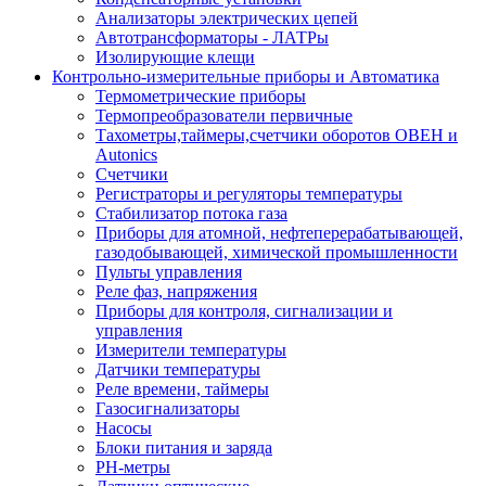
Анализаторы электрических цепей
Автотрансформаторы - ЛАТРы
Изолирующие клещи
Контрольно-измерительные приборы и Автоматика
Термометрические приборы
Термопреобразователи первичные
Тахометры,таймеры,счетчики оборотов ОВЕН и
Autonics
Счетчики
Регистраторы и регуляторы температуры
Стабилизатор потока газа
Приборы для атомной, нефтеперерабатывающей,
газодобывающей, химической промышленности
Пульты управления
Реле фаз, напряжения
Приборы для контроля, сигнализации и
управления
Измерители температуры
Датчики температуры
Реле времени, таймеры
Газосигнализаторы
Насосы
Блоки питания и заряда
PH-метры