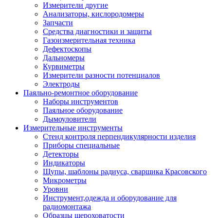
Измерители другие
Анализаторы, кислородомеры
Запчасти
Средства диагностики и защиты
Газоизмерительная техника
Дефектоскопы
Дальномеры
Курвиметры
Измерители разности потенциалов
Электроды
Паяльно-ремонтное оборудование
Наборы инструментов
Паяльное оборудование
Дымоуловители
Измерительные инструменты
Стенд контроля перпендикулярности изделия
Приборы специальные
Детекторы
Индикаторы
Щупы, шаблоны радиуса, сварщика Красовского
Микрометры
Уровни
Инструмент,одежда и оборудование для
радиомонтажа
Образцы шероховатости