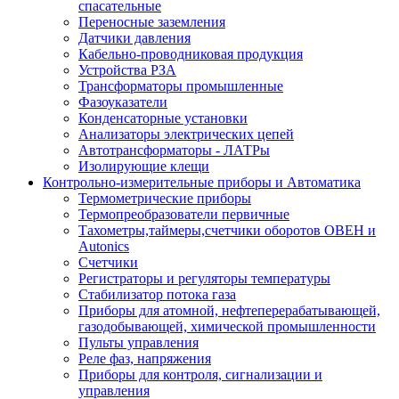
спасательные
Переносные заземления
Датчики давления
Кабельно-проводниковая продукция
Устройства РЗА
Трансформаторы промышленные
Фазоуказатели
Конденсаторные установки
Анализаторы электрических цепей
Автотрансформаторы - ЛАТРы
Изолирующие клещи
Контрольно-измерительные приборы и Автоматика
Термометрические приборы
Термопреобразователи первичные
Тахометры,таймеры,счетчики оборотов ОВЕН и
Autonics
Счетчики
Регистраторы и регуляторы температуры
Стабилизатор потока газа
Приборы для атомной, нефтеперерабатывающей,
газодобывающей, химической промышленности
Пульты управления
Реле фаз, напряжения
Приборы для контроля, сигнализации и
управления