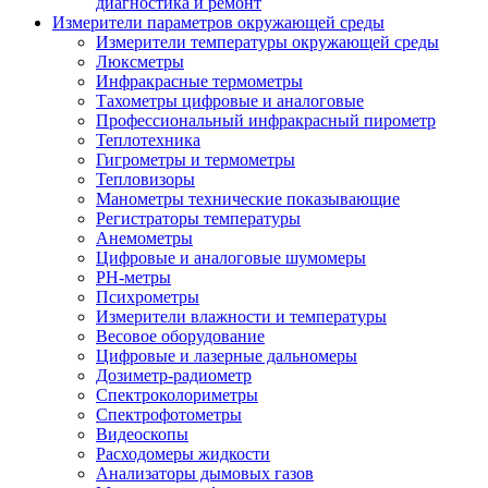
диагностика и ремонт
Измерители параметров окружающей среды
Измерители температуры окружающей среды
Люксметры
Инфракрасные термометры
Тахометры цифровые и аналоговые
Профессиональный инфракрасный пирометр
Теплотехника
Гигрометры и термометры
Тепловизоры
Манометры технические показывающие
Регистраторы температуры
Анемометры
Цифровые и аналоговые шумомеры
PH-метры
Психрометры
Измерители влажности и температуры
Весовое оборудование
Цифровые и лазерные дальномеры
Дозиметр-радиометр
Спектроколориметры
Спектрофотометры
Видеоскопы
Расходомеры жидкости
Анализаторы дымовых газов