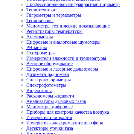
Профессиональный инфракрасный пирометр
Теплотехника
Гигрометры и термометры
Тепловизоры
Манометры технические показывающие
Регистраторы температуры
Анемометры
Цифровые и аналоговые шумомеры
PH-метры
Психрометры
Измерители влажности и температуры
Весовое оборудование
Цифровые и лазерные дальномеры
Дозиметр-радиометр
Спектроколориметры
Спектрофотометры
Видеоскопы
Расходомеры жидкости
Анализаторы дымовых газов
Манометры цифровые
Приборы для контроля качества воздуха
Измерители вибрации
Измеритель электромагнитного фона
Детекторы утечки газа
Динамометры