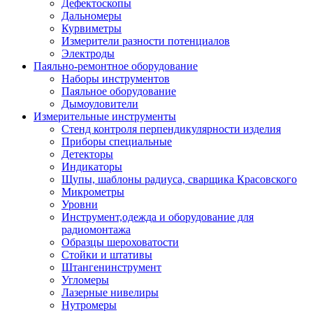
Дефектоскопы
Дальномеры
Курвиметры
Измерители разности потенциалов
Электроды
Паяльно-ремонтное оборудование
Наборы инструментов
Паяльное оборудование
Дымоуловители
Измерительные инструменты
Стенд контроля перпендикулярности изделия
Приборы специальные
Детекторы
Индикаторы
Щупы, шаблоны радиуса, сварщика Красовского
Микрометры
Уровни
Инструмент,одежда и оборудование для
радиомонтажа
Образцы шероховатости
Стойки и штативы
Штангенинструмент
Угломеры
Лазерные нивелиры
Нутромеры