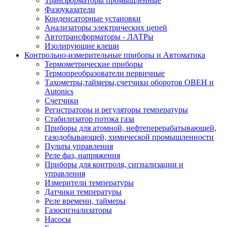
Трансформаторы промышленные
Фазоуказатели
Конденсаторные установки
Анализаторы электрических цепей
Автотрансформаторы - ЛАТРы
Изолирующие клещи
Контрольно-измерительные приборы и Автоматика
Термометрические приборы
Термопреобразователи первичные
Тахометры,таймеры,счетчики оборотов ОВЕН и
Autonics
Счетчики
Регистраторы и регуляторы температуры
Стабилизатор потока газа
Приборы для атомной, нефтеперерабатывающей,
газодобывающей, химической промышленности
Пульты управления
Реле фаз, напряжения
Приборы для контроля, сигнализации и
управления
Измерители температуры
Датчики температуры
Реле времени, таймеры
Газосигнализаторы
Насосы