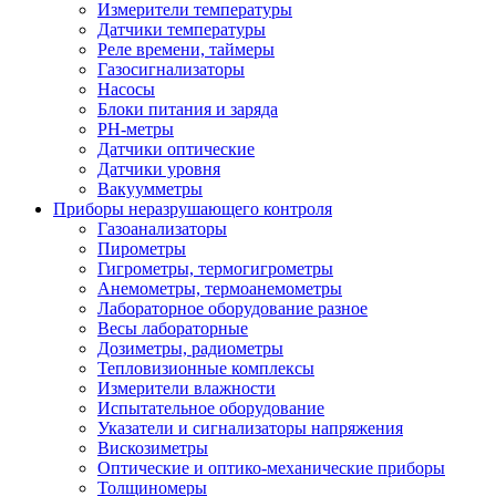
Измерители температуры
Датчики температуры
Реле времени, таймеры
Газосигнализаторы
Насосы
Блоки питания и заряда
PH-метры
Датчики оптические
Датчики уровня
Вакуумметры
Приборы неразрушающего контроля
Газоанализаторы
Пирометры
Гигрометры, термогигрометры
Анемометры, термоанемометры
Лабораторное оборудование разное
Весы лабораторные
Дозиметры, радиометры
Тепловизионные комплексы
Измерители влажности
Испытательное оборудование
Указатели и сигнализаторы напряжения
Вискозиметры
Оптические и оптико-механические приборы
Толщиномеры