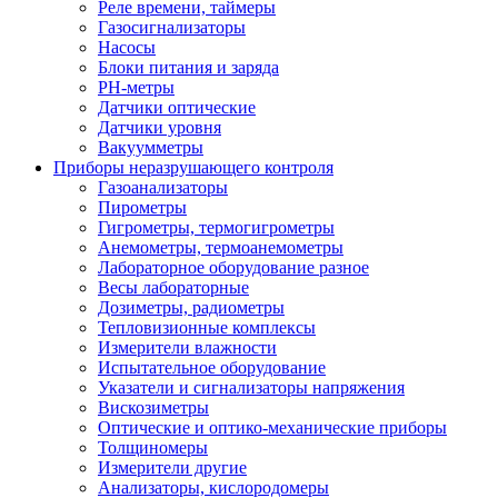
Реле времени, таймеры
Газосигнализаторы
Насосы
Блоки питания и заряда
PH-метры
Датчики оптические
Датчики уровня
Вакуумметры
Приборы неразрушающего контроля
Газоанализаторы
Пирометры
Гигрометры, термогигрометры
Анемометры, термоанемометры
Лабораторное оборудование разное
Весы лабораторные
Дозиметры, радиометры
Тепловизионные комплексы
Измерители влажности
Испытательное оборудование
Указатели и сигнализаторы напряжения
Вискозиметры
Оптические и оптико-механические приборы
Толщиномеры
Измерители другие
Анализаторы, кислородомеры