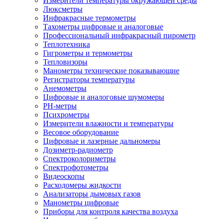
Измерители температуры окружающей среды
Люксметры
Инфракрасные термометры
Тахометры цифровые и аналоговые
Профессиональный инфракрасный пирометр
Теплотехника
Гигрометры и термометры
Тепловизоры
Манометры технические показывающие
Регистраторы температуры
Анемометры
Цифровые и аналоговые шумомеры
PH-метры
Психрометры
Измерители влажности и температуры
Весовое оборудование
Цифровые и лазерные дальномеры
Дозиметр-радиометр
Спектроколориметры
Спектрофотометры
Видеоскопы
Расходомеры жидкости
Анализаторы дымовых газов
Манометры цифровые
Приборы для контроля качества воздуха