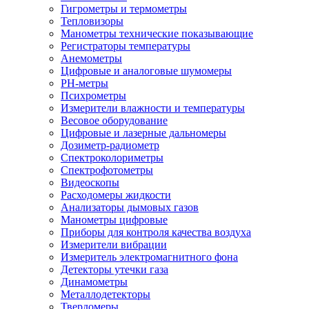
Гигрометры и термометры
Тепловизоры
Манометры технические показывающие
Регистраторы температуры
Анемометры
Цифровые и аналоговые шумомеры
PH-метры
Психрометры
Измерители влажности и температуры
Весовое оборудование
Цифровые и лазерные дальномеры
Дозиметр-радиометр
Спектроколориметры
Спектрофотометры
Видеоскопы
Расходомеры жидкости
Анализаторы дымовых газов
Манометры цифровые
Приборы для контроля качества воздуха
Измерители вибрации
Измеритель электромагнитного фона
Детекторы утечки газа
Динамометры
Металлодетекторы
Твердомеры