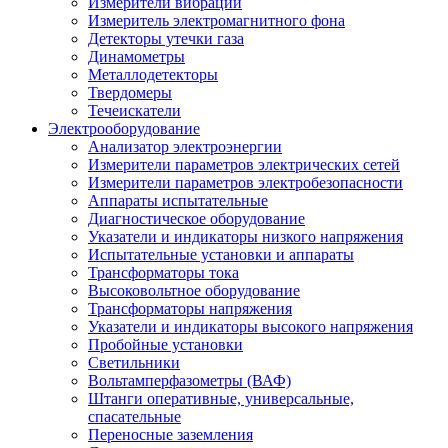
Измерители вибрации
Измеритель электромагнитного фона
Детекторы утечки газа
Динамометры
Металлодетекторы
Твердомеры
Течеискатели
Электрооборудование
Анализатор электроэнергии
Измерители параметров электрических сетей
Измерители параметров электробезопасности
Аппараты испытательные
Диагностическое оборудование
Указатели и индикаторы низкого напряжения
Испытательные установки и аппараты
Трансформаторы тока
Высоковольтное оборудование
Трансформаторы напряжения
Указатели и индикаторы высокого напряжения
Пробойные установки
Светильники
Вольтамперфазометры (ВАФ)
Штанги оперативные, универсальные,
спасательные
Переносные заземления