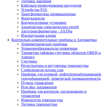
Датчики давления
Кабельно-проводниковая продукция
Устройства РЗА
Трансформаторы промышленные
Фазоуказатели
Конденсаторные установки
Анализаторы электрических цепей
Автотрансформаторы - ЛАТРы
Изолирующие клещи
Контрольно-измерительные приборы и Автоматика
Термометрические приборы
Термопреобразователи первичные
Тахометры,таймеры,счетчики оборотов ОВЕН и
Autonics
Счетчики
Регистраторы и регуляторы температуры
Стабилизатор потока газа
Приборы для атомной, нефтеперерабатывающей,
газодобывающей, химической промышленности
Пульты управления
Реле фаз, напряжения
Приборы для контроля, сигнализации и
управления
Измерители температуры
Датчики температуры