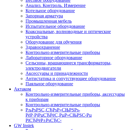
Весовое оборудование
Анализ. Контроль. Измерение
Котельное оборудование
Запорная арматура
Промышленная мебель
Испытательное оборудование
Коаксиальные, волноводные и оптические
устройства
Оборудование для обучения
Здравоохранение
Контрольно-измерительные приборы
Лабораторное оборудование
Сельсины, вращающиеся трансформаторы,
электродвигатели
Аксессуары и принадлежности
Антистатика и сопутствующее оборудование
Паяльное оборудование
Актаком
Контрольно-измерительные приборы, аксессуары
к приборам
Контрольно-измерительные приборы
РљРѕРЅС‚СЂРѕР»СЊРЅРѕ-
РёР·РјРµСЂРёС‚РµР»СЊРЅС‹Рµ
РїСЂРёР±РѕСЂС‹
GW Instek