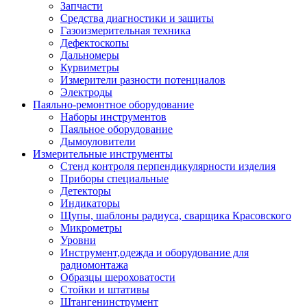
Запчасти
Средства диагностики и защиты
Газоизмерительная техника
Дефектоскопы
Дальномеры
Курвиметры
Измерители разности потенциалов
Электроды
Паяльно-ремонтное оборудование
Наборы инструментов
Паяльное оборудование
Дымоуловители
Измерительные инструменты
Стенд контроля перпендикулярности изделия
Приборы специальные
Детекторы
Индикаторы
Щупы, шаблоны радиуса, сварщика Красовского
Микрометры
Уровни
Инструмент,одежда и оборудование для
радиомонтажа
Образцы шероховатости
Стойки и штативы
Штангенинструмент