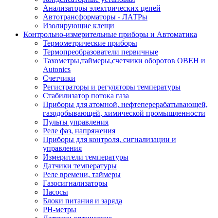
Анализаторы электрических цепей
Автотрансформаторы - ЛАТРы
Изолирующие клещи
Контрольно-измерительные приборы и Автоматика
Термометрические приборы
Термопреобразователи первичные
Тахометры,таймеры,счетчики оборотов ОВЕН и
Autonics
Счетчики
Регистраторы и регуляторы температуры
Стабилизатор потока газа
Приборы для атомной, нефтеперерабатывающей,
газодобывающей, химической промышленности
Пульты управления
Реле фаз, напряжения
Приборы для контроля, сигнализации и
управления
Измерители температуры
Датчики температуры
Реле времени, таймеры
Газосигнализаторы
Насосы
Блоки питания и заряда
PH-метры