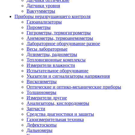
Датчики оптические
Датчики уровня
Вакуумметры
Приборы неразрушающего контроля
Газоанализаторы
Пирометры
Гигрометры, термогигрометры
Анемометры, термоанемометры
Лабораторное оборудование разное
Весы лабораторные
Дозиметры, радиометры
Тепловизионные комплексы
Измерители влажности
Испытательное оборудование
Указатели и сигнализаторы напряжения
Вискозиметры
Оптические и оптико-механические приборы
Толщиномеры
Измерители другие
Анализаторы, кислородомеры
Запчасти
Средства диагностики и защиты
Газоизмерительная техника
Дефектоскопы
Дальномеры