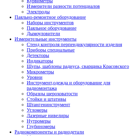
Курвиметры
Измерители разности потенциалов
Электроды
Паяльно-ремонтное оборудование
Наборы инструментов
Паяльное оборудование
Дымоуловители
Измерительные инструменты
Стенд контроля перпендикулярности изделия
Приборы специальные
Детекторы
Индикаторы
Щупы, шаблоны радиуса, сварщика Красовского
Микрометры
Уровни
Инструмент,одежда и оборудование для
радиомонтажа
Образцы шероховатости
Стойки и штативы
Штангенинструмент
Угломеры
Лазерные нивелиры
Нутромеры
Глубиномеры
Радиокомпоненты и радиодетали