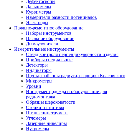
Дефектоскопы
Дальномеры
Курвиметры
Измерители разности потенциалов
Электроды
Паяльно-ремонтное оборудование
Наборы инструментов
Паяльное оборудование
Дымоуловители
Измерительные инструменты
Стенд контроля перпендикулярности изделия
Приборы специальные
Детекторы
Индикаторы
Щупы, шаблоны радиуса, сварщика Красовского
Микрометры
Уровни
Инструмент,одежда и оборудование для
радиомонтажа
Образцы шероховатости
Стойки и штативы
Штангенинструмент
Угломеры
Лазерные нивелиры
Нутромеры