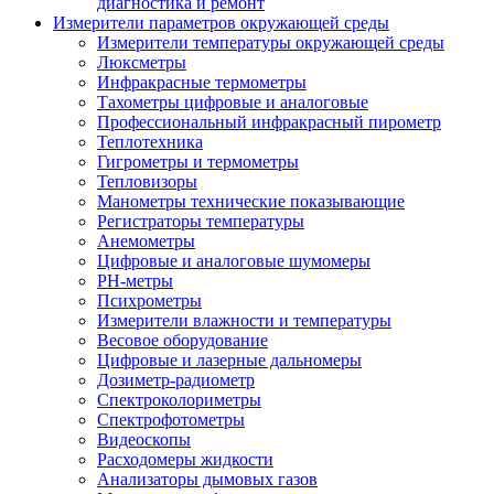
диагностика и ремонт
Измерители параметров окружающей среды
Измерители температуры окружающей среды
Люксметры
Инфракрасные термометры
Тахометры цифровые и аналоговые
Профессиональный инфракрасный пирометр
Теплотехника
Гигрометры и термометры
Тепловизоры
Манометры технические показывающие
Регистраторы температуры
Анемометры
Цифровые и аналоговые шумомеры
PH-метры
Психрометры
Измерители влажности и температуры
Весовое оборудование
Цифровые и лазерные дальномеры
Дозиметр-радиометр
Спектроколориметры
Спектрофотометры
Видеоскопы
Расходомеры жидкости
Анализаторы дымовых газов