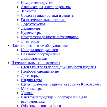
Измерители другие
Анализаторы, кислородомеры
Запчасти
Средства диагностики и защиты
Газоизмерительная техника
Дефектоскопы
Дальномеры
Курвиметры
Измерители разности потенциалов
Электроды
Паяльно-ремонтное оборудование
Наборы инструментов
Паяльное оборудование
Дымоуловители
Измерительные инструменты
Стенд контроля перпендикулярности изделия
Приборы специальные
Детекторы
Индикаторы
Щупы, шаблоны радиуса, сварщика Красовского
Микрометры
Уровни
Инструмент,одежда и оборудование для
радиомонтажа
Образцы шероховатости