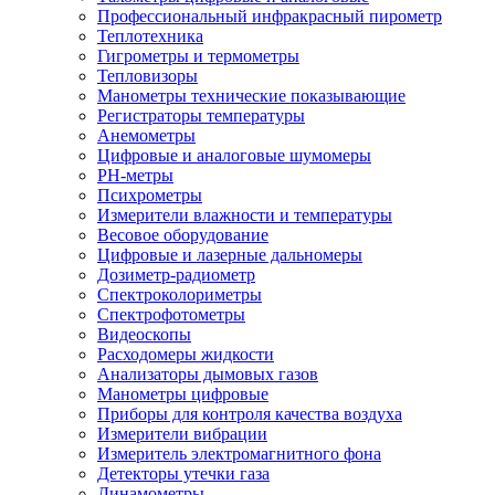
Профессиональный инфракрасный пирометр
Теплотехника
Гигрометры и термометры
Тепловизоры
Манометры технические показывающие
Регистраторы температуры
Анемометры
Цифровые и аналоговые шумомеры
PH-метры
Психрометры
Измерители влажности и температуры
Весовое оборудование
Цифровые и лазерные дальномеры
Дозиметр-радиометр
Спектроколориметры
Спектрофотометры
Видеоскопы
Расходомеры жидкости
Анализаторы дымовых газов
Манометры цифровые
Приборы для контроля качества воздуха
Измерители вибрации
Измеритель электромагнитного фона
Детекторы утечки газа
Динамометры