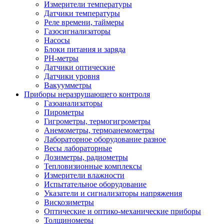
Измерители температуры
Датчики температуры
Реле времени, таймеры
Газосигнализаторы
Насосы
Блоки питания и заряда
PH-метры
Датчики оптические
Датчики уровня
Вакуумметры
Приборы неразрушающего контроля
Газоанализаторы
Пирометры
Гигрометры, термогигрометры
Анемометры, термоанемометры
Лабораторное оборудование разное
Весы лабораторные
Дозиметры, радиометры
Тепловизионные комплексы
Измерители влажности
Испытательное оборудование
Указатели и сигнализаторы напряжения
Вискозиметры
Оптические и оптико-механические приборы
Толщиномеры