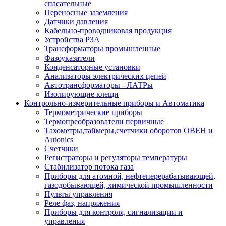
спасательные
Переносные заземления
Датчики давления
Кабельно-проводниковая продукция
Устройства РЗА
Трансформаторы промышленные
Фазоуказатели
Конденсаторные установки
Анализаторы электрических цепей
Автотрансформаторы - ЛАТРы
Изолирующие клещи
Контрольно-измерительные приборы и Автоматика
Термометрические приборы
Термопреобразователи первичные
Тахометры,таймеры,счетчики оборотов ОВЕН и
Autonics
Счетчики
Регистраторы и регуляторы температуры
Стабилизатор потока газа
Приборы для атомной, нефтеперерабатывающей,
газодобывающей, химической промышленности
Пульты управления
Реле фаз, напряжения
Приборы для контроля, сигнализации и
управления