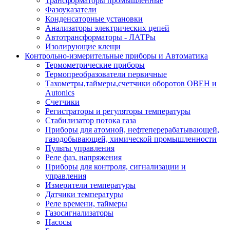
Трансформаторы промышленные
Фазоуказатели
Конденсаторные установки
Анализаторы электрических цепей
Автотрансформаторы - ЛАТРы
Изолирующие клещи
Контрольно-измерительные приборы и Автоматика
Термометрические приборы
Термопреобразователи первичные
Тахометры,таймеры,счетчики оборотов ОВЕН и
Autonics
Счетчики
Регистраторы и регуляторы температуры
Стабилизатор потока газа
Приборы для атомной, нефтеперерабатывающей,
газодобывающей, химической промышленности
Пульты управления
Реле фаз, напряжения
Приборы для контроля, сигнализации и
управления
Измерители температуры
Датчики температуры
Реле времени, таймеры
Газосигнализаторы
Насосы