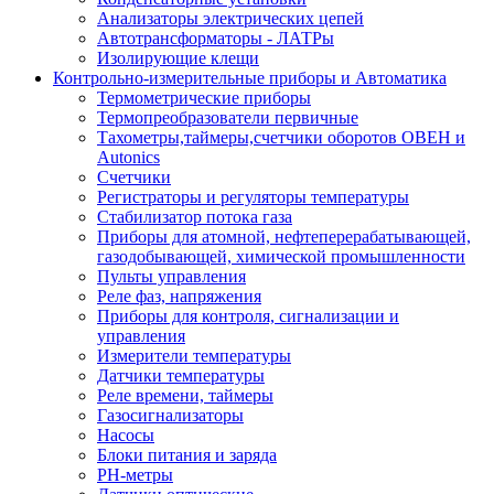
Анализаторы электрических цепей
Автотрансформаторы - ЛАТРы
Изолирующие клещи
Контрольно-измерительные приборы и Автоматика
Термометрические приборы
Термопреобразователи первичные
Тахометры,таймеры,счетчики оборотов ОВЕН и
Autonics
Счетчики
Регистраторы и регуляторы температуры
Стабилизатор потока газа
Приборы для атомной, нефтеперерабатывающей,
газодобывающей, химической промышленности
Пульты управления
Реле фаз, напряжения
Приборы для контроля, сигнализации и
управления
Измерители температуры
Датчики температуры
Реле времени, таймеры
Газосигнализаторы
Насосы
Блоки питания и заряда
PH-метры