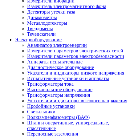
Измерители вибрации
Измеритель электромагнитного фона
Детекторы утечки газа
Динамометры
Металлодетекторы
Твердомеры
Течеискатели
Электрооборудование
Анализатор электроэнергии
Измерители параметров электрических сетей
Измерители параметров электробезопасности
Аппараты испытательные
Диагностическое оборудование
Указатели и индикаторы низкого напряжения
Испытательные установки и аппараты
Трансформаторы тока
Высоковольтное оборудование
Трансформаторы напряжения
Указатели и индикаторы высокого напряжения
Пробойные установки
Светильники
Вольтамперфазометры (ВАФ)
Штанги оперативные, универсальные,
спасательные
Переносные заземления