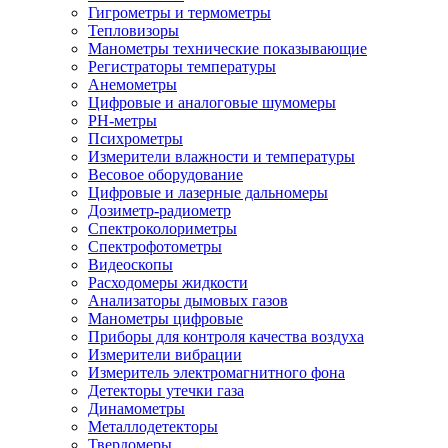
Гигрометры и термометры
Тепловизоры
Манометры технические показывающие
Регистраторы температуры
Анемометры
Цифровые и аналоговые шумомеры
PH-метры
Психрометры
Измерители влажности и температуры
Весовое оборудование
Цифровые и лазерные дальномеры
Дозиметр-радиометр
Спектроколориметры
Спектрофотометры
Видеоскопы
Расходомеры жидкости
Анализаторы дымовых газов
Манометры цифровые
Приборы для контроля качества воздуха
Измерители вибрации
Измеритель электромагнитного фона
Детекторы утечки газа
Динамометры
Металлодетекторы
Твердомеры