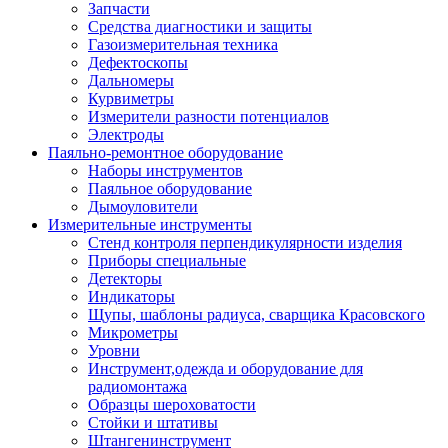
Запчасти
Средства диагностики и защиты
Газоизмерительная техника
Дефектоскопы
Дальномеры
Курвиметры
Измерители разности потенциалов
Электроды
Паяльно-ремонтное оборудование
Наборы инструментов
Паяльное оборудование
Дымоуловители
Измерительные инструменты
Стенд контроля перпендикулярности изделия
Приборы специальные
Детекторы
Индикаторы
Щупы, шаблоны радиуса, сварщика Красовского
Микрометры
Уровни
Инструмент,одежда и оборудование для
радиомонтажа
Образцы шероховатости
Стойки и штативы
Штангенинструмент