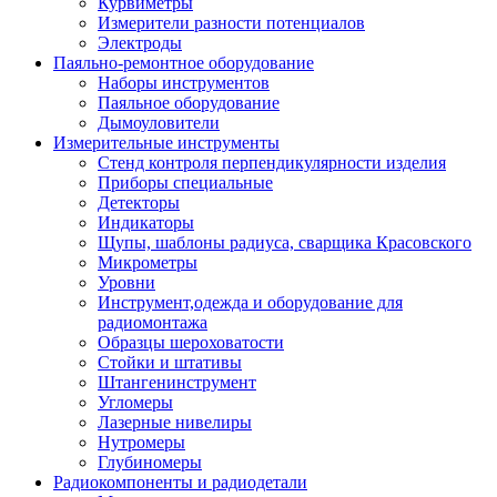
Курвиметры
Измерители разности потенциалов
Электроды
Паяльно-ремонтное оборудование
Наборы инструментов
Паяльное оборудование
Дымоуловители
Измерительные инструменты
Стенд контроля перпендикулярности изделия
Приборы специальные
Детекторы
Индикаторы
Щупы, шаблоны радиуса, сварщика Красовского
Микрометры
Уровни
Инструмент,одежда и оборудование для
радиомонтажа
Образцы шероховатости
Стойки и штативы
Штангенинструмент
Угломеры
Лазерные нивелиры
Нутромеры
Глубиномеры
Радиокомпоненты и радиодетали