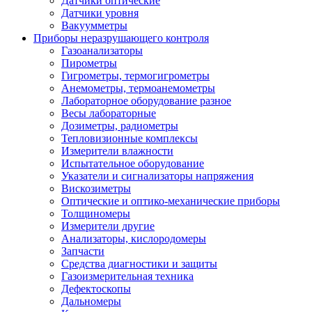
Датчики оптические
Датчики уровня
Вакуумметры
Приборы неразрушающего контроля
Газоанализаторы
Пирометры
Гигрометры, термогигрометры
Анемометры, термоанемометры
Лабораторное оборудование разное
Весы лабораторные
Дозиметры, радиометры
Тепловизионные комплексы
Измерители влажности
Испытательное оборудование
Указатели и сигнализаторы напряжения
Вискозиметры
Оптические и оптико-механические приборы
Толщиномеры
Измерители другие
Анализаторы, кислородомеры
Запчасти
Средства диагностики и защиты
Газоизмерительная техника
Дефектоскопы
Дальномеры