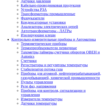
Датчики давления
Кабельно-проводниковая продукция
Устройства РЗА
Трансформаторы промышленные
Фазоуказатели
Конденсаторные установки
Анализаторы электрических цепей
Автотрансформаторы - ЛАТРы
Изолирующие клещи
Контрольно-измерительные приборы и Автоматика
Термометрические приборы
Термопреобразователи первичные
Тахометры,таймеры,счетчики оборотов ОВЕН и
Autonics
Счетчики
Регистраторы и регуляторы температуры
Стабилизатор потока газа
Приборы для атомной, нефтеперерабатывающей,
газодобывающей, химической промышленности
Пульты управления
Реле фаз, напряжения
Приборы для контроля, сигнализации и
управления
Измерители температуры
Датчики температуры