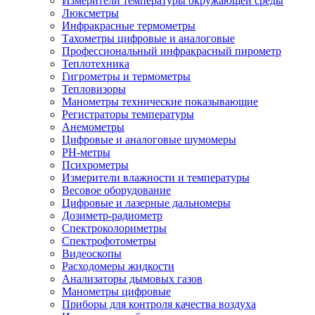
Измерители температуры окружающей среды
Люксметры
Инфракрасные термометры
Тахометры цифровые и аналоговые
Профессиональный инфракрасный пирометр
Теплотехника
Гигрометры и термометры
Тепловизоры
Манометры технические показывающие
Регистраторы температуры
Анемометры
Цифровые и аналоговые шумомеры
PH-метры
Психрометры
Измерители влажности и температуры
Весовое оборудование
Цифровые и лазерные дальномеры
Дозиметр-радиометр
Спектроколориметры
Спектрофотометры
Видеоскопы
Расходомеры жидкости
Анализаторы дымовых газов
Манометры цифровые
Приборы для контроля качества воздуха