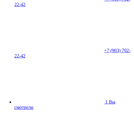
22-42
+7 (903) 792-
22-42
1
Вы
смотрели