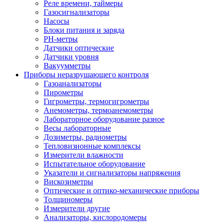
Реле времени, таймеры
Газосигнализаторы
Насосы
Блоки питания и заряда
PH-метры
Датчики оптические
Датчики уровня
Вакуумметры
Приборы неразрушающего контроля
Газоанализаторы
Пирометры
Гигрометры, термогигрометры
Анемометры, термоанемометры
Лабораторное оборудование разное
Весы лабораторные
Дозиметры, радиометры
Тепловизионные комплексы
Измерители влажности
Испытательное оборудование
Указатели и сигнализаторы напряжения
Вискозиметры
Оптические и оптико-механические приборы
Толщиномеры
Измерители другие
Анализаторы, кислородомеры