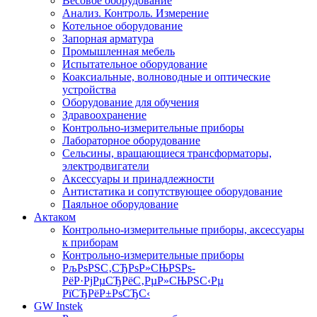
Весовое оборудование
Анализ. Контроль. Измерение
Котельное оборудование
Запорная арматура
Промышленная мебель
Испытательное оборудование
Коаксиальные, волноводные и оптические
устройства
Оборудование для обучения
Здравоохранение
Контрольно-измерительные приборы
Лабораторное оборудование
Сельсины, вращающиеся трансформаторы,
электродвигатели
Аксессуары и принадлежности
Антистатика и сопутствующее оборудование
Паяльное оборудование
Актаком
Контрольно-измерительные приборы, аксессуары
к приборам
Контрольно-измерительные приборы
РљРѕРЅС‚СЂРѕР»СЊРЅРѕ-
РёР·РјРµСЂРёС‚РµР»СЊРЅС‹Рµ
РїСЂРёР±РѕСЂС‹
GW Instek