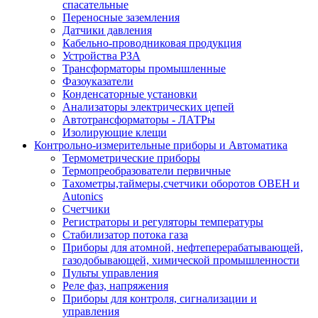
спасательные
Переносные заземления
Датчики давления
Кабельно-проводниковая продукция
Устройства РЗА
Трансформаторы промышленные
Фазоуказатели
Конденсаторные установки
Анализаторы электрических цепей
Автотрансформаторы - ЛАТРы
Изолирующие клещи
Контрольно-измерительные приборы и Автоматика
Термометрические приборы
Термопреобразователи первичные
Тахометры,таймеры,счетчики оборотов ОВЕН и
Autonics
Счетчики
Регистраторы и регуляторы температуры
Стабилизатор потока газа
Приборы для атомной, нефтеперерабатывающей,
газодобывающей, химической промышленности
Пульты управления
Реле фаз, напряжения
Приборы для контроля, сигнализации и
управления