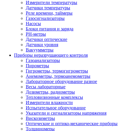
Измерители температуры
Датчики температуры
Реле времени, таймеры
Газосигнализаторы
Насосы
Блоки питания и заряда
PH-метры
Датчики оптические
Датчики уровня
Вакуумметры
Приборы неразрушающего контроля
Газоанализаторы
Пирометры
Гигрометры, термогигрометры
Анемометры, термоанемометры
Лабораторное оборудование разное
Весы лабораторные
Дозиметры, радиометры
Тепловизионные комплексы
Измерители влажности
Испытательное оборудование
Указатели и сигнализаторы напряжения
Вискозиметры
Оптические и оптико-механические приборы
Толщиномеры