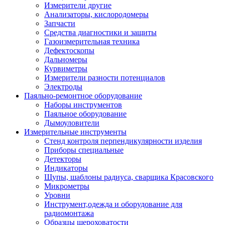
Измерители другие
Анализаторы, кислородомеры
Запчасти
Средства диагностики и защиты
Газоизмерительная техника
Дефектоскопы
Дальномеры
Курвиметры
Измерители разности потенциалов
Электроды
Паяльно-ремонтное оборудование
Наборы инструментов
Паяльное оборудование
Дымоуловители
Измерительные инструменты
Стенд контроля перпендикулярности изделия
Приборы специальные
Детекторы
Индикаторы
Щупы, шаблоны радиуса, сварщика Красовского
Микрометры
Уровни
Инструмент,одежда и оборудование для
радиомонтажа
Образцы шероховатости