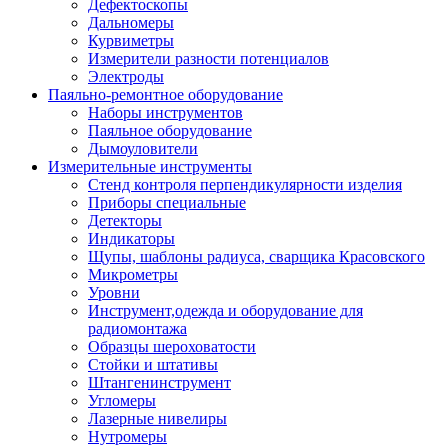
Дефектоскопы
Дальномеры
Курвиметры
Измерители разности потенциалов
Электроды
Паяльно-ремонтное оборудование
Наборы инструментов
Паяльное оборудование
Дымоуловители
Измерительные инструменты
Стенд контроля перпендикулярности изделия
Приборы специальные
Детекторы
Индикаторы
Щупы, шаблоны радиуса, сварщика Красовского
Микрометры
Уровни
Инструмент,одежда и оборудование для
радиомонтажа
Образцы шероховатости
Стойки и штативы
Штангенинструмент
Угломеры
Лазерные нивелиры
Нутромеры