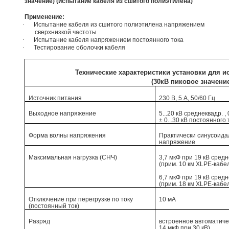
значение) (испытание кабеля из сшитого полиэтилена)
Применение:
·
Испытание кабеля из сшитого полиэтилена напряжением
сверхнизкой частоты
·
Испытание кабеля напряжением постоянного тока
·
Тестирование оболочки кабеля
Технические характеристики установки для и
(30кВ пиковое значени
Источник питания
230 В, 5 A, 50/60 Гц
Выходное напряжение
5...20 кВ среднеквадр. 
± 0...30 кВ постоянного 
Форма волны напряжения
Практически синусоид
напряжение
Максимальная нагрузка (СНЧ)
3,7 мкФ при 19 кВ средне
(прим. 10 км XLPE-кабел
6,7 мкФ при 19 кВ средне
(прим. 18 км XLPE-кабел
Отключение при перегрузке по току
10 мА
(постоянный ток)
Разряд
встроенное автоматиче
14 мкФ при 30 кВ)