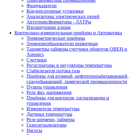
Трансформаторы промышленные
Фазоуказатели
Конденсаторные установки
Анализаторы электрических цепей
Автотрансформаторы - ЛАТРы
Изолирующие клещи
Контрольно-измерительные приборы и Автоматика
Термометрические приборы
Термопреобразователи первичные
Тахометры,таймеры,счетчики оборотов ОВЕН и
Autonics
Счетчики
Регистраторы и регуляторы температуры
Стабилизатор потока газа
Приборы для атомной, нефтеперерабатывающей,
газодобывающей, химической промышленности
Пульты управления
Реле фаз, напряжения
Приборы для контроля, сигнализации и
управления
Измерители температуры
Датчики температуры
Реле времени, таймеры
Газосигнализаторы
Насосы