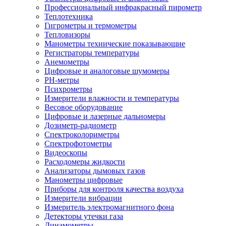
Профессиональный инфракрасный пирометр
Теплотехника
Гигрометры и термометры
Тепловизоры
Манометры технические показывающие
Регистраторы температуры
Анемометры
Цифровые и аналоговые шумомеры
PH-метры
Психрометры
Измерители влажности и температуры
Весовое оборудование
Цифровые и лазерные дальномеры
Дозиметр-радиометр
Спектроколориметры
Спектрофотометры
Видеоскопы
Расходомеры жидкости
Анализаторы дымовых газов
Манометры цифровые
Приборы для контроля качества воздуха
Измерители вибрации
Измеритель электромагнитного фона
Детекторы утечки газа
Динамометры