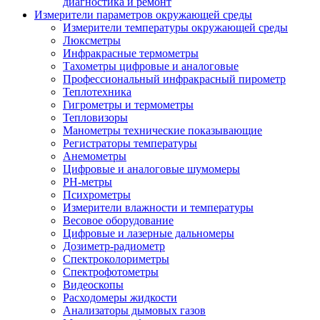
диагностика и ремонт
Измерители параметров окружающей среды
Измерители температуры окружающей среды
Люксметры
Инфракрасные термометры
Тахометры цифровые и аналоговые
Профессиональный инфракрасный пирометр
Теплотехника
Гигрометры и термометры
Тепловизоры
Манометры технические показывающие
Регистраторы температуры
Анемометры
Цифровые и аналоговые шумомеры
PH-метры
Психрометры
Измерители влажности и температуры
Весовое оборудование
Цифровые и лазерные дальномеры
Дозиметр-радиометр
Спектроколориметры
Спектрофотометры
Видеоскопы
Расходомеры жидкости
Анализаторы дымовых газов