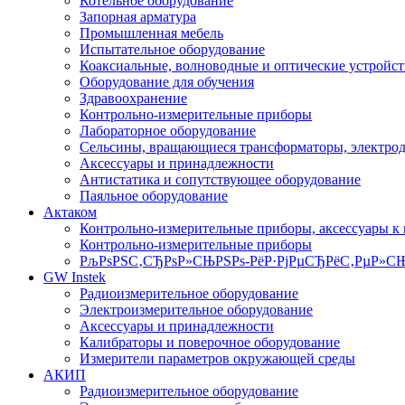
Котельное оборудование
Запорная арматура
Промышленная мебель
Испытательное оборудование
Коаксиальные, волноводные и оптические устройст
Оборудование для обучения
Здравоохранение
Контрольно-измерительные приборы
Лабораторное оборудование
Сельсины, вращающиеся трансформаторы, электро
Аксессуары и принадлежности
Антистатика и сопутствующее оборудование
Паяльное оборудование
Актаком
Контрольно-измерительные приборы, аксессуары к
Контрольно-измерительные приборы
РљРѕРЅС‚СЂРѕР»СЊРЅРѕ-РёР·РјРµСЂРёС‚РµР»СЊ
GW Instek
Радиоизмерительное оборудование
Электроизмерительное оборудование
Аксессуары и принадлежности
Калибраторы и поверочное оборудование
Измерители параметров окружающей среды
АКИП
Радиоизмерительное оборудование