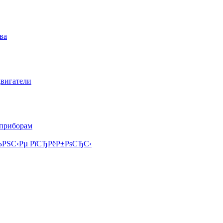
ва
двигатели
 приборам
РЅС‹Рµ РїСЂРёР±РѕСЂС‹