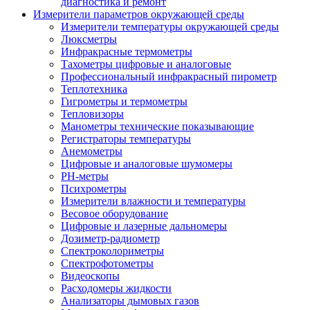
диагностика и ремонт
Измерители параметров окружающей среды
Измерители температуры окружающей среды
Люксметры
Инфракрасные термометры
Тахометры цифровые и аналоговые
Профессиональный инфракрасный пирометр
Теплотехника
Гигрометры и термометры
Тепловизоры
Манометры технические показывающие
Регистраторы температуры
Анемометры
Цифровые и аналоговые шумомеры
PH-метры
Психрометры
Измерители влажности и температуры
Весовое оборудование
Цифровые и лазерные дальномеры
Дозиметр-радиометр
Спектроколориметры
Спектрофотометры
Видеоскопы
Расходомеры жидкости
Анализаторы дымовых газов