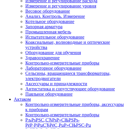
Измерение и регулирование расхода
Измерение и регулирование уровня
Весовое оборудование
Анализ. Контроль. Измерение
Котельное оборудование
Запорная арматура
Промышленная мебель
Испытательное оборудование
Коаксиальные, волноводные и оптические
устройства
Оборудование для обучения
Здравоохранение
Контрольно-измерительные приборы
Лабораторное оборудование
Сельсины, вращающиеся трансформаторы,
электродвигатели
Аксессуары и принадлежности
Антистатика и сопутствующее оборудование
Паяльное оборудование
Актаком
Контрольно-измерительные приборы, аксессуары
к приборам
Контрольно-измерительные приборы
РљРѕРЅС‚СЂРѕР»СЊРЅРѕ-
РёР·РјРµСЂРёС‚РµР»СЊРЅС‹Рµ