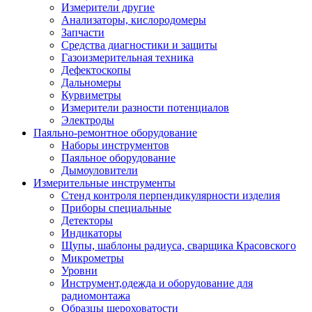
Измерители другие
Анализаторы, кислородомеры
Запчасти
Средства диагностики и защиты
Газоизмерительная техника
Дефектоскопы
Дальномеры
Курвиметры
Измерители разности потенциалов
Электроды
Паяльно-ремонтное оборудование
Наборы инструментов
Паяльное оборудование
Дымоуловители
Измерительные инструменты
Стенд контроля перпендикулярности изделия
Приборы специальные
Детекторы
Индикаторы
Щупы, шаблоны радиуса, сварщика Красовского
Микрометры
Уровни
Инструмент,одежда и оборудование для
радиомонтажа
Образцы шероховатости