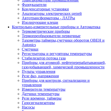
Трансформаторы промышленные
Фазоуказатели
Конденсаторные установки
Анализаторы электрических цепей
Автотрансформаторы - ЛАТРы
Изолирующие клещи
Контрольно-измерительные приборы и Автоматика
Термометрические приборы
Термопреобразователи первичные
Тахометры,таймеры,счетчики оборотов ОВЕН и
Autonics
Счетчики
Регистраторы и регуляторы температуры
Стабилизатор потока газа
Приборы для атомной, нефтеперерабатывающей,
газодобывающей, химической промышленности
Пульты управления
Реле фаз, напряжения
Приборы для контроля, сигнализации и
управления
Измерители температуры
Датчики температуры
Реле времени, таймеры
Газосигнализаторы
Насосы