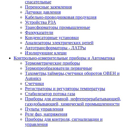
спасательные
Переносные заземления
Датчики давления
Кабельно-проводниковая продукция
Устройства РЗА
Трансформаторы промышленные
Фазоуказатели
Конденсаторные установки
Анализаторы электрических цепей
Автотрансформаторы - ЛАТРы
Изолирующие клещи
Контрольно-измерительные приборы и Автоматика
Термометрические приборы
Термопреобразователи первичные
Тахометры,таймеры,счетчики оборотов ОВЕН и
Autonics
Счетчики
Регистраторы и регуляторы температуры
Стабилизатор потока газа
Приборы для атомной, нефтеперерабатывающей,
газодобывающей, химической промышленности
Пульты управления
Реле фаз, напряжения
Приборы для контроля, сигнализации и
управления