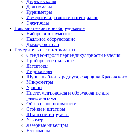
Дефектоскопы
Дальномеры
Курвиметры
Измерители разности потенциалов
Электроды
Паяльно-ремонтное оборудование
Наборы инструментов
Паяльное оборудование
Дымоуловители
Измерительные инструменты
Стенд контроля перпендикулярности изделия
Приборы специальные
Детекторы
Индикаторы
Щупы, шаблоны радиуса, сварщика Красовского
Микрометры
Уровни
Инструмент,одежда и оборудование для
радиомонтажа
Образцы шероховатости
Стойки и штативы
Штангенинструмент
Угломеры
Лазерные нивелиры
Нутромеры