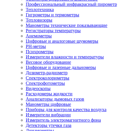
Профессиональный инфракрасный пирометр
Теплотехника
Гигрометры и термометры
Тепловизоры
Манометры технические показывающие
Регистраторы температуры
Анемометры
Цифровые и аналоговые шумомеры
PH-метры
Психрометры
Измерители влажности и температуры
Весовое оборудование
Цифровые и лазерные дальномеры
Дозиметр-радиометр
Спектроколориметры
Спектрофотометры
Видеоскопы
Расходомеры жидкости
Анализаторы дымовых газов
Манометры цифровые
Приборы для контроля качества воздуха
Измерители вибрации
Измеритель электромагнитного фона
Детекторы утечки газа
Динамометры