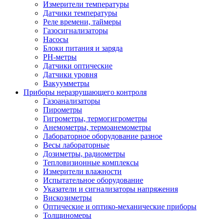
Измерители температуры
Датчики температуры
Реле времени, таймеры
Газосигнализаторы
Насосы
Блоки питания и заряда
PH-метры
Датчики оптические
Датчики уровня
Вакуумметры
Приборы неразрушающего контроля
Газоанализаторы
Пирометры
Гигрометры, термогигрометры
Анемометры, термоанемометры
Лабораторное оборудование разное
Весы лабораторные
Дозиметры, радиометры
Тепловизионные комплексы
Измерители влажности
Испытательное оборудование
Указатели и сигнализаторы напряжения
Вискозиметры
Оптические и оптико-механические приборы
Толщиномеры