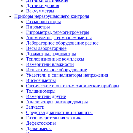
Датчики оптические
Датчики уровня
Вакуумметры
Приборы неразрушающего контроля
Газоанализаторы
Пирометры
Гигрометры, термогигрометры
Анемометры, термоанемометры
Лабораторное оборудование разное
Весы лабораторные
Дозиметры, радиометры
Тепловизионные комплексы
Измерители влажности
Испытательное оборудование
Указатели и сигнализаторы напряжения
Вискозиметры
Оптические и оптико-механические приборы
Толщиномеры
Измерители другие
Анализаторы, кислородомеры
Запчасти
Средства диагностики и защиты
Газоизмерительная техника
Дефектоскопы
Дальномеры