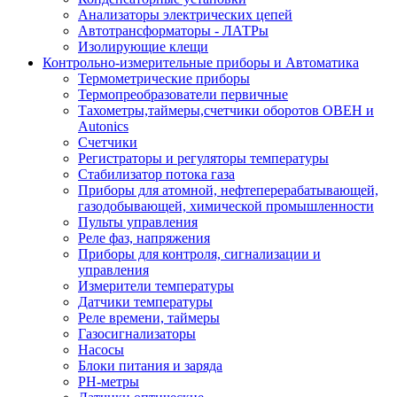
Анализаторы электрических цепей
Автотрансформаторы - ЛАТРы
Изолирующие клещи
Контрольно-измерительные приборы и Автоматика
Термометрические приборы
Термопреобразователи первичные
Тахометры,таймеры,счетчики оборотов ОВЕН и
Autonics
Счетчики
Регистраторы и регуляторы температуры
Стабилизатор потока газа
Приборы для атомной, нефтеперерабатывающей,
газодобывающей, химической промышленности
Пульты управления
Реле фаз, напряжения
Приборы для контроля, сигнализации и
управления
Измерители температуры
Датчики температуры
Реле времени, таймеры
Газосигнализаторы
Насосы
Блоки питания и заряда
PH-метры