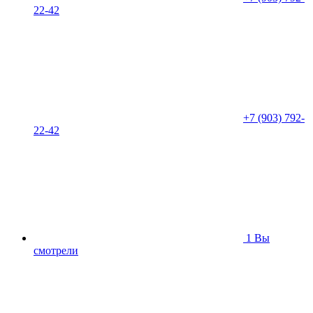
22-42
+7 (903) 792-
22-42
1
Вы
смотрели