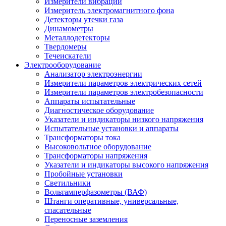
Измерители вибрации
Измеритель электромагнитного фона
Детекторы утечки газа
Динамометры
Металлодетекторы
Твердомеры
Течеискатели
Электрооборудование
Анализатор электроэнергии
Измерители параметров электрических сетей
Измерители параметров электробезопасности
Аппараты испытательные
Диагностическое оборудование
Указатели и индикаторы низкого напряжения
Испытательные установки и аппараты
Трансформаторы тока
Высоковольтное оборудование
Трансформаторы напряжения
Указатели и индикаторы высокого напряжения
Пробойные установки
Светильники
Вольтамперфазометры (ВАФ)
Штанги оперативные, универсальные,
спасательные
Переносные заземления