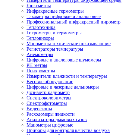
Измерители температуры окружающей среды
Люксметры
Инфракрасные термометры
Тахометры цифровые и аналоговые
Профессиональный инфракрасный пирометр
Теплотехника
Гигрометры и термометры
Тепловизоры
Манометры технические показывающие
Регистраторы температуры
Анемометры
Цифровые и аналоговые шумомеры
PH-метры
Психрометры
Измерители влажности и температуры
Весовое оборудование
Цифровые и лазерные дальномеры
Дозиметр-радиометр
Спектроколориметры
Спектрофотометры
Видеоскопы
Расходомеры жидкости
Анализаторы дымовых газов
Манометры цифровые
Приборы для контроля качества воздуха