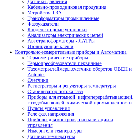
Датчики давления
Кабельно-проводниковая продукция
Устройства РЗА
Трансформаторы промышленные
Фазоуказатели
Конденсаторные установки
Анализаторы электрических цепей
Автотрансформаторы - ЛАТРы
Изолирующие клещи
Контрольно-измерительные приборы и Автоматика
Термометрические приборы
Термопреобразователи первичные
Тахометры,таймеры,счетчики оборотов ОВЕН и
Autonics
Счетчики
Регистраторы и регуляторы температуры
Стабилизатор потока газа
Приборы для атомной, нефтеперерабатывающей,
газодобывающей, химической промышленности
Пульты управления
Реле фаз, напряжения
Приборы для контроля, сигнализации и
управления
Измерители температуры
Датчики температуры