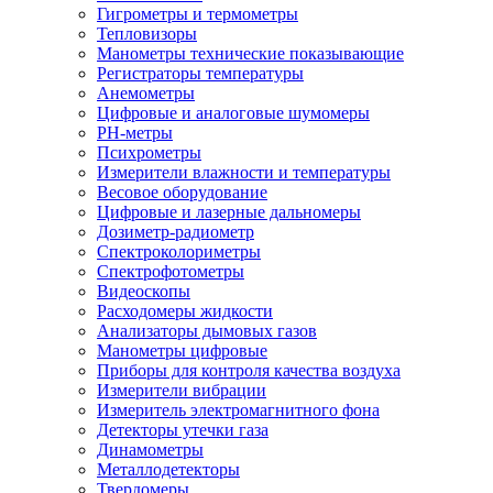
Гигрометры и термометры
Тепловизоры
Манометры технические показывающие
Регистраторы температуры
Анемометры
Цифровые и аналоговые шумомеры
PH-метры
Психрометры
Измерители влажности и температуры
Весовое оборудование
Цифровые и лазерные дальномеры
Дозиметр-радиометр
Спектроколориметры
Спектрофотометры
Видеоскопы
Расходомеры жидкости
Анализаторы дымовых газов
Манометры цифровые
Приборы для контроля качества воздуха
Измерители вибрации
Измеритель электромагнитного фона
Детекторы утечки газа
Динамометры
Металлодетекторы
Твердомеры