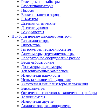
Реле времени, таймеры
Газосигнализаторы
Насосы
Блоки питания и заряда
PH-метры
Датчики оптические
Датчики уровня
Вакуумметры
Приборы неразрушающего контроля
Газоанализаторы
Пирометры
Гигрометры, термогигрометры
Анемометры, термоанемометры
Лабораторное оборудование разное
Весы лабораторные
Дозиметры, радиометры
Тепловизионные комплексы
Измерители влажности
Испытательное оборудование
Указатели и сигнализаторы напряжения
Вискозиметры
Оптические и оптико-механические приборы
Толщиномеры
Измерители другие
Анализаторы, кислородомеры