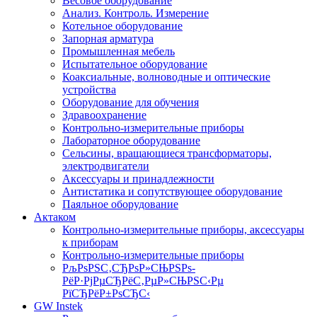
Весовое оборудование
Анализ. Контроль. Измерение
Котельное оборудование
Запорная арматура
Промышленная мебель
Испытательное оборудование
Коаксиальные, волноводные и оптические
устройства
Оборудование для обучения
Здравоохранение
Контрольно-измерительные приборы
Лабораторное оборудование
Сельсины, вращающиеся трансформаторы,
электродвигатели
Аксессуары и принадлежности
Антистатика и сопутствующее оборудование
Паяльное оборудование
Актаком
Контрольно-измерительные приборы, аксессуары
к приборам
Контрольно-измерительные приборы
РљРѕРЅС‚СЂРѕР»СЊРЅРѕ-
РёР·РјРµСЂРёС‚РµР»СЊРЅС‹Рµ
РїСЂРёР±РѕСЂС‹
GW Instek