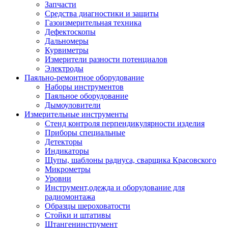
Запчасти
Средства диагностики и защиты
Газоизмерительная техника
Дефектоскопы
Дальномеры
Курвиметры
Измерители разности потенциалов
Электроды
Паяльно-ремонтное оборудование
Наборы инструментов
Паяльное оборудование
Дымоуловители
Измерительные инструменты
Стенд контроля перпендикулярности изделия
Приборы специальные
Детекторы
Индикаторы
Щупы, шаблоны радиуса, сварщика Красовского
Микрометры
Уровни
Инструмент,одежда и оборудование для
радиомонтажа
Образцы шероховатости
Стойки и штативы
Штангенинструмент