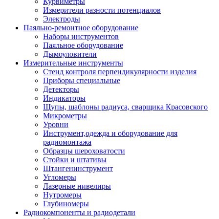
Курвиметры
Измерители разности потенциалов
Электроды
Паяльно-ремонтное оборудование
Наборы инструментов
Паяльное оборудование
Дымоуловители
Измерительные инструменты
Стенд контроля перпендикулярности изделия
Приборы специальные
Детекторы
Индикаторы
Щупы, шаблоны радиуса, сварщика Красовского
Микрометры
Уровни
Инструмент,одежда и оборудование для
радиомонтажа
Образцы шероховатости
Стойки и штативы
Штангенинструмент
Угломеры
Лазерные нивелиры
Нутромеры
Глубиномеры
Радиокомпоненты и радиодетали