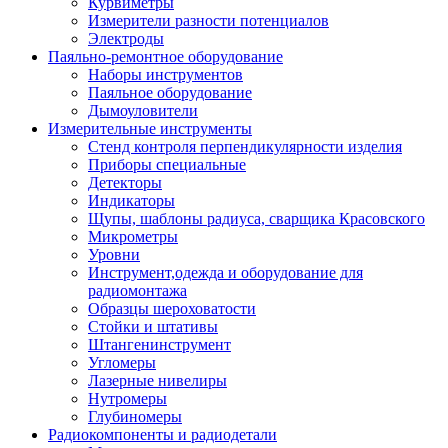
Курвиметры
Измерители разности потенциалов
Электроды
Паяльно-ремонтное оборудование
Наборы инструментов
Паяльное оборудование
Дымоуловители
Измерительные инструменты
Стенд контроля перпендикулярности изделия
Приборы специальные
Детекторы
Индикаторы
Щупы, шаблоны радиуса, сварщика Красовского
Микрометры
Уровни
Инструмент,одежда и оборудование для
радиомонтажа
Образцы шероховатости
Стойки и штативы
Штангенинструмент
Угломеры
Лазерные нивелиры
Нутромеры
Глубиномеры
Радиокомпоненты и радиодетали