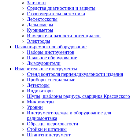
Запчасти
Средства диагностики и защиты
Газоизмерительная техника
Дефектоскопы
Дальномеры
Курвиметры
Измерители разности потенциалов
Электроды
Паяльно-ремонтное оборудование
Наборы инструментов
Паяльное оборудование
Дымоуловители
Измерительные инструменты
Стенд контроля перпендикулярности изделия
Приборы специальные
Детекторы
Индикаторы
Щупы, шаблоны радиуса, сварщика Красовского
Микрометры
Уровни
Инструмент,одежда и оборудование для
радиомонтажа
Образцы шероховатости
Стойки и штативы
Штангенинструмент