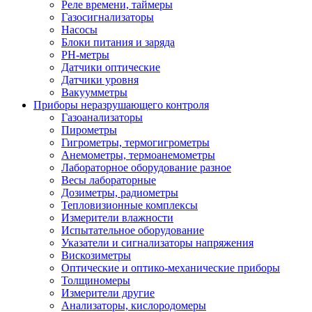
Реле времени, таймеры
Газосигнализаторы
Насосы
Блоки питания и заряда
PH-метры
Датчики оптические
Датчики уровня
Вакуумметры
Приборы неразрушающего контроля
Газоанализаторы
Пирометры
Гигрометры, термогигрометры
Анемометры, термоанемометры
Лабораторное оборудование разное
Весы лабораторные
Дозиметры, радиометры
Тепловизионные комплексы
Измерители влажности
Испытательное оборудование
Указатели и сигнализаторы напряжения
Вискозиметры
Оптические и оптико-механические приборы
Толщиномеры
Измерители другие
Анализаторы, кислородомеры