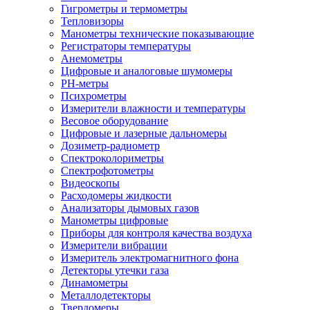
Гигрометры и термометры
Тепловизоры
Манометры технические показывающие
Регистраторы температуры
Анемометры
Цифровые и аналоговые шумомеры
PH-метры
Психрометры
Измерители влажности и температуры
Весовое оборудование
Цифровые и лазерные дальномеры
Дозиметр-радиометр
Спектроколориметры
Спектрофотометры
Видеоскопы
Расходомеры жидкости
Анализаторы дымовых газов
Манометры цифровые
Приборы для контроля качества воздуха
Измерители вибрации
Измеритель электромагнитного фона
Детекторы утечки газа
Динамометры
Металлодетекторы
Твердомеры