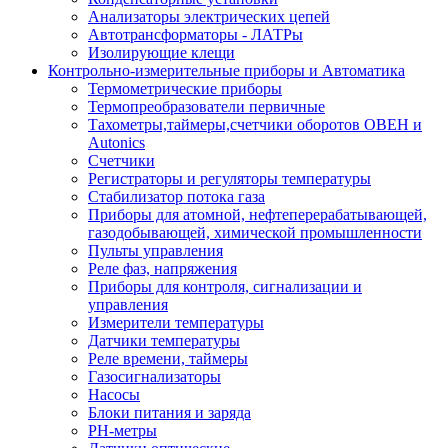
Анализаторы электрических цепей
Автотрансформаторы - ЛАТРы
Изолирующие клещи
Контрольно-измерительные приборы и Автоматика
Термометрические приборы
Термопреобразователи первичные
Тахометры,таймеры,счетчики оборотов ОВЕН и
Autonics
Счетчики
Регистраторы и регуляторы температуры
Стабилизатор потока газа
Приборы для атомной, нефтеперерабатывающей,
газодобывающей, химической промышленности
Пульты управления
Реле фаз, напряжения
Приборы для контроля, сигнализации и
управления
Измерители температуры
Датчики температуры
Реле времени, таймеры
Газосигнализаторы
Насосы
Блоки питания и заряда
PH-метры