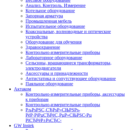
Весовое оборудование
Анализ. Контроль. Измерение
Котельное оборудование
Запорная арматура
Промышленная мебель
Испытательное оборудование
Коаксиальные, волноводные и оптические
устройства
Оборудование для обучения
Здравоохранение
Контрольно-измерительные приборы
Лабораторное оборудование
Сельсины, вращающиеся трансформаторы,
электродвигатели
Аксессуары и принадлежности
Антистатика и сопутствующее оборудование
Паяльное оборудование
Актаком
Контрольно-измерительные приборы, аксессуары
к приборам
Контрольно-измерительные приборы
РљРѕРЅС‚СЂРѕР»СЊРЅРѕ-
РёР·РјРµСЂРёС‚РµР»СЊРЅС‹Рµ
РїСЂРёР±РѕСЂС‹
GW Instek