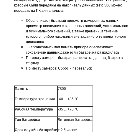
которые были переданы на накопитель данных testo 580 можно
передать на ПК для анализа.
Обеспечивает быстрый просмотр измеренных данных,
просмотр последних сохраненных значений, максимального
и минимального значений, а также времени, в течение
которого прибор находился вне заданного температурного
диапазона
Энергонезависимая память прибора обеспечивает
сохранение данных даже если батарейка разрядилась
По месту замеров: быстрая распечатка данных, 6 строк в
секунду
По месту замеров: Сброс и перезапуск
Память
7800
Температура хранения
-40 ... +85 °C
Рабочая температура
-35 ... +70 °C
Тип батарейки
Литиевая батарейка
Срок службы батарейки
> 2.5 часов*