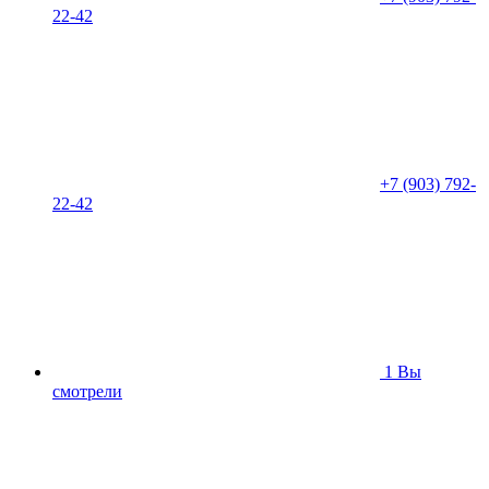
22-42
+7 (903) 792-
22-42
1
Вы
смотрели