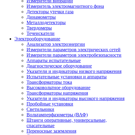
Измерители вибрации
Измеритель электромагнитного фона
Детекторы утечки газа
Динамометры
Металлодетекторы
Твердомеры
Течеискатели
Электрооборудование
Анализатор электроэнергии
Измерители параметров электрических сетей
Измерители параметров электробезопасности
Аппараты испытательные
Диагностическое оборудование
Указатели и индикаторы низкого напряжения
Испытательные установки и аппараты
Трансформаторы тока
Высоковольтное оборудование
Трансформаторы напряжения
Указатели и индикаторы высокого напряжения
Пробойные установки
Светильники
Вольтамперфазометры (ВАФ)
Штанги оперативные, универсальные,
спасательные
Переносные заземления