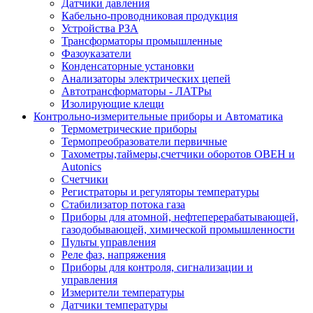
Датчики давления
Кабельно-проводниковая продукция
Устройства РЗА
Трансформаторы промышленные
Фазоуказатели
Конденсаторные установки
Анализаторы электрических цепей
Автотрансформаторы - ЛАТРы
Изолирующие клещи
Контрольно-измерительные приборы и Автоматика
Термометрические приборы
Термопреобразователи первичные
Тахометры,таймеры,счетчики оборотов ОВЕН и
Autonics
Счетчики
Регистраторы и регуляторы температуры
Стабилизатор потока газа
Приборы для атомной, нефтеперерабатывающей,
газодобывающей, химической промышленности
Пульты управления
Реле фаз, напряжения
Приборы для контроля, сигнализации и
управления
Измерители температуры
Датчики температуры