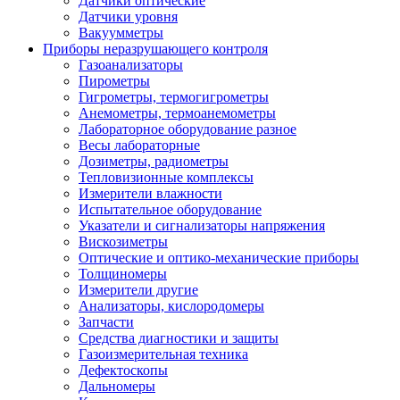
Датчики оптические
Датчики уровня
Вакуумметры
Приборы неразрушающего контроля
Газоанализаторы
Пирометры
Гигрометры, термогигрометры
Анемометры, термоанемометры
Лабораторное оборудование разное
Весы лабораторные
Дозиметры, радиометры
Тепловизионные комплексы
Измерители влажности
Испытательное оборудование
Указатели и сигнализаторы напряжения
Вискозиметры
Оптические и оптико-механические приборы
Толщиномеры
Измерители другие
Анализаторы, кислородомеры
Запчасти
Средства диагностики и защиты
Газоизмерительная техника
Дефектоскопы
Дальномеры