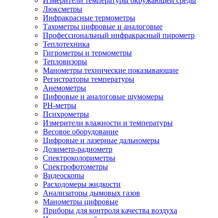
Измерители температуры окружающей среды
Люксметры
Инфракрасные термометры
Тахометры цифровые и аналоговые
Профессиональный инфракрасный пирометр
Теплотехника
Гигрометры и термометры
Тепловизоры
Манометры технические показывающие
Регистраторы температуры
Анемометры
Цифровые и аналоговые шумомеры
PH-метры
Психрометры
Измерители влажности и температуры
Весовое оборудование
Цифровые и лазерные дальномеры
Дозиметр-радиометр
Спектроколориметры
Спектрофотометры
Видеоскопы
Расходомеры жидкости
Анализаторы дымовых газов
Манометры цифровые
Приборы для контроля качества воздуха