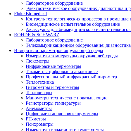
Лабораторное оборудование
Электротехническое оборудование: диагностика и 
Fluke Biomedical
Контроль технологических процессов в промышлен
Биомедицинское испытательное оборудование
Аксессуары для биомедицинского испытательного 
ROHDE & SCHWARZ
Лабораторное оборудование
Телекоммуникационное оборудование: диагностика
Измерители параметров окружающей среды
Измерители температуры окружающей среды
Люксметры
Инфракрасные термометры
Тахометры цифровые и аналоговые
Профессиональный инфракрасный пирометр
Теплотехника
Гигрометры и термометры
Тепловизоры
Манометры технические показывающие
Регистраторы температуры
Анемометры
Цифровые и аналоговые шумомеры
PH-метры
Психрометры
Измерители влажности и температуры