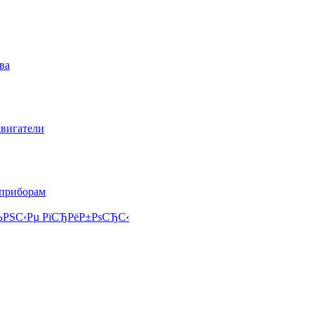
ва
двигатели
 приборам
РЅС‹Рµ РїСЂРёР±РѕСЂС‹