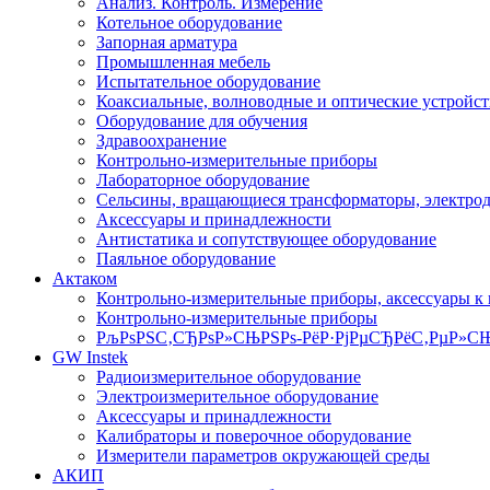
Анализ. Контроль. Измерение
Котельное оборудование
Запорная арматура
Промышленная мебель
Испытательное оборудование
Коаксиальные, волноводные и оптические устройст
Оборудование для обучения
Здравоохранение
Контрольно-измерительные приборы
Лабораторное оборудование
Сельсины, вращающиеся трансформаторы, электро
Аксессуары и принадлежности
Антистатика и сопутствующее оборудование
Паяльное оборудование
Актаком
Контрольно-измерительные приборы, аксессуары к
Контрольно-измерительные приборы
РљРѕРЅС‚СЂРѕР»СЊРЅРѕ-РёР·РјРµСЂРёС‚РµР»СЊ
GW Instek
Радиоизмерительное оборудование
Электроизмерительное оборудование
Аксессуары и принадлежности
Калибраторы и поверочное оборудование
Измерители параметров окружающей среды
АКИП