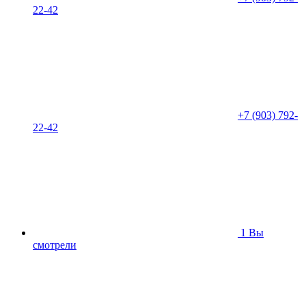
22-42
+7 (903) 792-
22-42
1
Вы
смотрели