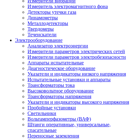
Измерители вибрации
Измеритель электромагнитного фона
Детекторы утечки газа
Динамометры
Металлодетекторы
Твердомеры
Течеискатели
Электрооборудование
Анализатор электроэнергии
Измерители параметров электрических сетей
Измерители параметров электробезопасности
Аппараты испытательные
Диагностическое оборудование
Указатели и индикаторы низкого напряжения
Испытательные установки и аппараты
Трансформаторы тока
Высоковольтное оборудование
Трансформаторы напряжения
Указатели и индикаторы высокого напряжения
Пробойные установки
Светильники
Вольтамперфазометры (ВАФ)
Штанги оперативные, универсальные,
спасательные
Переносные заземления