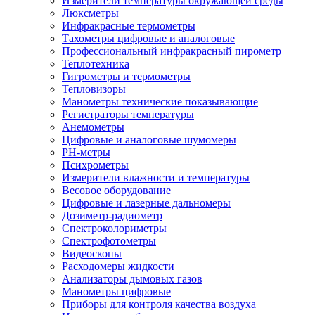
Измерители температуры окружающей среды
Люксметры
Инфракрасные термометры
Тахометры цифровые и аналоговые
Профессиональный инфракрасный пирометр
Теплотехника
Гигрометры и термометры
Тепловизоры
Манометры технические показывающие
Регистраторы температуры
Анемометры
Цифровые и аналоговые шумомеры
PH-метры
Психрометры
Измерители влажности и температуры
Весовое оборудование
Цифровые и лазерные дальномеры
Дозиметр-радиометр
Спектроколориметры
Спектрофотометры
Видеоскопы
Расходомеры жидкости
Анализаторы дымовых газов
Манометры цифровые
Приборы для контроля качества воздуха