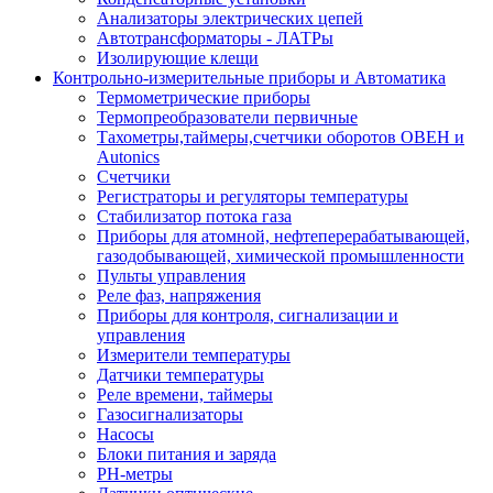
Анализаторы электрических цепей
Автотрансформаторы - ЛАТРы
Изолирующие клещи
Контрольно-измерительные приборы и Автоматика
Термометрические приборы
Термопреобразователи первичные
Тахометры,таймеры,счетчики оборотов ОВЕН и
Autonics
Счетчики
Регистраторы и регуляторы температуры
Стабилизатор потока газа
Приборы для атомной, нефтеперерабатывающей,
газодобывающей, химической промышленности
Пульты управления
Реле фаз, напряжения
Приборы для контроля, сигнализации и
управления
Измерители температуры
Датчики температуры
Реле времени, таймеры
Газосигнализаторы
Насосы
Блоки питания и заряда
PH-метры