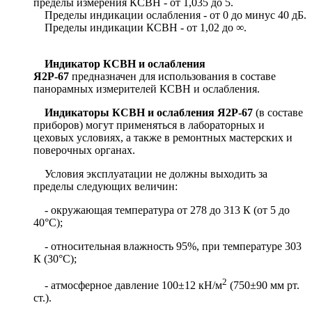
пределы измерения КСВН - от 1,035 до 5.
Пределы индикации ослабления - от 0 до минус 40 дБ.
Пределы индикации КСВН - от 1,02 до ∞.
Индикатор КСВН и ослабления
Я2Р-67
предназначен для использования в составе
панорамных измерителей КСВН и ослабления.
Индикаторы КСВН и ослабления Я2Р-67
(в составе
приборов) могут применяться в лабораторных и
цеховых условиях, а также в ремонтных мастерских и
поверочных органах.
Условия эксплуатации не должны выходить за
пределы следующих величин:
- окружающая температура от 278 до 313 К (от 5 до
40°С);
- относительная влажность 95%, при температуре 303
К (30°С);
2
- атмосферное давление 100±12 кН/м
(750±90 мм рт.
ст.).