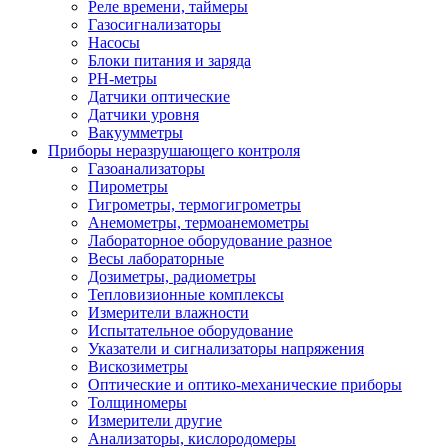
Реле времени, таймеры
Газосигнализаторы
Насосы
Блоки питания и заряда
PH-метры
Датчики оптические
Датчики уровня
Вакуумметры
Приборы неразрушающего контроля
Газоанализаторы
Пирометры
Гигрометры, термогигрометры
Анемометры, термоанемометры
Лабораторное оборудование разное
Весы лабораторные
Дозиметры, радиометры
Тепловизионные комплексы
Измерители влажности
Испытательное оборудование
Указатели и сигнализаторы напряжения
Вискозиметры
Оптические и оптико-механические приборы
Толщиномеры
Измерители другие
Анализаторы, кислородомеры