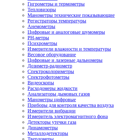
Гигрометры и термометры
Тепловизоры
Манометры технические показывающие
Регистраторы температуры
Анемометры
Цифровые и аналоговые шумомеры
PH-метры
Психрометры
Измерители влажности и температуры
Весовое оборудование
Цифровые и лазерные дальномеры
Дозиметр-радиометр
Спектроколориметры
Спектрофотометры
Видеоскопы
Расходомеры жидкости
Анализаторы дымовых газов
Манометры цифровые
Приборы для контроля качества воздуха
Измерители вибрации
Измеритель электромагнитного фона
Детекторы утечки газа
Динамометры
Металлодетекторы
Твердомеры