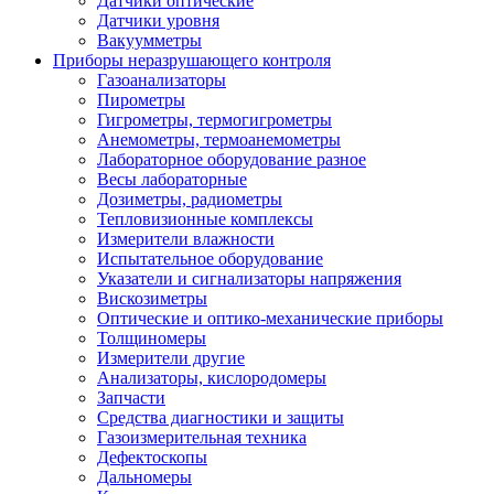
Датчики оптические
Датчики уровня
Вакуумметры
Приборы неразрушающего контроля
Газоанализаторы
Пирометры
Гигрометры, термогигрометры
Анемометры, термоанемометры
Лабораторное оборудование разное
Весы лабораторные
Дозиметры, радиометры
Тепловизионные комплексы
Измерители влажности
Испытательное оборудование
Указатели и сигнализаторы напряжения
Вискозиметры
Оптические и оптико-механические приборы
Толщиномеры
Измерители другие
Анализаторы, кислородомеры
Запчасти
Средства диагностики и защиты
Газоизмерительная техника
Дефектоскопы
Дальномеры