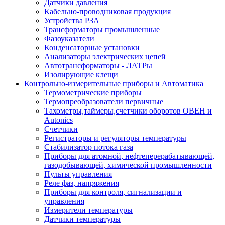
Датчики давления
Кабельно-проводниковая продукция
Устройства РЗА
Трансформаторы промышленные
Фазоуказатели
Конденсаторные установки
Анализаторы электрических цепей
Автотрансформаторы - ЛАТРы
Изолирующие клещи
Контрольно-измерительные приборы и Автоматика
Термометрические приборы
Термопреобразователи первичные
Тахометры,таймеры,счетчики оборотов ОВЕН и
Autonics
Счетчики
Регистраторы и регуляторы температуры
Стабилизатор потока газа
Приборы для атомной, нефтеперерабатывающей,
газодобывающей, химической промышленности
Пульты управления
Реле фаз, напряжения
Приборы для контроля, сигнализации и
управления
Измерители температуры
Датчики температуры