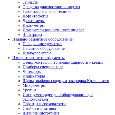
Запчасти
Средства диагностики и защиты
Газоизмерительная техника
Дефектоскопы
Дальномеры
Курвиметры
Измерители разности потенциалов
Электроды
Паяльно-ремонтное оборудование
Наборы инструментов
Паяльное оборудование
Дымоуловители
Измерительные инструменты
Стенд контроля перпендикулярности изделия
Приборы специальные
Детекторы
Индикаторы
Щупы, шаблоны радиуса, сварщика Красовского
Микрометры
Уровни
Инструмент,одежда и оборудование для
радиомонтажа
Образцы шероховатости
Стойки и штативы
Штангенинструмент