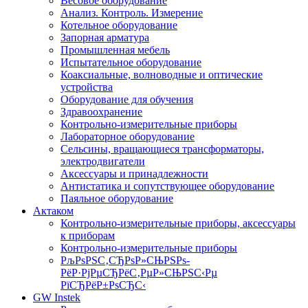
Весовое оборудование
Анализ. Контроль. Измерение
Котельное оборудование
Запорная арматура
Промышленная мебель
Испытательное оборудование
Коаксиальные, волноводные и оптические
устройства
Оборудование для обучения
Здравоохранение
Контрольно-измерительные приборы
Лабораторное оборудование
Сельсины, вращающиеся трансформаторы,
электродвигатели
Аксессуары и принадлежности
Антистатика и сопутствующее оборудование
Паяльное оборудование
Актаком
Контрольно-измерительные приборы, аксессуары
к приборам
Контрольно-измерительные приборы
РљРѕРЅС‚СЂРѕР»СЊРЅРѕ-
РёР·РјРµСЂРёС‚РµР»СЊРЅС‹Рµ
РїСЂРёР±РѕСЂС‹
GW Instek