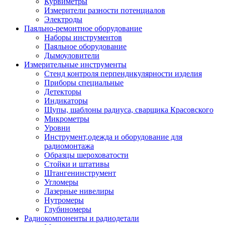
Курвиметры
Измерители разности потенциалов
Электроды
Паяльно-ремонтное оборудование
Наборы инструментов
Паяльное оборудование
Дымоуловители
Измерительные инструменты
Стенд контроля перпендикулярности изделия
Приборы специальные
Детекторы
Индикаторы
Щупы, шаблоны радиуса, сварщика Красовского
Микрометры
Уровни
Инструмент,одежда и оборудование для
радиомонтажа
Образцы шероховатости
Стойки и штативы
Штангенинструмент
Угломеры
Лазерные нивелиры
Нутромеры
Глубиномеры
Радиокомпоненты и радиодетали