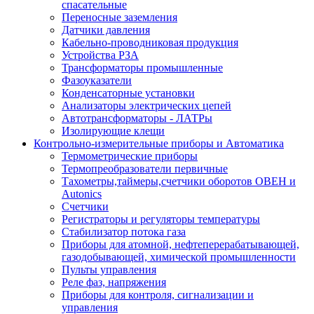
спасательные
Переносные заземления
Датчики давления
Кабельно-проводниковая продукция
Устройства РЗА
Трансформаторы промышленные
Фазоуказатели
Конденсаторные установки
Анализаторы электрических цепей
Автотрансформаторы - ЛАТРы
Изолирующие клещи
Контрольно-измерительные приборы и Автоматика
Термометрические приборы
Термопреобразователи первичные
Тахометры,таймеры,счетчики оборотов ОВЕН и
Autonics
Счетчики
Регистраторы и регуляторы температуры
Стабилизатор потока газа
Приборы для атомной, нефтеперерабатывающей,
газодобывающей, химической промышленности
Пульты управления
Реле фаз, напряжения
Приборы для контроля, сигнализации и
управления