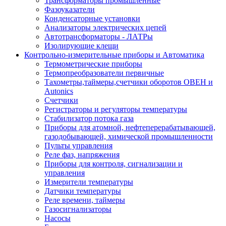
Трансформаторы промышленные
Фазоуказатели
Конденсаторные установки
Анализаторы электрических цепей
Автотрансформаторы - ЛАТРы
Изолирующие клещи
Контрольно-измерительные приборы и Автоматика
Термометрические приборы
Термопреобразователи первичные
Тахометры,таймеры,счетчики оборотов ОВЕН и
Autonics
Счетчики
Регистраторы и регуляторы температуры
Стабилизатор потока газа
Приборы для атомной, нефтеперерабатывающей,
газодобывающей, химической промышленности
Пульты управления
Реле фаз, напряжения
Приборы для контроля, сигнализации и
управления
Измерители температуры
Датчики температуры
Реле времени, таймеры
Газосигнализаторы
Насосы