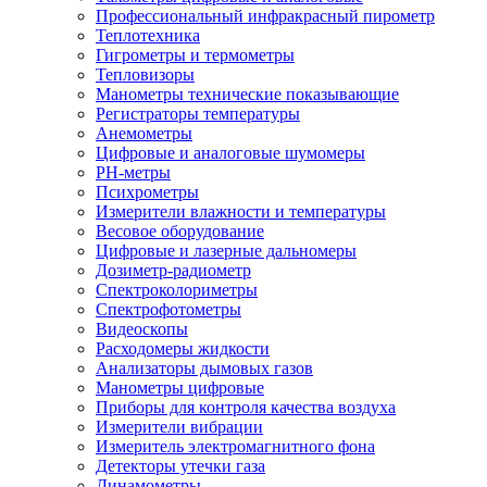
Профессиональный инфракрасный пирометр
Теплотехника
Гигрометры и термометры
Тепловизоры
Манометры технические показывающие
Регистраторы температуры
Анемометры
Цифровые и аналоговые шумомеры
PH-метры
Психрометры
Измерители влажности и температуры
Весовое оборудование
Цифровые и лазерные дальномеры
Дозиметр-радиометр
Спектроколориметры
Спектрофотометры
Видеоскопы
Расходомеры жидкости
Анализаторы дымовых газов
Манометры цифровые
Приборы для контроля качества воздуха
Измерители вибрации
Измеритель электромагнитного фона
Детекторы утечки газа
Динамометры