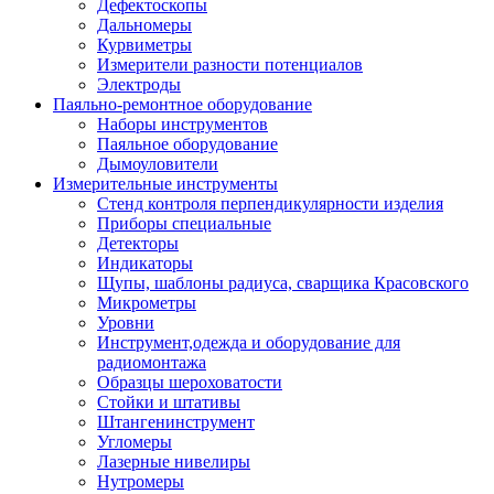
Дефектоскопы
Дальномеры
Курвиметры
Измерители разности потенциалов
Электроды
Паяльно-ремонтное оборудование
Наборы инструментов
Паяльное оборудование
Дымоуловители
Измерительные инструменты
Стенд контроля перпендикулярности изделия
Приборы специальные
Детекторы
Индикаторы
Щупы, шаблоны радиуса, сварщика Красовского
Микрометры
Уровни
Инструмент,одежда и оборудование для
радиомонтажа
Образцы шероховатости
Стойки и штативы
Штангенинструмент
Угломеры
Лазерные нивелиры
Нутромеры