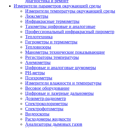
диагностика и ремонт
Измерители параметров окружающей среды
Измерители температуры окружающей среды
Люксметры
Инфракрасные термометры
Тахометры цифровые и аналоговые
Профессиональный инфракрасный пирометр
Теплотехника
Гигрометры и термометры
Тепловизоры
Манометры технические показывающие
Регистраторы температуры
Анемометры
Цифровые и аналоговые шумомеры
PH-метры
Психрометры
Измерители влажности и температуры
Весовое оборудование
Цифровые и лазерные дальномеры
Дозиметр-радиометр
Спектроколориметры
Спектрофотометры
Видеоскопы
Расходомеры жидкости
Анализаторы дымовых газов