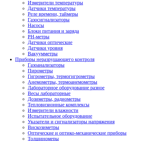
Измерители температуры
Датчики температуры
Реле времени, таймеры
Газосигнализаторы
Насосы
Блоки питания и заряда
PH-метры
Датчики оптические
Датчики уровня
Вакуумметры
Приборы неразрушающего контроля
Газоанализаторы
Пирометры
Гигрометры, термогигрометры
Анемометры, термоанемометры
Лабораторное оборудование разное
Весы лабораторные
Дозиметры, радиометры
Тепловизионные комплексы
Измерители влажности
Испытательное оборудование
Указатели и сигнализаторы напряжения
Вискозиметры
Оптические и оптико-механические приборы
Толщиномеры