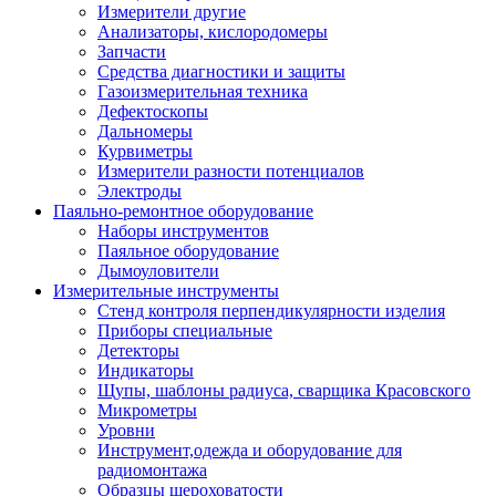
Измерители другие
Анализаторы, кислородомеры
Запчасти
Средства диагностики и защиты
Газоизмерительная техника
Дефектоскопы
Дальномеры
Курвиметры
Измерители разности потенциалов
Электроды
Паяльно-ремонтное оборудование
Наборы инструментов
Паяльное оборудование
Дымоуловители
Измерительные инструменты
Стенд контроля перпендикулярности изделия
Приборы специальные
Детекторы
Индикаторы
Щупы, шаблоны радиуса, сварщика Красовского
Микрометры
Уровни
Инструмент,одежда и оборудование для
радиомонтажа
Образцы шероховатости