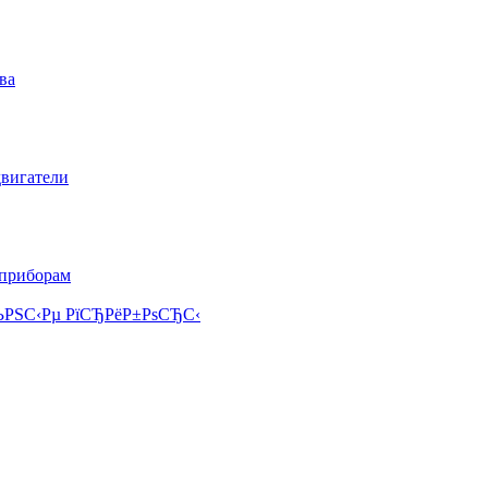
ва
двигатели
 приборам
РЅС‹Рµ РїСЂРёР±РѕСЂС‹