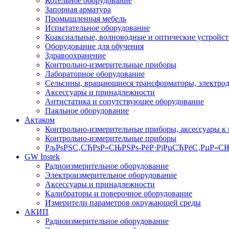
Котельное оборудование
Запорная арматура
Промышленная мебель
Испытательное оборудование
Коаксиальные, волноводные и оптические устройст
Оборудование для обучения
Здравоохранение
Контрольно-измерительные приборы
Лабораторное оборудование
Сельсины, вращающиеся трансформаторы, электро
Аксессуары и принадлежности
Антистатика и сопутствующее оборудование
Паяльное оборудование
Актаком
Контрольно-измерительные приборы, аксессуары к
Контрольно-измерительные приборы
РљРѕРЅС‚СЂРѕР»СЊРЅРѕ-РёР·РјРµСЂРёС‚РµР»СЊ
GW Instek
Радиоизмерительное оборудование
Электроизмерительное оборудование
Аксессуары и принадлежности
Калибраторы и поверочное оборудование
Измерители параметров окружающей среды
АКИП
Радиоизмерительное оборудование