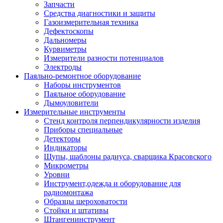
Запчасти
Средства диагностики и защиты
Газоизмерительная техника
Дефектоскопы
Дальномеры
Курвиметры
Измерители разности потенциалов
Электроды
Паяльно-ремонтное оборудование
Наборы инструментов
Паяльное оборудование
Дымоуловители
Измерительные инструменты
Стенд контроля перпендикулярности изделия
Приборы специальные
Детекторы
Индикаторы
Щупы, шаблоны радиуса, сварщика Красовского
Микрометры
Уровни
Инструмент,одежда и оборудование для
радиомонтажа
Образцы шероховатости
Стойки и штативы
Штангенинструмент