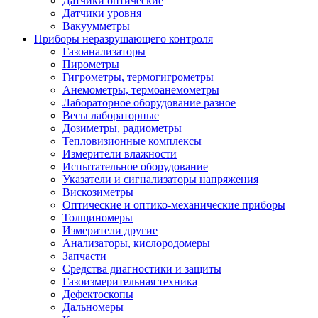
Датчики оптические
Датчики уровня
Вакуумметры
Приборы неразрушающего контроля
Газоанализаторы
Пирометры
Гигрометры, термогигрометры
Анемометры, термоанемометры
Лабораторное оборудование разное
Весы лабораторные
Дозиметры, радиометры
Тепловизионные комплексы
Измерители влажности
Испытательное оборудование
Указатели и сигнализаторы напряжения
Вискозиметры
Оптические и оптико-механические приборы
Толщиномеры
Измерители другие
Анализаторы, кислородомеры
Запчасти
Средства диагностики и защиты
Газоизмерительная техника
Дефектоскопы
Дальномеры