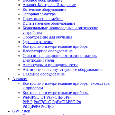
Весовое оборудование
Анализ. Контроль. Измерение
Котельное оборудование
Запорная арматура
Промышленная мебель
Испытательное оборудование
Коаксиальные, волноводные и оптические
устройства
Оборудование для обучения
Здравоохранение
Контрольно-измерительные приборы
Лабораторное оборудование
Сельсины, вращающиеся трансформаторы,
электродвигатели
Аксессуары и принадлежности
Антистатика и сопутствующее оборудование
Паяльное оборудование
Актаком
Контрольно-измерительные приборы, аксессуары
к приборам
Контрольно-измерительные приборы
РљРѕРЅС‚СЂРѕР»СЊРЅРѕ-
РёР·РјРµСЂРёС‚РµР»СЊРЅС‹Рµ
РїСЂРёР±РѕСЂС‹
GW Instek