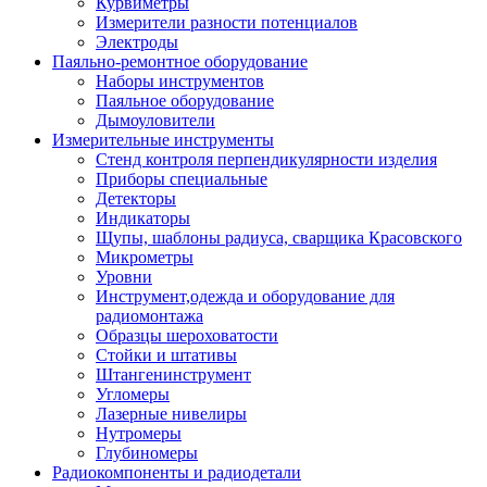
Курвиметры
Измерители разности потенциалов
Электроды
Паяльно-ремонтное оборудование
Наборы инструментов
Паяльное оборудование
Дымоуловители
Измерительные инструменты
Стенд контроля перпендикулярности изделия
Приборы специальные
Детекторы
Индикаторы
Щупы, шаблоны радиуса, сварщика Красовского
Микрометры
Уровни
Инструмент,одежда и оборудование для
радиомонтажа
Образцы шероховатости
Стойки и штативы
Штангенинструмент
Угломеры
Лазерные нивелиры
Нутромеры
Глубиномеры
Радиокомпоненты и радиодетали