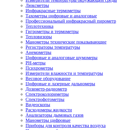
Измерители температуры окружающей среды
Люксметры
Инфракрасные термометры
Тахометры цифровые и аналоговые
Профессиональный инфракрасный пирометр
Теплотехника
Гигрометры и термометры
Тепловизоры
Манометры технические показывающие
Регистраторы температуры
Анемометры
Цифровые и аналоговые шумомеры
PH-метры
Психрометры
Измерители влажности и температуры
Весовое оборудование
Цифровые и лазерные дальномеры
Дозиметр-радиометр
Спектроколориметры
Спектрофотометры
Видеоскопы
Расходомеры жидкости
Анализаторы дымовых газов
Манометры цифровые
Приборы для контроля качества воздуха