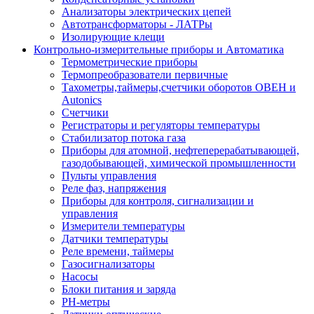
Анализаторы электрических цепей
Автотрансформаторы - ЛАТРы
Изолирующие клещи
Контрольно-измерительные приборы и Автоматика
Термометрические приборы
Термопреобразователи первичные
Тахометры,таймеры,счетчики оборотов ОВЕН и
Autonics
Счетчики
Регистраторы и регуляторы температуры
Стабилизатор потока газа
Приборы для атомной, нефтеперерабатывающей,
газодобывающей, химической промышленности
Пульты управления
Реле фаз, напряжения
Приборы для контроля, сигнализации и
управления
Измерители температуры
Датчики температуры
Реле времени, таймеры
Газосигнализаторы
Насосы
Блоки питания и заряда
PH-метры