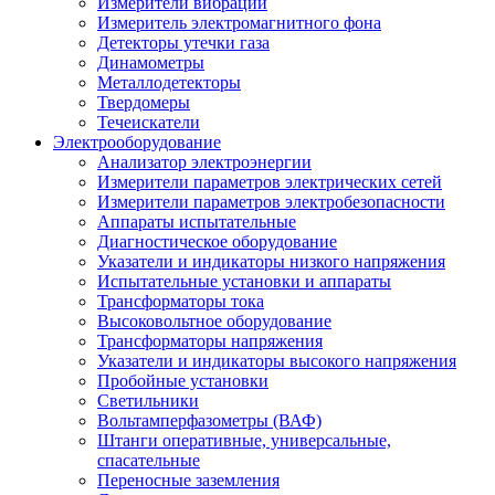
Измерители вибрации
Измеритель электромагнитного фона
Детекторы утечки газа
Динамометры
Металлодетекторы
Твердомеры
Течеискатели
Электрооборудование
Анализатор электроэнергии
Измерители параметров электрических сетей
Измерители параметров электробезопасности
Аппараты испытательные
Диагностическое оборудование
Указатели и индикаторы низкого напряжения
Испытательные установки и аппараты
Трансформаторы тока
Высоковольтное оборудование
Трансформаторы напряжения
Указатели и индикаторы высокого напряжения
Пробойные установки
Светильники
Вольтамперфазометры (ВАФ)
Штанги оперативные, универсальные,
спасательные
Переносные заземления