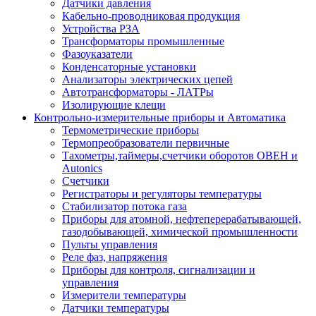
Датчики давления
Кабельно-проводниковая продукция
Устройства РЗА
Трансформаторы промышленные
Фазоуказатели
Конденсаторные установки
Анализаторы электрических цепей
Автотрансформаторы - ЛАТРы
Изолирующие клещи
Контрольно-измерительные приборы и Автоматика
Термометрические приборы
Термопреобразователи первичные
Тахометры,таймеры,счетчики оборотов ОВЕН и
Autonics
Счетчики
Регистраторы и регуляторы температуры
Стабилизатор потока газа
Приборы для атомной, нефтеперерабатывающей,
газодобывающей, химической промышленности
Пульты управления
Реле фаз, напряжения
Приборы для контроля, сигнализации и
управления
Измерители температуры
Датчики температуры