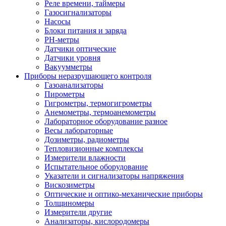
Реле времени, таймеры
Газосигнализаторы
Насосы
Блоки питания и заряда
PH-метры
Датчики оптические
Датчики уровня
Вакуумметры
Приборы неразрушающего контроля
Газоанализаторы
Пирометры
Гигрометры, термогигрометры
Анемометры, термоанемометры
Лабораторное оборудование разное
Весы лабораторные
Дозиметры, радиометры
Тепловизионные комплексы
Измерители влажности
Испытательное оборудование
Указатели и сигнализаторы напряжения
Вискозиметры
Оптические и оптико-механические приборы
Толщиномеры
Измерители другие
Анализаторы, кислородомеры