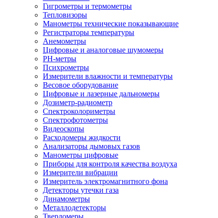
Гигрометры и термометры
Тепловизоры
Манометры технические показывающие
Регистраторы температуры
Анемометры
Цифровые и аналоговые шумомеры
PH-метры
Психрометры
Измерители влажности и температуры
Весовое оборудование
Цифровые и лазерные дальномеры
Дозиметр-радиометр
Спектроколориметры
Спектрофотометры
Видеоскопы
Расходомеры жидкости
Анализаторы дымовых газов
Манометры цифровые
Приборы для контроля качества воздуха
Измерители вибрации
Измеритель электромагнитного фона
Детекторы утечки газа
Динамометры
Металлодетекторы
Твердомеры