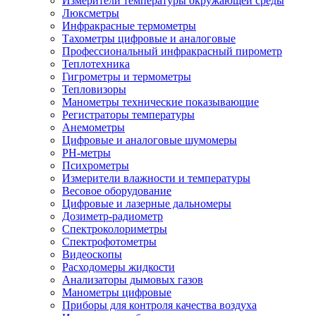
Измерители температуры окружающей среды
Люксметры
Инфракрасные термометры
Тахометры цифровые и аналоговые
Профессиональный инфракрасный пирометр
Теплотехника
Гигрометры и термометры
Тепловизоры
Манометры технические показывающие
Регистраторы температуры
Анемометры
Цифровые и аналоговые шумомеры
PH-метры
Психрометры
Измерители влажности и температуры
Весовое оборудование
Цифровые и лазерные дальномеры
Дозиметр-радиометр
Спектроколориметры
Спектрофотометры
Видеоскопы
Расходомеры жидкости
Анализаторы дымовых газов
Манометры цифровые
Приборы для контроля качества воздуха