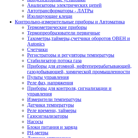
Анализаторы электрических цепей
Автотрансформаторы - ЛАТРы
Изолирующие клещи
Контрольно-измерительные приборы и Автоматика
Термометрические приборы
Термопреобразователи первичные
Тахометры,таймеры,счетчики оборотов ОВЕН и
Autonics
Счетчики
Регистраторы и регуляторы температуры
Стабилизатор потока газа
Приборы для атомной, нефтеперерабатывающей,
газодобывающей, химической промышленности
Пульты управления
Реле фаз, напряжения
Приборы для контроля, сигнализации и
управления
Измерители температуры
Датчики температуры
Реле времени, таймеры
Газосигнализаторы
Насосы
Блоки питания и заряда
PH-метры