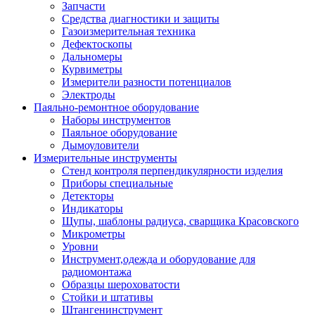
Запчасти
Средства диагностики и защиты
Газоизмерительная техника
Дефектоскопы
Дальномеры
Курвиметры
Измерители разности потенциалов
Электроды
Паяльно-ремонтное оборудование
Наборы инструментов
Паяльное оборудование
Дымоуловители
Измерительные инструменты
Стенд контроля перпендикулярности изделия
Приборы специальные
Детекторы
Индикаторы
Щупы, шаблоны радиуса, сварщика Красовского
Микрометры
Уровни
Инструмент,одежда и оборудование для
радиомонтажа
Образцы шероховатости
Стойки и штативы
Штангенинструмент