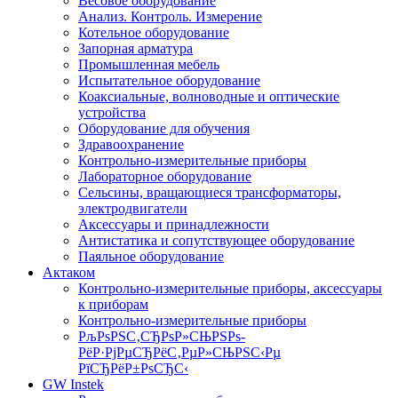
Весовое оборудование
Анализ. Контроль. Измерение
Котельное оборудование
Запорная арматура
Промышленная мебель
Испытательное оборудование
Коаксиальные, волноводные и оптические
устройства
Оборудование для обучения
Здравоохранение
Контрольно-измерительные приборы
Лабораторное оборудование
Сельсины, вращающиеся трансформаторы,
электродвигатели
Аксессуары и принадлежности
Антистатика и сопутствующее оборудование
Паяльное оборудование
Актаком
Контрольно-измерительные приборы, аксессуары
к приборам
Контрольно-измерительные приборы
РљРѕРЅС‚СЂРѕР»СЊРЅРѕ-
РёР·РјРµСЂРёС‚РµР»СЊРЅС‹Рµ
РїСЂРёР±РѕСЂС‹
GW Instek