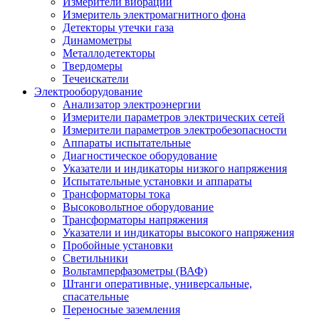
Измерители вибрации
Измеритель электромагнитного фона
Детекторы утечки газа
Динамометры
Металлодетекторы
Твердомеры
Течеискатели
Электрооборудование
Анализатор электроэнергии
Измерители параметров электрических сетей
Измерители параметров электробезопасности
Аппараты испытательные
Диагностическое оборудование
Указатели и индикаторы низкого напряжения
Испытательные установки и аппараты
Трансформаторы тока
Высоковольтное оборудование
Трансформаторы напряжения
Указатели и индикаторы высокого напряжения
Пробойные установки
Светильники
Вольтамперфазометры (ВАФ)
Штанги оперативные, универсальные,
спасательные
Переносные заземления