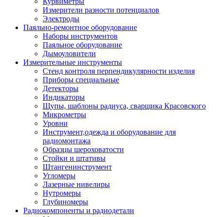
Курвиметры
Измерители разности потенциалов
Электроды
Паяльно-ремонтное оборудование
Наборы инструментов
Паяльное оборудование
Дымоуловители
Измерительные инструменты
Стенд контроля перпендикулярности изделия
Приборы специальные
Детекторы
Индикаторы
Щупы, шаблоны радиуса, сварщика Красовского
Микрометры
Уровни
Инструмент,одежда и оборудование для
радиомонтажа
Образцы шероховатости
Стойки и штативы
Штангенинструмент
Угломеры
Лазерные нивелиры
Нутромеры
Глубиномеры
Радиокомпоненты и радиодетали