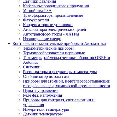
Датчики давления
Кабельно-проводниковая продукция
Устройства РЗА
Трансформаторы промышленные
Фазоуказатели
Конденсаторные установки
Анализаторы электрических цепей
Автотрансформаторы - ЛАТРы
Изолирующие клещи
Контрольно-измерительные приборы и Автоматика
Термометрические приборы
Термопреобразователи первичные
Тахометры,таймеры,счетчики оборотов ОВЕН и
Autonics
Счетчики
Регистраторы и регуляторы температуры
Стабилизатор потока газа
Приборы для атомной, нефтеперерабатывающей,
газодобывающей, химической промышленности
Пульты управления
Реле фаз, напряжения
Приборы для контроля, сигнализации и
управления
Измерители температуры
Датчики температуры