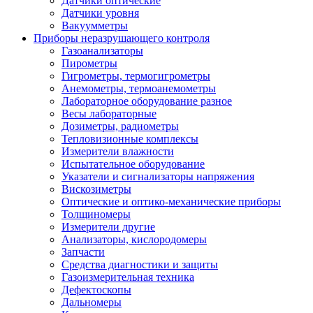
Датчики оптические
Датчики уровня
Вакуумметры
Приборы неразрушающего контроля
Газоанализаторы
Пирометры
Гигрометры, термогигрометры
Анемометры, термоанемометры
Лабораторное оборудование разное
Весы лабораторные
Дозиметры, радиометры
Тепловизионные комплексы
Измерители влажности
Испытательное оборудование
Указатели и сигнализаторы напряжения
Вискозиметры
Оптические и оптико-механические приборы
Толщиномеры
Измерители другие
Анализаторы, кислородомеры
Запчасти
Средства диагностики и защиты
Газоизмерительная техника
Дефектоскопы
Дальномеры