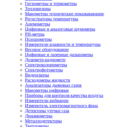
Гигрометры и термометры
Тепловизоры
Манометры технические показывающие
Регистраторы температуры
Анемометры
Цифровые и аналоговые шумомеры
PH-метры
Психрометры
Измерители влажности и температуры
Весовое оборудование
Цифровые и лазерные дальномеры
Дозиметр-радиометр
Спектроколориметры
Спектрофотометры
Видеоскопы
Расходомеры жидкости
Анализаторы дымовых газов
Манометры цифровые
Приборы для контроля качества воздуха
Измерители вибрации
Измеритель электромагнитного фона
Детекторы утечки газа
Динамометры
Металлодетекторы
Твердомеры