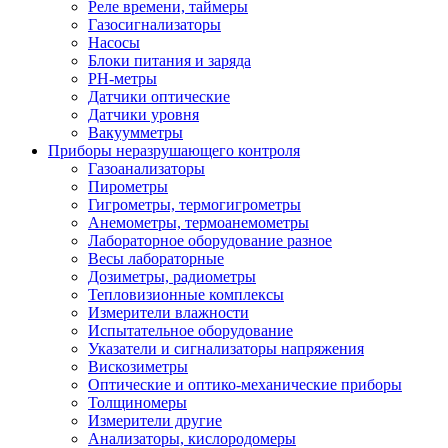
Реле времени, таймеры
Газосигнализаторы
Насосы
Блоки питания и заряда
PH-метры
Датчики оптические
Датчики уровня
Вакуумметры
Приборы неразрушающего контроля
Газоанализаторы
Пирометры
Гигрометры, термогигрометры
Анемометры, термоанемометры
Лабораторное оборудование разное
Весы лабораторные
Дозиметры, радиометры
Тепловизионные комплексы
Измерители влажности
Испытательное оборудование
Указатели и сигнализаторы напряжения
Вискозиметры
Оптические и оптико-механические приборы
Толщиномеры
Измерители другие
Анализаторы, кислородомеры