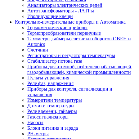
Анализаторы электрических цепей
Автотрансформаторы - ЛАТРы
Изолирующие клещи
Контрольно-измерительные приборы и Автоматика
Термометрические приборы
Термопреобразователи первичные
Тахометры,таймеры,счетчики оборотов ОВЕН и
Autonics
Счетчики
Регистраторы и регуляторы температуры
Стабилизатор потока газа
Приборы для атомной, нефтеперерабатывающей,
газодобывающей, химической промышленности
Пульты управления
Реле фаз, напряжения
Приборы для контроля, сигнализации и
управления
Измерители температуры
Датчики температуры
Реле времени, таймеры
Газосигнализаторы
Насосы
Блоки питания и заряда
PH-метры