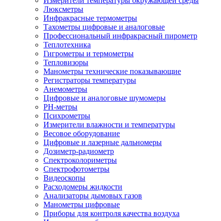
Измерители температуры окружающей среды
Люксметры
Инфракрасные термометры
Тахометры цифровые и аналоговые
Профессиональный инфракрасный пирометр
Теплотехника
Гигрометры и термометры
Тепловизоры
Манометры технические показывающие
Регистраторы температуры
Анемометры
Цифровые и аналоговые шумомеры
PH-метры
Психрометры
Измерители влажности и температуры
Весовое оборудование
Цифровые и лазерные дальномеры
Дозиметр-радиометр
Спектроколориметры
Спектрофотометры
Видеоскопы
Расходомеры жидкости
Анализаторы дымовых газов
Манометры цифровые
Приборы для контроля качества воздуха