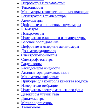
Гигрометры и термометры
Тепловизоры
Манометры технические показывающие
Регистраторы температуры
Анемометры
Цифровые и аналоговые шумомеры
PH-метры
Психрометры
Измерители влажности и температуры
Весовое оборудование
Цифровые и лазерные дальномеры
Дозиметр-радиометр
Спектроколориметры
Спектрофотометры
Видеоскопы
Расходомеры жидкости
Анализаторы дымовых газов
Манометры цифровые
Приборы для контроля качества воздуха
Измерители вибрации
Измеритель электромагнитного фона
Детекторы утечки газа
Динамометры
Металлодетекторы
Твердомеры