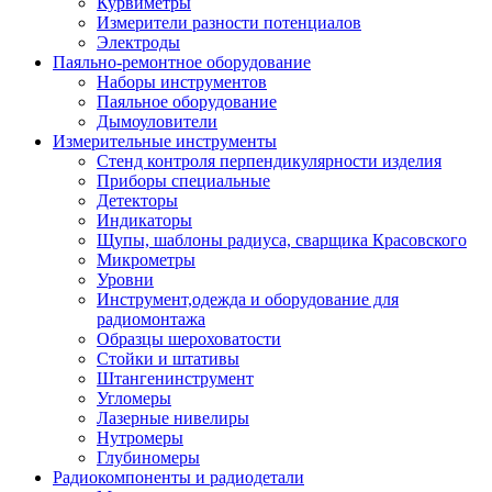
Курвиметры
Измерители разности потенциалов
Электроды
Паяльно-ремонтное оборудование
Наборы инструментов
Паяльное оборудование
Дымоуловители
Измерительные инструменты
Стенд контроля перпендикулярности изделия
Приборы специальные
Детекторы
Индикаторы
Щупы, шаблоны радиуса, сварщика Красовского
Микрометры
Уровни
Инструмент,одежда и оборудование для
радиомонтажа
Образцы шероховатости
Стойки и штативы
Штангенинструмент
Угломеры
Лазерные нивелиры
Нутромеры
Глубиномеры
Радиокомпоненты и радиодетали