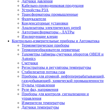
Датчики давления
Кабельно-проводниковая продукция
Устройства РЗА
Трансформаторы промышленные
Фазоуказатели
Конденсаторные установки
Анализаторы электрических цепей
Автотрансформаторы - ЛАТРы
Изолирующие клещи
Контрольно-измерительные приборы и Автоматика
Термометрические приборы
Термопреобразователи первичные
Тахометры,таймеры,счетчики оборотов ОВЕН и
Autonics
Счетчики
Регистраторы и регуляторы температуры
Стабилизатор потока газа
Приборы для атомной, нефтеперерабатывающей,
газодобывающей, химической промышленности
Пульты управления
Реле фаз, напряжения
Приборы для контроля, сигнализации и
управления
Измерители температуры
Датчики температуры