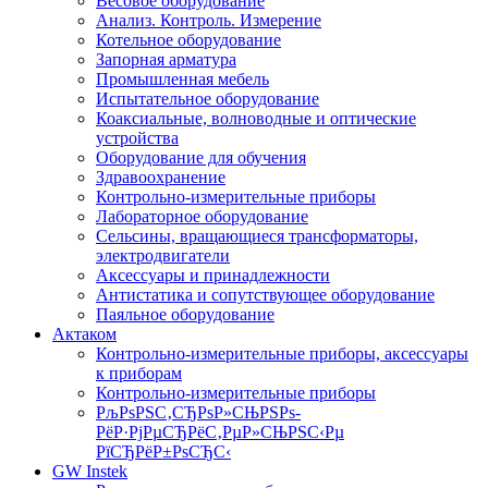
Весовое оборудование
Анализ. Контроль. Измерение
Котельное оборудование
Запорная арматура
Промышленная мебель
Испытательное оборудование
Коаксиальные, волноводные и оптические
устройства
Оборудование для обучения
Здравоохранение
Контрольно-измерительные приборы
Лабораторное оборудование
Сельсины, вращающиеся трансформаторы,
электродвигатели
Аксессуары и принадлежности
Антистатика и сопутствующее оборудование
Паяльное оборудование
Актаком
Контрольно-измерительные приборы, аксессуары
к приборам
Контрольно-измерительные приборы
РљРѕРЅС‚СЂРѕР»СЊРЅРѕ-
РёР·РјРµСЂРёС‚РµР»СЊРЅС‹Рµ
РїСЂРёР±РѕСЂС‹
GW Instek