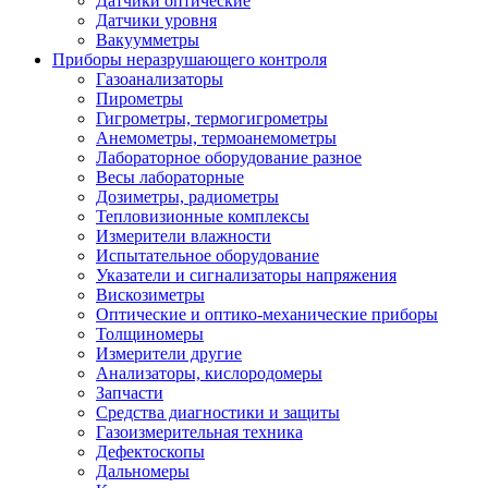
Датчики оптические
Датчики уровня
Вакуумметры
Приборы неразрушающего контроля
Газоанализаторы
Пирометры
Гигрометры, термогигрометры
Анемометры, термоанемометры
Лабораторное оборудование разное
Весы лабораторные
Дозиметры, радиометры
Тепловизионные комплексы
Измерители влажности
Испытательное оборудование
Указатели и сигнализаторы напряжения
Вискозиметры
Оптические и оптико-механические приборы
Толщиномеры
Измерители другие
Анализаторы, кислородомеры
Запчасти
Средства диагностики и защиты
Газоизмерительная техника
Дефектоскопы
Дальномеры