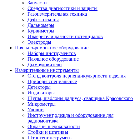
Запчасти
Средства диагностики и защиты
Газоизмерительная техника
Дефектоскопы
Дальномеры
Курвиметры
Измерители разности потенциалов
Электроды
Паяльно-ремонтное оборудование
Наборы инструментов
Паяльное оборудование
Дымоуловители
Измерительные инструменты
Стенд контроля перпендикулярности изделия
Приборы специальные
Детекторы
Индикаторы
Щупы, шаблоны радиуса, сварщика Красовского
Микрометры
Уровни
Инструмент,одежда и оборудование для
радиомонтажа
Образцы шероховатости
Стойки и штативы
Штангенинструмент