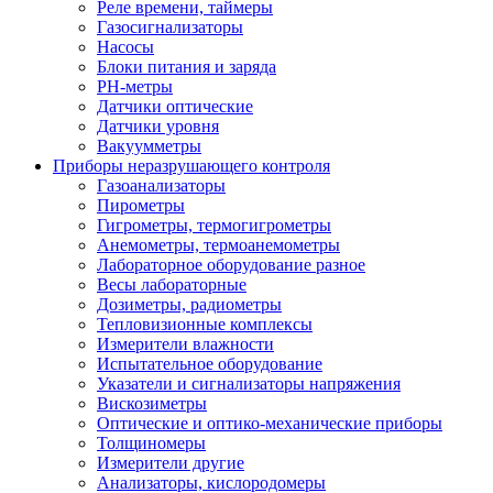
Реле времени, таймеры
Газосигнализаторы
Насосы
Блоки питания и заряда
PH-метры
Датчики оптические
Датчики уровня
Вакуумметры
Приборы неразрушающего контроля
Газоанализаторы
Пирометры
Гигрометры, термогигрометры
Анемометры, термоанемометры
Лабораторное оборудование разное
Весы лабораторные
Дозиметры, радиометры
Тепловизионные комплексы
Измерители влажности
Испытательное оборудование
Указатели и сигнализаторы напряжения
Вискозиметры
Оптические и оптико-механические приборы
Толщиномеры
Измерители другие
Анализаторы, кислородомеры