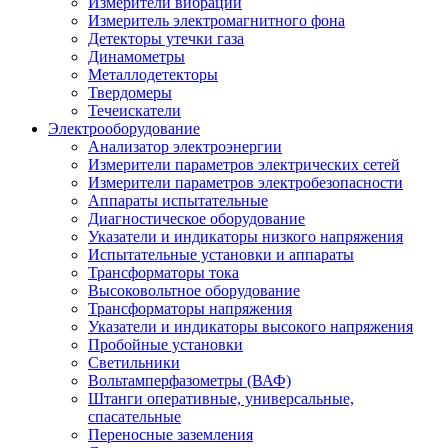
Измерители вибрации
Измеритель электромагнитного фона
Детекторы утечки газа
Динамометры
Металлодетекторы
Твердомеры
Течеискатели
Электрооборудование
Анализатор электроэнергии
Измерители параметров электрических сетей
Измерители параметров электробезопасности
Аппараты испытательные
Диагностическое оборудование
Указатели и индикаторы низкого напряжения
Испытательные установки и аппараты
Трансформаторы тока
Высоковольтное оборудование
Трансформаторы напряжения
Указатели и индикаторы высокого напряжения
Пробойные установки
Светильники
Вольтамперфазометры (ВАФ)
Штанги оперативные, универсальные,
спасательные
Переносные заземления