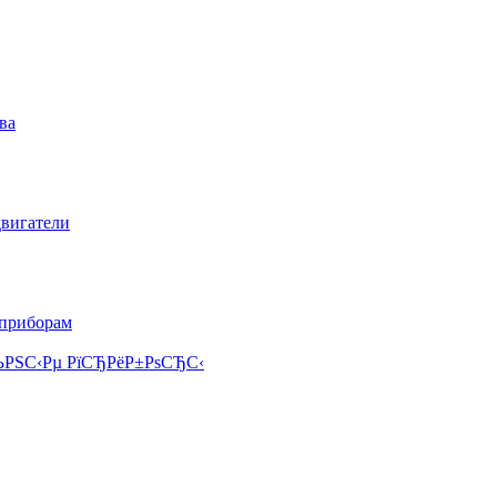
ва
двигатели
 приборам
РЅС‹Рµ РїСЂРёР±РѕСЂС‹