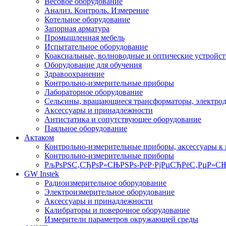
Весовое оборудование
Анализ. Контроль. Измерение
Котельное оборудование
Запорная арматура
Промышленная мебель
Испытательное оборудование
Коаксиальные, волноводные и оптические устройст
Оборудование для обучения
Здравоохранение
Контрольно-измерительные приборы
Лабораторное оборудование
Сельсины, вращающиеся трансформаторы, электро
Аксессуары и принадлежности
Антистатика и сопутствующее оборудование
Паяльное оборудование
Актаком
Контрольно-измерительные приборы, аксессуары к
Контрольно-измерительные приборы
РљРѕРЅС‚СЂРѕР»СЊРЅРѕ-РёР·РјРµСЂРёС‚РµР»СЊ
GW Instek
Радиоизмерительное оборудование
Электроизмерительное оборудование
Аксессуары и принадлежности
Калибраторы и поверочное оборудование
Измерители параметров окружающей среды