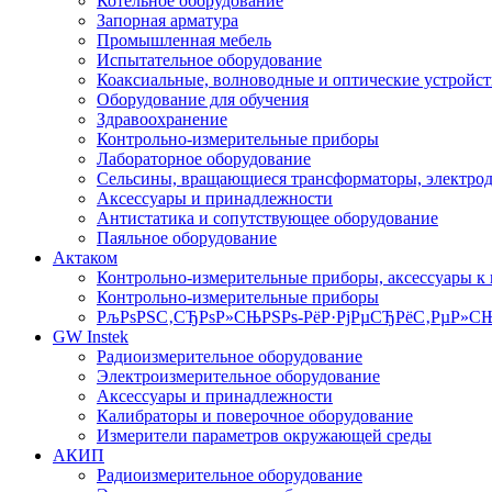
Котельное оборудование
Запорная арматура
Промышленная мебель
Испытательное оборудование
Коаксиальные, волноводные и оптические устройст
Оборудование для обучения
Здравоохранение
Контрольно-измерительные приборы
Лабораторное оборудование
Сельсины, вращающиеся трансформаторы, электро
Аксессуары и принадлежности
Антистатика и сопутствующее оборудование
Паяльное оборудование
Актаком
Контрольно-измерительные приборы, аксессуары к
Контрольно-измерительные приборы
РљРѕРЅС‚СЂРѕР»СЊРЅРѕ-РёР·РјРµСЂРёС‚РµР»СЊ
GW Instek
Радиоизмерительное оборудование
Электроизмерительное оборудование
Аксессуары и принадлежности
Калибраторы и поверочное оборудование
Измерители параметров окружающей среды
АКИП
Радиоизмерительное оборудование