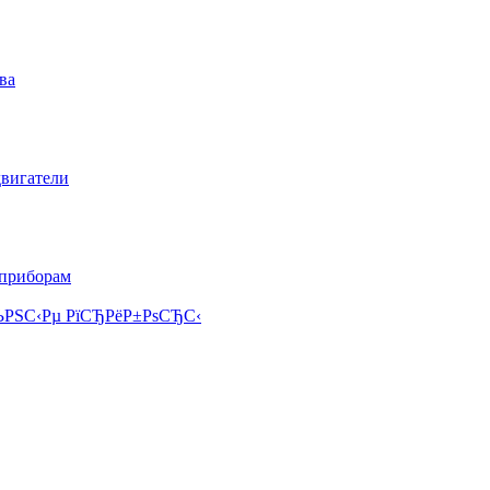
ва
двигатели
 приборам
РЅС‹Рµ РїСЂРёР±РѕСЂС‹