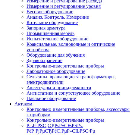
Измерение и регулирование расхода
Измерение и регулирование уровня
Весовое оборудование
Анализ. Контроль. Измерение
Котельное оборудование
Запорная арматура
Промышленная мебель
Испытательное оборудование
Коаксиальные, волноводные и оптические
устройства
Оборудование для обучения
Здравоохранение
Контрольно-измерительные приборы
Лабораторное оборудование
Сельсины, вращающиеся трансформаторы,
электродвигатели
Аксессуары и принадлежности
Антистатика и сопутствующее оборудование
Паяльное оборудование
Актаком
Контрольно-измерительные приборы, аксессуары
к приборам
Контрольно-измерительные приборы
РљРѕРЅС‚СЂРѕР»СЊРЅРѕ-
РёР·РјРµСЂРёС‚РµР»СЊРЅС‹Рµ