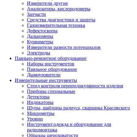
Измерители другие
Анализаторы, кислородомеры
Запчасти
Средства диагностики и защиты
Газоизмерительная техника
Дефектоскопы
Дальномеры
Курвиметры
Измерители разности потенциалов
Электроды
Паяльно-ремонтное оборудование
Наборы инструментов
Паяльное оборудование
Дымоуловители
Измерительные инструменты
Стенд контроля перпендикулярности изделия
Приборы специальные
Детекторы
Индикаторы
Щупы, шаблоны радиуса, сварщика Красовского
Микрометры
Уровни
Инструмент,одежда и оборудование для
радиомонтажа
Образцы шероховатости