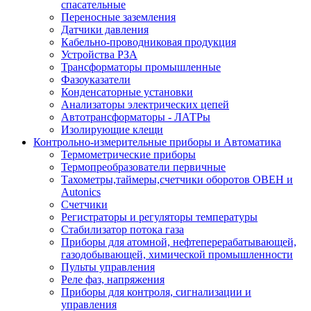
спасательные
Переносные заземления
Датчики давления
Кабельно-проводниковая продукция
Устройства РЗА
Трансформаторы промышленные
Фазоуказатели
Конденсаторные установки
Анализаторы электрических цепей
Автотрансформаторы - ЛАТРы
Изолирующие клещи
Контрольно-измерительные приборы и Автоматика
Термометрические приборы
Термопреобразователи первичные
Тахометры,таймеры,счетчики оборотов ОВЕН и
Autonics
Счетчики
Регистраторы и регуляторы температуры
Стабилизатор потока газа
Приборы для атомной, нефтеперерабатывающей,
газодобывающей, химической промышленности
Пульты управления
Реле фаз, напряжения
Приборы для контроля, сигнализации и
управления