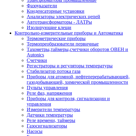
Трансформаторы промышленные
Фазоуказатели
Конденсаторные установки
Анализаторы электрических цепей
Автотрансформаторы - ЛАТРы
Изолирующие клещи
Контрольно-измерительные приборы и Автоматика
Термометрические приборы
Термопреобразователи первичные
Тахометры,таймеры,счетчики оборотов ОВЕН и
Autonics
Счетчики
Регистраторы и регуляторы температуры
Стабилизатор потока газа
Приборы для атомной, нефтеперерабатывающей,
газодобывающей, химической промышленности
Пульты управления
Реле фаз, напряжения
Приборы для контроля, сигнализации и
управления
Измерители температуры
Датчики температуры
Реле времени, таймеры
Газосигнализаторы
Насосы