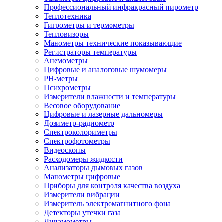
Профессиональный инфракрасный пирометр
Теплотехника
Гигрометры и термометры
Тепловизоры
Манометры технические показывающие
Регистраторы температуры
Анемометры
Цифровые и аналоговые шумомеры
PH-метры
Психрометры
Измерители влажности и температуры
Весовое оборудование
Цифровые и лазерные дальномеры
Дозиметр-радиометр
Спектроколориметры
Спектрофотометры
Видеоскопы
Расходомеры жидкости
Анализаторы дымовых газов
Манометры цифровые
Приборы для контроля качества воздуха
Измерители вибрации
Измеритель электромагнитного фона
Детекторы утечки газа
Динамометры