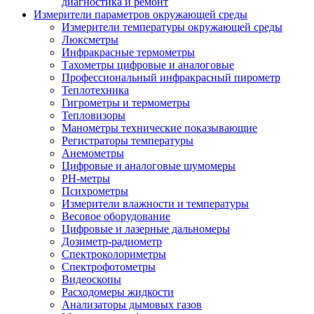
диагностика и ремонт
Измерители параметров окружающей среды
Измерители температуры окружающей среды
Люксметры
Инфракрасные термометры
Тахометры цифровые и аналоговые
Профессиональный инфракрасный пирометр
Теплотехника
Гигрометры и термометры
Тепловизоры
Манометры технические показывающие
Регистраторы температуры
Анемометры
Цифровые и аналоговые шумомеры
PH-метры
Психрометры
Измерители влажности и температуры
Весовое оборудование
Цифровые и лазерные дальномеры
Дозиметр-радиометр
Спектроколориметры
Спектрофотометры
Видеоскопы
Расходомеры жидкости
Анализаторы дымовых газов