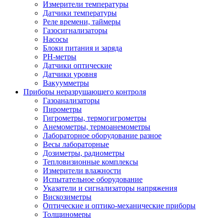
Измерители температуры
Датчики температуры
Реле времени, таймеры
Газосигнализаторы
Насосы
Блоки питания и заряда
PH-метры
Датчики оптические
Датчики уровня
Вакуумметры
Приборы неразрушающего контроля
Газоанализаторы
Пирометры
Гигрометры, термогигрометры
Анемометры, термоанемометры
Лабораторное оборудование разное
Весы лабораторные
Дозиметры, радиометры
Тепловизионные комплексы
Измерители влажности
Испытательное оборудование
Указатели и сигнализаторы напряжения
Вискозиметры
Оптические и оптико-механические приборы
Толщиномеры