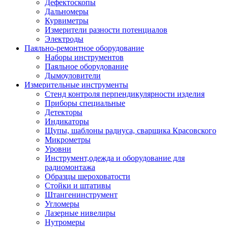
Дефектоскопы
Дальномеры
Курвиметры
Измерители разности потенциалов
Электроды
Паяльно-ремонтное оборудование
Наборы инструментов
Паяльное оборудование
Дымоуловители
Измерительные инструменты
Стенд контроля перпендикулярности изделия
Приборы специальные
Детекторы
Индикаторы
Щупы, шаблоны радиуса, сварщика Красовского
Микрометры
Уровни
Инструмент,одежда и оборудование для
радиомонтажа
Образцы шероховатости
Стойки и штативы
Штангенинструмент
Угломеры
Лазерные нивелиры
Нутромеры