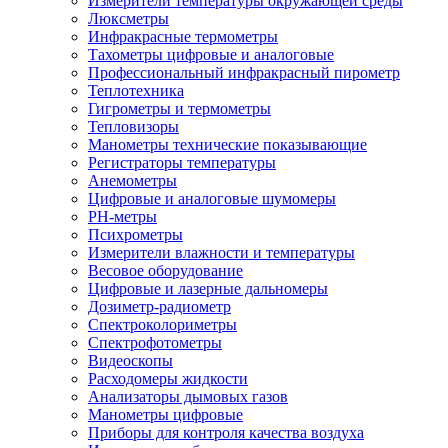
Измерители температуры окружающей среды
Люксметры
Инфракрасные термометры
Тахометры цифровые и аналоговые
Профессиональный инфракрасный пирометр
Теплотехника
Гигрометры и термометры
Тепловизоры
Манометры технические показывающие
Регистраторы температуры
Анемометры
Цифровые и аналоговые шумомеры
PH-метры
Психрометры
Измерители влажности и температуры
Весовое оборудование
Цифровые и лазерные дальномеры
Дозиметр-радиометр
Спектроколориметры
Спектрофотометры
Видеоскопы
Расходомеры жидкости
Анализаторы дымовых газов
Манометры цифровые
Приборы для контроля качества воздуха