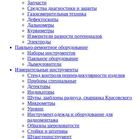
Запчасти
Средства диагностики и защиты
Газоизмерительная техника
Дефектоскопы
Дальномеры
Курвиметры
Измерители разности потенциалов
Электроды
Паяльно-ремонтное оборудование
Наборы инструментов
Паяльное оборудование
Дымоуловители
Измерительные инструменты
Стенд контроля перпендикулярности изделия
Приборы специальные
Детекторы
Индикаторы
Щупы, шаблоны радиуса, сварщика Красовского
Микрометры
Уровни
Инструмент,одежда и оборудование для
радиомонтажа
Образцы шероховатости
Стойки и штативы
Штангенинструмент