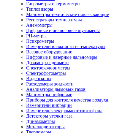
Гигрометры и термометры
Тепловизоры
Манометры технические показывающие
Регистраторы температуры
Анемометры
Цифровые и аналоговые шумомеры
PH-метры
Психрометры
Измерители влажности и температуры
Весовое оборудование
Цифровые и лазерные дальномеры
Дозиметр-радиометр
Спектроколориметры
Спектрофотометры
Видеоскопы
Расходомеры жидкости
Анализаторы дымовых газов
Манометры цифровые
Приборы для контроля качества воздуха
Измерители вибрации
Измеритель электромагнитного фона
Детекторы утечки газа
Динамометры
Металлодетекторы
Твердомеры