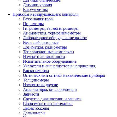
Датчики оптические
Датчики уровня
Вакуумметры
Приборы неразрушающего контроля
Газоанализаторы
Пирометры
Гигрометры, термогигрометры
Анемометры, термоанемометры
Лабораторное оборудование разное
Весы лабораторные
Дозиметры, радиометры
Тепловизионные комплексы
Измерители влажности
Испытательное оборудование
Указатели и сигнализаторы напряжения
Вискозиметры
Оптические и оптико-механические приборы
Толщиномеры
Измерители другие
Анализаторы, кислородомеры
Запчасти
Средства диагностики и защиты
Газоизмерительная техника
Дефектоскопы
Дальномеры