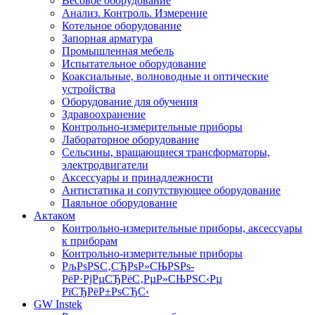
Весовое оборудование
Анализ. Контроль. Измерение
Котельное оборудование
Запорная арматура
Промышленная мебель
Испытательное оборудование
Коаксиальные, волноводные и оптические
устройства
Оборудование для обучения
Здравоохранение
Контрольно-измерительные приборы
Лабораторное оборудование
Сельсины, вращающиеся трансформаторы,
электродвигатели
Аксессуары и принадлежности
Антистатика и сопутствующее оборудование
Паяльное оборудование
Актаком
Контрольно-измерительные приборы, аксессуары
к приборам
Контрольно-измерительные приборы
РљРѕРЅС‚СЂРѕР»СЊРЅРѕ-
РёР·РјРµСЂРёС‚РµР»СЊРЅС‹Рµ
РїСЂРёР±РѕСЂС‹
GW Instek