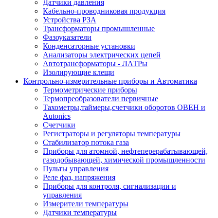
Датчики давления
Кабельно-проводниковая продукция
Устройства РЗА
Трансформаторы промышленные
Фазоуказатели
Конденсаторные установки
Анализаторы электрических цепей
Автотрансформаторы - ЛАТРы
Изолирующие клещи
Контрольно-измерительные приборы и Автоматика
Термометрические приборы
Термопреобразователи первичные
Тахометры,таймеры,счетчики оборотов ОВЕН и
Autonics
Счетчики
Регистраторы и регуляторы температуры
Стабилизатор потока газа
Приборы для атомной, нефтеперерабатывающей,
газодобывающей, химической промышленности
Пульты управления
Реле фаз, напряжения
Приборы для контроля, сигнализации и
управления
Измерители температуры
Датчики температуры