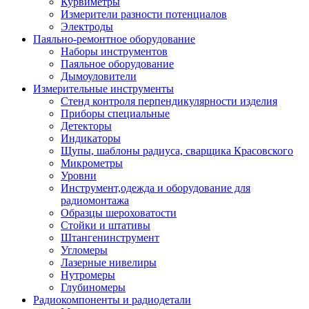
Курвиметры
Измерители разности потенциалов
Электроды
Паяльно-ремонтное оборудование
Наборы инструментов
Паяльное оборудование
Дымоуловители
Измерительные инструменты
Стенд контроля перпендикулярности изделия
Приборы специальные
Детекторы
Индикаторы
Щупы, шаблоны радиуса, сварщика Красовского
Микрометры
Уровни
Инструмент,одежда и оборудование для
радиомонтажа
Образцы шероховатости
Стойки и штативы
Штангенинструмент
Угломеры
Лазерные нивелиры
Нутромеры
Глубиномеры
Радиокомпоненты и радиодетали