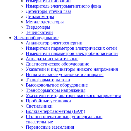
Измерители вибрации
Измеритель электромагнитного фона
Детекторы утечки газа
Динамометры
Металлодетекторы
Твердомеры
Течеискатели
Электрооборудование
Анализатор электроэнергии
Измерители параметров электрических сетей
Измерители параметров электробезопасности
Аппараты испытательные
Диагностическое оборудование
Указатели и индикаторы низкого напряжения
Испытательные установки и аппараты
Трансформаторы тока
Высоковольтное оборудование
Трансформаторы напряжения
Указатели и индикаторы высокого напряжения
Пробойные установки
Светильники
Вольтамперфазометры (ВАФ)
Штанги оперативные, универсальные,
спасательные
Переносные заземления