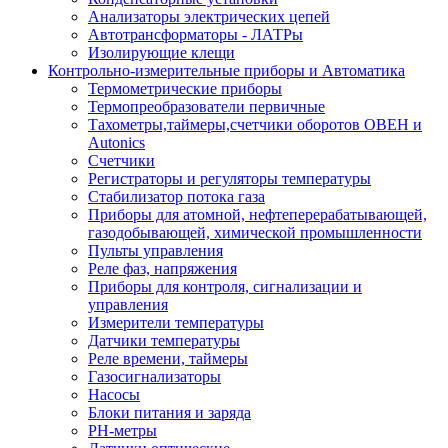
Анализаторы электрических цепей
Автотрансформаторы - ЛАТРы
Изолирующие клещи
Контрольно-измерительные приборы и Автоматика
Термометрические приборы
Термопреобразователи первичные
Тахометры,таймеры,счетчики оборотов ОВЕН и
Autonics
Счетчики
Регистраторы и регуляторы температуры
Стабилизатор потока газа
Приборы для атомной, нефтеперерабатывающей,
газодобывающей, химической промышленности
Пульты управления
Реле фаз, напряжения
Приборы для контроля, сигнализации и
управления
Измерители температуры
Датчики температуры
Реле времени, таймеры
Газосигнализаторы
Насосы
Блоки питания и заряда
PH-метры