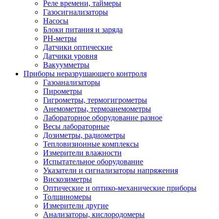
Реле времени, таймеры
Газосигнализаторы
Насосы
Блоки питания и заряда
PH-метры
Датчики оптические
Датчики уровня
Вакуумметры
Приборы неразрушающего контроля
Газоанализаторы
Пирометры
Гигрометры, термогигрометры
Анемометры, термоанемометры
Лабораторное оборудование разное
Весы лабораторные
Дозиметры, радиометры
Тепловизионные комплексы
Измерители влажности
Испытательное оборудование
Указатели и сигнализаторы напряжения
Вискозиметры
Оптические и оптико-механические приборы
Толщиномеры
Измерители другие
Анализаторы, кислородомеры