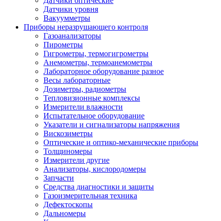
Датчики оптические
Датчики уровня
Вакуумметры
Приборы неразрушающего контроля
Газоанализаторы
Пирометры
Гигрометры, термогигрометры
Анемометры, термоанемометры
Лабораторное оборудование разное
Весы лабораторные
Дозиметры, радиометры
Тепловизионные комплексы
Измерители влажности
Испытательное оборудование
Указатели и сигнализаторы напряжения
Вискозиметры
Оптические и оптико-механические приборы
Толщиномеры
Измерители другие
Анализаторы, кислородомеры
Запчасти
Средства диагностики и защиты
Газоизмерительная техника
Дефектоскопы
Дальномеры