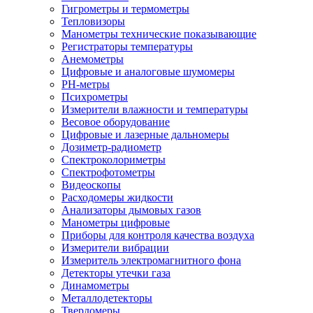
Гигрометры и термометры
Тепловизоры
Манометры технические показывающие
Регистраторы температуры
Анемометры
Цифровые и аналоговые шумомеры
PH-метры
Психрометры
Измерители влажности и температуры
Весовое оборудование
Цифровые и лазерные дальномеры
Дозиметр-радиометр
Спектроколориметры
Спектрофотометры
Видеоскопы
Расходомеры жидкости
Анализаторы дымовых газов
Манометры цифровые
Приборы для контроля качества воздуха
Измерители вибрации
Измеритель электромагнитного фона
Детекторы утечки газа
Динамометры
Металлодетекторы
Твердомеры