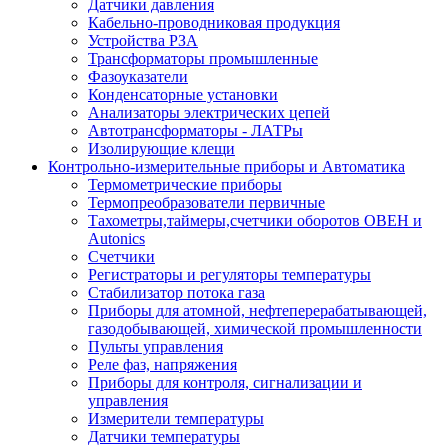
Датчики давления
Кабельно-проводниковая продукция
Устройства РЗА
Трансформаторы промышленные
Фазоуказатели
Конденсаторные установки
Анализаторы электрических цепей
Автотрансформаторы - ЛАТРы
Изолирующие клещи
Контрольно-измерительные приборы и Автоматика
Термометрические приборы
Термопреобразователи первичные
Тахометры,таймеры,счетчики оборотов ОВЕН и
Autonics
Счетчики
Регистраторы и регуляторы температуры
Стабилизатор потока газа
Приборы для атомной, нефтеперерабатывающей,
газодобывающей, химической промышленности
Пульты управления
Реле фаз, напряжения
Приборы для контроля, сигнализации и
управления
Измерители температуры
Датчики температуры