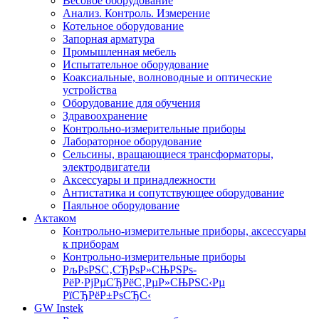
Весовое оборудование
Анализ. Контроль. Измерение
Котельное оборудование
Запорная арматура
Промышленная мебель
Испытательное оборудование
Коаксиальные, волноводные и оптические
устройства
Оборудование для обучения
Здравоохранение
Контрольно-измерительные приборы
Лабораторное оборудование
Сельсины, вращающиеся трансформаторы,
электродвигатели
Аксессуары и принадлежности
Антистатика и сопутствующее оборудование
Паяльное оборудование
Актаком
Контрольно-измерительные приборы, аксессуары
к приборам
Контрольно-измерительные приборы
РљРѕРЅС‚СЂРѕР»СЊРЅРѕ-
РёР·РјРµСЂРёС‚РµР»СЊРЅС‹Рµ
РїСЂРёР±РѕСЂС‹
GW Instek