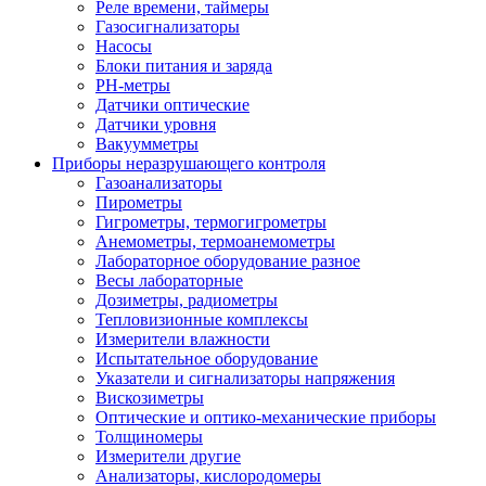
Реле времени, таймеры
Газосигнализаторы
Насосы
Блоки питания и заряда
PH-метры
Датчики оптические
Датчики уровня
Вакуумметры
Приборы неразрушающего контроля
Газоанализаторы
Пирометры
Гигрометры, термогигрометры
Анемометры, термоанемометры
Лабораторное оборудование разное
Весы лабораторные
Дозиметры, радиометры
Тепловизионные комплексы
Измерители влажности
Испытательное оборудование
Указатели и сигнализаторы напряжения
Вискозиметры
Оптические и оптико-механические приборы
Толщиномеры
Измерители другие
Анализаторы, кислородомеры