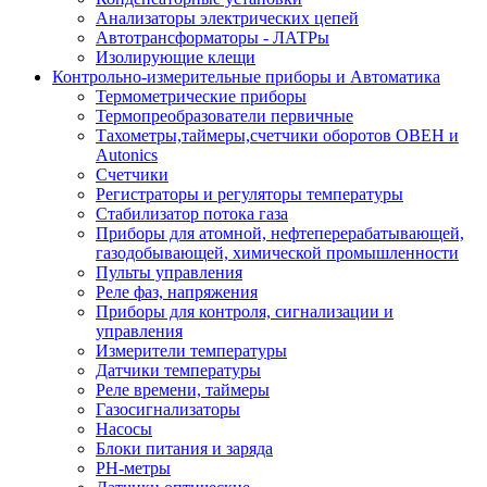
Анализаторы электрических цепей
Автотрансформаторы - ЛАТРы
Изолирующие клещи
Контрольно-измерительные приборы и Автоматика
Термометрические приборы
Термопреобразователи первичные
Тахометры,таймеры,счетчики оборотов ОВЕН и
Autonics
Счетчики
Регистраторы и регуляторы температуры
Стабилизатор потока газа
Приборы для атомной, нефтеперерабатывающей,
газодобывающей, химической промышленности
Пульты управления
Реле фаз, напряжения
Приборы для контроля, сигнализации и
управления
Измерители температуры
Датчики температуры
Реле времени, таймеры
Газосигнализаторы
Насосы
Блоки питания и заряда
PH-метры