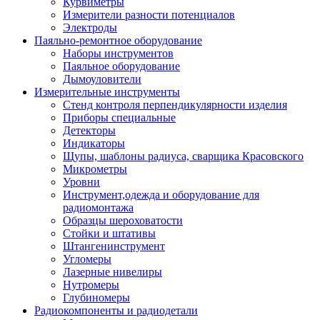
Курвиметры
Измерители разности потенциалов
Электроды
Паяльно-ремонтное оборудование
Наборы инструментов
Паяльное оборудование
Дымоуловители
Измерительные инструменты
Стенд контроля перпендикулярности изделия
Приборы специальные
Детекторы
Индикаторы
Щупы, шаблоны радиуса, сварщика Красовского
Микрометры
Уровни
Инструмент,одежда и оборудование для
радиомонтажа
Образцы шероховатости
Стойки и штативы
Штангенинструмент
Угломеры
Лазерные нивелиры
Нутромеры
Глубиномеры
Радиокомпоненты и радиодетали