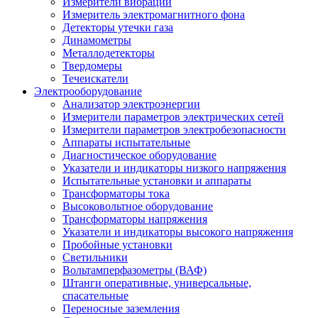
Измерители вибрации
Измеритель электромагнитного фона
Детекторы утечки газа
Динамометры
Металлодетекторы
Твердомеры
Течеискатели
Электрооборудование
Анализатор электроэнергии
Измерители параметров электрических сетей
Измерители параметров электробезопасности
Аппараты испытательные
Диагностическое оборудование
Указатели и индикаторы низкого напряжения
Испытательные установки и аппараты
Трансформаторы тока
Высоковольтное оборудование
Трансформаторы напряжения
Указатели и индикаторы высокого напряжения
Пробойные установки
Светильники
Вольтамперфазометры (ВАФ)
Штанги оперативные, универсальные,
спасательные
Переносные заземления