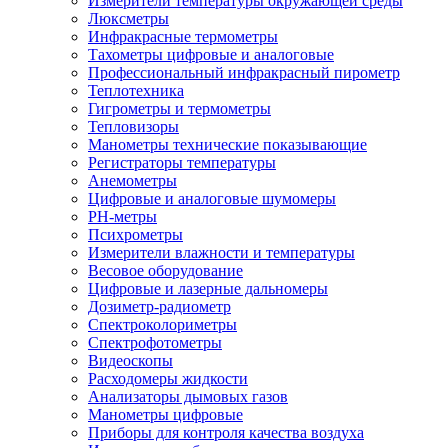
Измерители температуры окружающей среды
Люксметры
Инфракрасные термометры
Тахометры цифровые и аналоговые
Профессиональный инфракрасный пирометр
Теплотехника
Гигрометры и термометры
Тепловизоры
Манометры технические показывающие
Регистраторы температуры
Анемометры
Цифровые и аналоговые шумомеры
PH-метры
Психрометры
Измерители влажности и температуры
Весовое оборудование
Цифровые и лазерные дальномеры
Дозиметр-радиометр
Спектроколориметры
Спектрофотометры
Видеоскопы
Расходомеры жидкости
Анализаторы дымовых газов
Манометры цифровые
Приборы для контроля качества воздуха