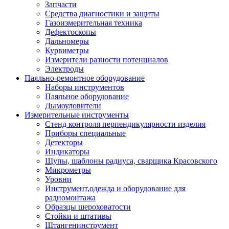
Запчасти
Средства диагностики и защиты
Газоизмерительная техника
Дефектоскопы
Дальномеры
Курвиметры
Измерители разности потенциалов
Электроды
Паяльно-ремонтное оборудование
Наборы инструментов
Паяльное оборудование
Дымоуловители
Измерительные инструменты
Стенд контроля перпендикулярности изделия
Приборы специальные
Детекторы
Индикаторы
Щупы, шаблоны радиуса, сварщика Красовского
Микрометры
Уровни
Инструмент,одежда и оборудование для
радиомонтажа
Образцы шероховатости
Стойки и штативы
Штангенинструмент