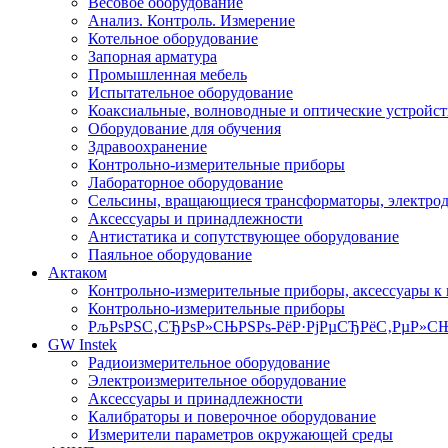
Весовое оборудование
Анализ. Контроль. Измерение
Котельное оборудование
Запорная арматура
Промышленная мебель
Испытательное оборудование
Коаксиальные, волноводные и оптические устройст
Оборудование для обучения
Здравоохранение
Контрольно-измерительные приборы
Лабораторное оборудование
Сельсины, вращающиеся трансформаторы, электро
Аксессуары и принадлежности
Антистатика и сопутствующее оборудование
Паяльное оборудование
Актаком
Контрольно-измерительные приборы, аксессуары к
Контрольно-измерительные приборы
РљРѕРЅС‚СЂРѕР»СЊРЅРѕ-РёР·РјРµСЂРёС‚РµР»СЊ
GW Instek
Радиоизмерительное оборудование
Электроизмерительное оборудование
Аксессуары и принадлежности
Калибраторы и поверочное оборудование
Измерители параметров окружающей среды