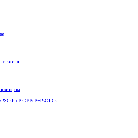
ва
двигатели
 приборам
РЅС‹Рµ РїСЂРёР±РѕСЂС‹