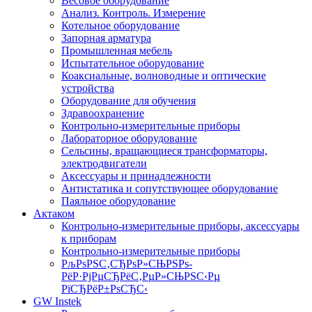
Весовое оборудование
Анализ. Контроль. Измерение
Котельное оборудование
Запорная арматура
Промышленная мебель
Испытательное оборудование
Коаксиальные, волноводные и оптические
устройства
Оборудование для обучения
Здравоохранение
Контрольно-измерительные приборы
Лабораторное оборудование
Сельсины, вращающиеся трансформаторы,
электродвигатели
Аксессуары и принадлежности
Антистатика и сопутствующее оборудование
Паяльное оборудование
Актаком
Контрольно-измерительные приборы, аксессуары
к приборам
Контрольно-измерительные приборы
РљРѕРЅС‚СЂРѕР»СЊРЅРѕ-
РёР·РјРµСЂРёС‚РµР»СЊРЅС‹Рµ
РїСЂРёР±РѕСЂС‹
GW Instek