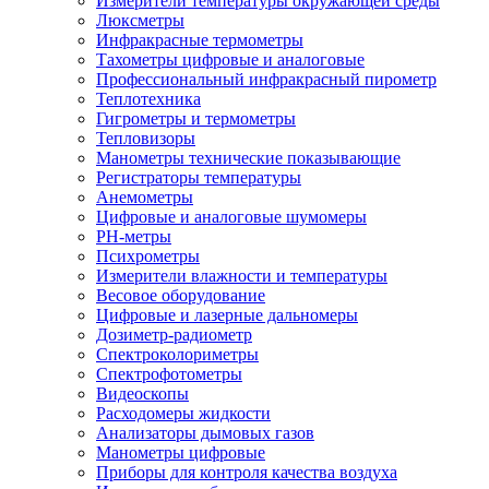
Измерители температуры окружающей среды
Люксметры
Инфракрасные термометры
Тахометры цифровые и аналоговые
Профессиональный инфракрасный пирометр
Теплотехника
Гигрометры и термометры
Тепловизоры
Манометры технические показывающие
Регистраторы температуры
Анемометры
Цифровые и аналоговые шумомеры
PH-метры
Психрометры
Измерители влажности и температуры
Весовое оборудование
Цифровые и лазерные дальномеры
Дозиметр-радиометр
Спектроколориметры
Спектрофотометры
Видеоскопы
Расходомеры жидкости
Анализаторы дымовых газов
Манометры цифровые
Приборы для контроля качества воздуха