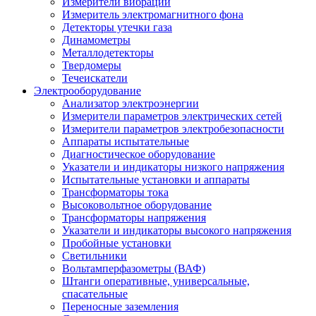
Измерители вибрации
Измеритель электромагнитного фона
Детекторы утечки газа
Динамометры
Металлодетекторы
Твердомеры
Течеискатели
Электрооборудование
Анализатор электроэнергии
Измерители параметров электрических сетей
Измерители параметров электробезопасности
Аппараты испытательные
Диагностическое оборудование
Указатели и индикаторы низкого напряжения
Испытательные установки и аппараты
Трансформаторы тока
Высоковольтное оборудование
Трансформаторы напряжения
Указатели и индикаторы высокого напряжения
Пробойные установки
Светильники
Вольтамперфазометры (ВАФ)
Штанги оперативные, универсальные,
спасательные
Переносные заземления