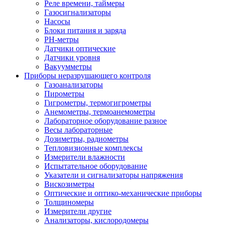
Реле времени, таймеры
Газосигнализаторы
Насосы
Блоки питания и заряда
PH-метры
Датчики оптические
Датчики уровня
Вакуумметры
Приборы неразрушающего контроля
Газоанализаторы
Пирометры
Гигрометры, термогигрометры
Анемометры, термоанемометры
Лабораторное оборудование разное
Весы лабораторные
Дозиметры, радиометры
Тепловизионные комплексы
Измерители влажности
Испытательное оборудование
Указатели и сигнализаторы напряжения
Вискозиметры
Оптические и оптико-механические приборы
Толщиномеры
Измерители другие
Анализаторы, кислородомеры