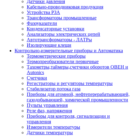
Датчики давления
Кабельно-проводниковая продукция
Устройства РЗА
Трансформаторы промышленные
Фазоуказатели
Конденсаторные установки
Анализаторы электрических цепей
Автотрансформаторы - ЛАТРы
Изолирующие клещи
Контрольно-измерительные приборы и Автоматика
Термометрические приборы
Термопреобразователи первичные
Тахометры,таймеры,счетчики оборотов ОВЕН и
Autonics
Счетчики
Регистраторы и регуляторы температуры
Стабилизатор потока газа
Приборы для атомной, нефтеперерабатывающей,
газодобывающей, химической промышленности
Пульты управления
Реле фаз, напряжения
Приборы для контроля, сигнализации и
управления
Измерители температуры
Датчики температуры