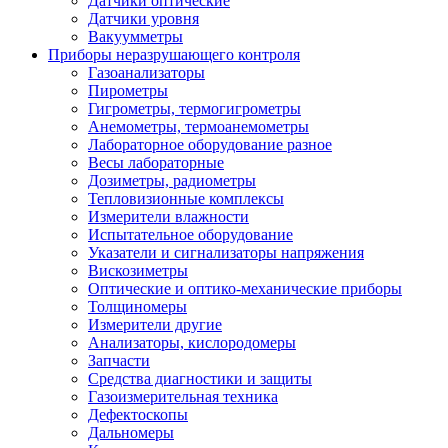
Датчики оптические
Датчики уровня
Вакуумметры
Приборы неразрушающего контроля
Газоанализаторы
Пирометры
Гигрометры, термогигрометры
Анемометры, термоанемометры
Лабораторное оборудование разное
Весы лабораторные
Дозиметры, радиометры
Тепловизионные комплексы
Измерители влажности
Испытательное оборудование
Указатели и сигнализаторы напряжения
Вискозиметры
Оптические и оптико-механические приборы
Толщиномеры
Измерители другие
Анализаторы, кислородомеры
Запчасти
Средства диагностики и защиты
Газоизмерительная техника
Дефектоскопы
Дальномеры