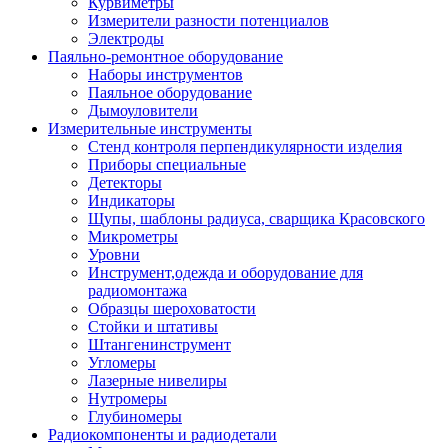
Курвиметры
Измерители разности потенциалов
Электроды
Паяльно-ремонтное оборудование
Наборы инструментов
Паяльное оборудование
Дымоуловители
Измерительные инструменты
Стенд контроля перпендикулярности изделия
Приборы специальные
Детекторы
Индикаторы
Щупы, шаблоны радиуса, сварщика Красовского
Микрометры
Уровни
Инструмент,одежда и оборудование для
радиомонтажа
Образцы шероховатости
Стойки и штативы
Штангенинструмент
Угломеры
Лазерные нивелиры
Нутромеры
Глубиномеры
Радиокомпоненты и радиодетали