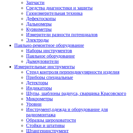
Запчасти
Средства диагностики и защиты
Газоизмерительная техника
Дефектоскопы
Дальномеры
Курвиметры
Измерители разности потенциалов
Электроды
Паяльно-ремонтное оборудование
Наборы инструментов
Паяльное оборудование
Дымоуловители
Измерительные инструменты
Стенд контроля перпендикулярности изделия
Приборы специальные
Детекторы
Индикаторы
Щупы, шаблоны радиуса, сварщика Красовского
Микрометры
Уровни
Инструмент,одежда и оборудование для
радиомонтажа
Образцы шероховатости
Стойки и штативы
Штангенинструмент