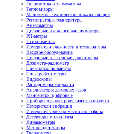
Гигрометры и термометры
Тепловизоры
Манометры технические показывающие
Регистраторы температуры
Анемометры
Цифровые и аналоговые шумомеры
PH-метры
Психрометры
Измерители влажности и температуры
Весовое оборудование
Цифровые и лазерные дальномеры
Дозиметр-радиометр
Спектроколориметры
Спектрофотометры
Видеоскопы
Расходомеры жидкости
Анализаторы дымовых газов
Манометры цифровые
Приборы для контроля качества воздуха
Измерители вибрации
Измеритель электромагнитного фона
Детекторы утечки газа
Динамометры
Металлодетекторы
Твердомеры