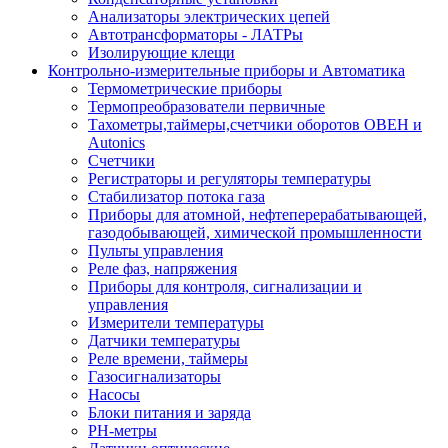
Анализаторы электрических цепей
Автотрансформаторы - ЛАТРы
Изолирующие клещи
Контрольно-измерительные приборы и Автоматика
Термометрические приборы
Термопреобразователи первичные
Тахометры,таймеры,счетчики оборотов ОВЕН и
Autonics
Счетчики
Регистраторы и регуляторы температуры
Стабилизатор потока газа
Приборы для атомной, нефтеперерабатывающей,
газодобывающей, химической промышленности
Пульты управления
Реле фаз, напряжения
Приборы для контроля, сигнализации и
управления
Измерители температуры
Датчики температуры
Реле времени, таймеры
Газосигнализаторы
Насосы
Блоки питания и заряда
PH-метры