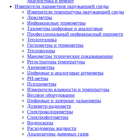
диагностика и ремонт
Измерители параметров окружающей среды
Измерители температуры окружающей среды
Люксметры
Инфракрасные термометры
Тахометры цифровые и аналоговые
Профессиональный инфракрасный пирометр
Теплотехника
Гигрометры и термометры
Тепловизоры
Манометры технические показывающие
Регистраторы температуры
Анемометры
Цифровые и аналоговые шумомеры
PH-метры
Психрометры
Измерители влажности и температуры
Весовое оборудование
Цифровые и лазерные дальномеры
Дозиметр-радиометр
Спектроколориметры
Спектрофотометры
Видеоскопы
Расходомеры жидкости
Анализаторы дымовых газов