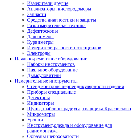
Измерители другие
Анализаторы, кислородомеры
Запчасти
Средства диагностики и защиты
Газоизмерительная техника
Дефектоскопы
Дальномеры
Курвиметры
Измерители разности потенциалов
Электроды
Паяльно-ремонтное оборудование
Наборы инструментов
Паяльное оборудование
Дымоуловители
Измерительные инструменты
Стенд контроля перпендикулярности изделия
Приборы специальные
Детекторы
Индикаторы
Щупы, шаблоны радиуса, сварщика Красовского
Микрометры
Уровни
Инструмент,одежда и оборудование для
радиомонтажа
Образцы шероховатости