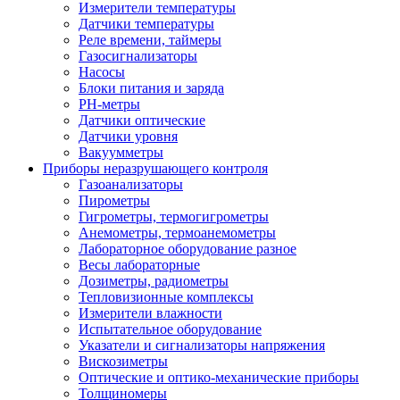
Измерители температуры
Датчики температуры
Реле времени, таймеры
Газосигнализаторы
Насосы
Блоки питания и заряда
PH-метры
Датчики оптические
Датчики уровня
Вакуумметры
Приборы неразрушающего контроля
Газоанализаторы
Пирометры
Гигрометры, термогигрометры
Анемометры, термоанемометры
Лабораторное оборудование разное
Весы лабораторные
Дозиметры, радиометры
Тепловизионные комплексы
Измерители влажности
Испытательное оборудование
Указатели и сигнализаторы напряжения
Вискозиметры
Оптические и оптико-механические приборы
Толщиномеры