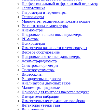
Профессиональный инфракрасный пирометр
Теплотехника
Гигрометры и термометры
Тепловизоры
Манометры технические показывающие
Регистраторы температуры
Анемометры
Цифровые и аналоговые шумомеры
PH-метры
Психрометры
Измерители влажности и температуры
Весовое оборудование
Цифровые и лазерные дальномеры
Дозиметр-радиометр
Спектроколориметры
Спектрофотометры
Видеоскопы
Расходомеры жидкости
Анализаторы дымовых газов
Манометры цифровые
Приборы для контроля качества воздуха
Измерители вибрации
Измеритель электромагнитного фона
Детекторы утечки газа
Динамометры