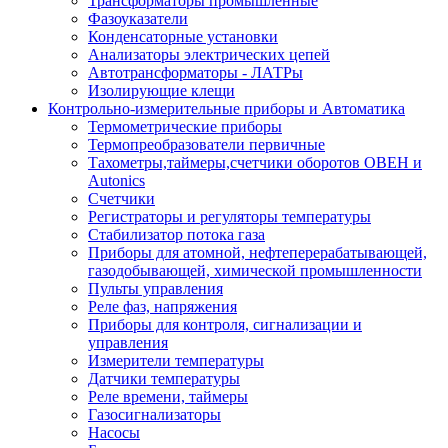
Трансформаторы промышленные
Фазоуказатели
Конденсаторные установки
Анализаторы электрических цепей
Автотрансформаторы - ЛАТРы
Изолирующие клещи
Контрольно-измерительные приборы и Автоматика
Термометрические приборы
Термопреобразователи первичные
Тахометры,таймеры,счетчики оборотов ОВЕН и
Autonics
Счетчики
Регистраторы и регуляторы температуры
Стабилизатор потока газа
Приборы для атомной, нефтеперерабатывающей,
газодобывающей, химической промышленности
Пульты управления
Реле фаз, напряжения
Приборы для контроля, сигнализации и
управления
Измерители температуры
Датчики температуры
Реле времени, таймеры
Газосигнализаторы
Насосы