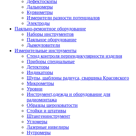
Дефектоскопы
Дальномеры
Курвиметры
Измерители разности потенциалов
Электроды
Паяльно-ремонтное оборудование
Наборы инструментов
Паяльное оборудование
Дымоуловители
Измерительные инструменты
Стенд контроля перпендикулярности изделия
Приборы специальные
Детекторы
Индикаторы
Щупы, шаблоны радиуса, сварщика Красовского
Микрометры
Уровни
Инструмент,одежда и оборудование для
радиомонтажа
Образцы шероховатости
Стойки и штативы
Штангенинструмент
Угломеры
Лазерные нивелиры
Нутромеры