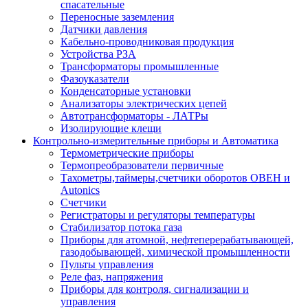
спасательные
Переносные заземления
Датчики давления
Кабельно-проводниковая продукция
Устройства РЗА
Трансформаторы промышленные
Фазоуказатели
Конденсаторные установки
Анализаторы электрических цепей
Автотрансформаторы - ЛАТРы
Изолирующие клещи
Контрольно-измерительные приборы и Автоматика
Термометрические приборы
Термопреобразователи первичные
Тахометры,таймеры,счетчики оборотов ОВЕН и
Autonics
Счетчики
Регистраторы и регуляторы температуры
Стабилизатор потока газа
Приборы для атомной, нефтеперерабатывающей,
газодобывающей, химической промышленности
Пульты управления
Реле фаз, напряжения
Приборы для контроля, сигнализации и
управления