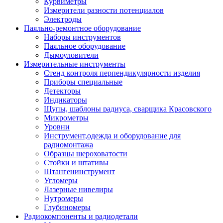
Курвиметры
Измерители разности потенциалов
Электроды
Паяльно-ремонтное оборудование
Наборы инструментов
Паяльное оборудование
Дымоуловители
Измерительные инструменты
Стенд контроля перпендикулярности изделия
Приборы специальные
Детекторы
Индикаторы
Щупы, шаблоны радиуса, сварщика Красовского
Микрометры
Уровни
Инструмент,одежда и оборудование для
радиомонтажа
Образцы шероховатости
Стойки и штативы
Штангенинструмент
Угломеры
Лазерные нивелиры
Нутромеры
Глубиномеры
Радиокомпоненты и радиодетали