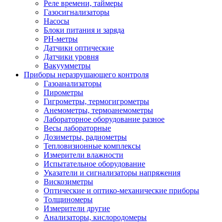
Реле времени, таймеры
Газосигнализаторы
Насосы
Блоки питания и заряда
PH-метры
Датчики оптические
Датчики уровня
Вакуумметры
Приборы неразрушающего контроля
Газоанализаторы
Пирометры
Гигрометры, термогигрометры
Анемометры, термоанемометры
Лабораторное оборудование разное
Весы лабораторные
Дозиметры, радиометры
Тепловизионные комплексы
Измерители влажности
Испытательное оборудование
Указатели и сигнализаторы напряжения
Вискозиметры
Оптические и оптико-механические приборы
Толщиномеры
Измерители другие
Анализаторы, кислородомеры