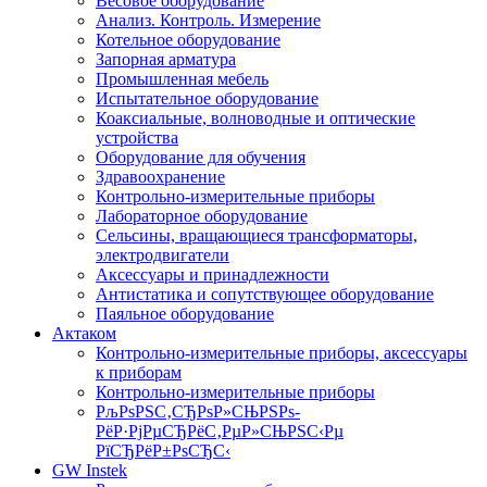
Весовое оборудование
Анализ. Контроль. Измерение
Котельное оборудование
Запорная арматура
Промышленная мебель
Испытательное оборудование
Коаксиальные, волноводные и оптические
устройства
Оборудование для обучения
Здравоохранение
Контрольно-измерительные приборы
Лабораторное оборудование
Сельсины, вращающиеся трансформаторы,
электродвигатели
Аксессуары и принадлежности
Антистатика и сопутствующее оборудование
Паяльное оборудование
Актаком
Контрольно-измерительные приборы, аксессуары
к приборам
Контрольно-измерительные приборы
РљРѕРЅС‚СЂРѕР»СЊРЅРѕ-
РёР·РјРµСЂРёС‚РµР»СЊРЅС‹Рµ
РїСЂРёР±РѕСЂС‹
GW Instek