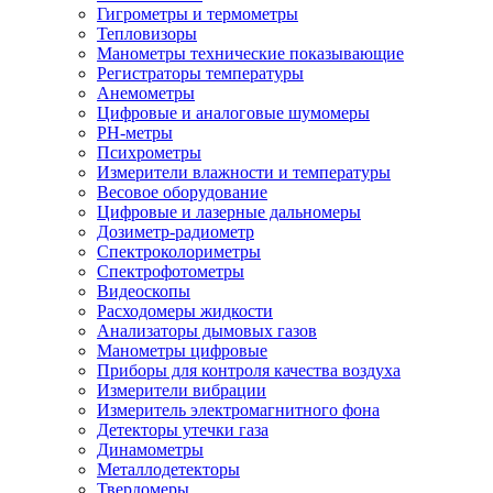
Гигрометры и термометры
Тепловизоры
Манометры технические показывающие
Регистраторы температуры
Анемометры
Цифровые и аналоговые шумомеры
PH-метры
Психрометры
Измерители влажности и температуры
Весовое оборудование
Цифровые и лазерные дальномеры
Дозиметр-радиометр
Спектроколориметры
Спектрофотометры
Видеоскопы
Расходомеры жидкости
Анализаторы дымовых газов
Манометры цифровые
Приборы для контроля качества воздуха
Измерители вибрации
Измеритель электромагнитного фона
Детекторы утечки газа
Динамометры
Металлодетекторы
Твердомеры