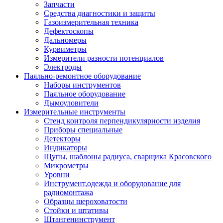
Запчасти
Средства диагностики и защиты
Газоизмерительная техника
Дефектоскопы
Дальномеры
Курвиметры
Измерители разности потенциалов
Электроды
Паяльно-ремонтное оборудование
Наборы инструментов
Паяльное оборудование
Дымоуловители
Измерительные инструменты
Стенд контроля перпендикулярности изделия
Приборы специальные
Детекторы
Индикаторы
Щупы, шаблоны радиуса, сварщика Красовского
Микрометры
Уровни
Инструмент,одежда и оборудование для
радиомонтажа
Образцы шероховатости
Стойки и штативы
Штангенинструмент