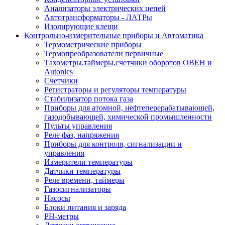
Анализаторы электрических цепей
Автотрансформаторы - ЛАТРы
Изолирующие клещи
Контрольно-измерительные приборы и Автоматика
Термометрические приборы
Термопреобразователи первичные
Тахометры,таймеры,счетчики оборотов ОВЕН и
Autonics
Счетчики
Регистраторы и регуляторы температуры
Стабилизатор потока газа
Приборы для атомной, нефтеперерабатывающей,
газодобывающей, химической промышленности
Пульты управления
Реле фаз, напряжения
Приборы для контроля, сигнализации и
управления
Измерители температуры
Датчики температуры
Реле времени, таймеры
Газосигнализаторы
Насосы
Блоки питания и заряда
PH-метры