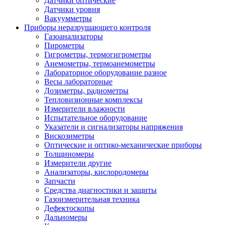
Датчики оптические
Датчики уровня
Вакуумметры
Приборы неразрушающего контроля
Газоанализаторы
Пирометры
Гигрометры, термогигрометры
Анемометры, термоанемометры
Лабораторное оборудование разное
Весы лабораторные
Дозиметры, радиометры
Тепловизионные комплексы
Измерители влажности
Испытательное оборудование
Указатели и сигнализаторы напряжения
Вискозиметры
Оптические и оптико-механические приборы
Толщиномеры
Измерители другие
Анализаторы, кислородомеры
Запчасти
Средства диагностики и защиты
Газоизмерительная техника
Дефектоскопы
Дальномеры