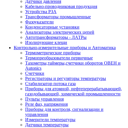
Датчики давления
Кабельно-проводниковая продукция
Устройства РЗА
Трансформаторы промышленные
Фазоуказатели
Конденсаторные установки
Анализаторы электрических цепей
Автотрансформаторы - ЛАТРы
Изолирующие клещи
Контрольно-измерительные приборы и Автоматика
Термометрические приборы
Термопреобразователи первичные
Тахометры,таймеры,счетчики оборотов ОВЕН и
Autonics
Счетчики
Регистраторы и регуляторы температуры
Стабилизатор потока газа
Приборы для атомной, нефтеперерабатывающей,
газодобывающей, химической промышленности
Пульты управления
Реле фаз, напряжения
Приборы для контроля, сигнализации и
управления
Измерители температуры
Датчики температуры