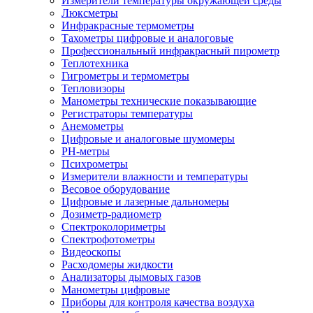
Измерители температуры окружающей среды
Люксметры
Инфракрасные термометры
Тахометры цифровые и аналоговые
Профессиональный инфракрасный пирометр
Теплотехника
Гигрометры и термометры
Тепловизоры
Манометры технические показывающие
Регистраторы температуры
Анемометры
Цифровые и аналоговые шумомеры
PH-метры
Психрометры
Измерители влажности и температуры
Весовое оборудование
Цифровые и лазерные дальномеры
Дозиметр-радиометр
Спектроколориметры
Спектрофотометры
Видеоскопы
Расходомеры жидкости
Анализаторы дымовых газов
Манометры цифровые
Приборы для контроля качества воздуха