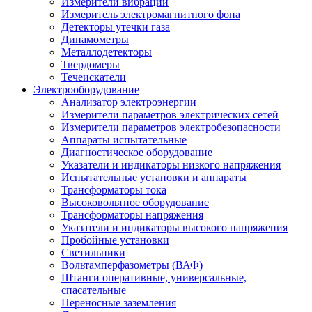
Измерители вибрации
Измеритель электромагнитного фона
Детекторы утечки газа
Динамометры
Металлодетекторы
Твердомеры
Течеискатели
Электрооборудование
Анализатор электроэнергии
Измерители параметров электрических сетей
Измерители параметров электробезопасности
Аппараты испытательные
Диагностическое оборудование
Указатели и индикаторы низкого напряжения
Испытательные установки и аппараты
Трансформаторы тока
Высоковольтное оборудование
Трансформаторы напряжения
Указатели и индикаторы высокого напряжения
Пробойные установки
Светильники
Вольтамперфазометры (ВАФ)
Штанги оперативные, универсальные,
спасательные
Переносные заземления