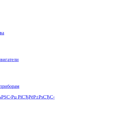
ва
двигатели
 приборам
РЅС‹Рµ РїСЂРёР±РѕСЂС‹