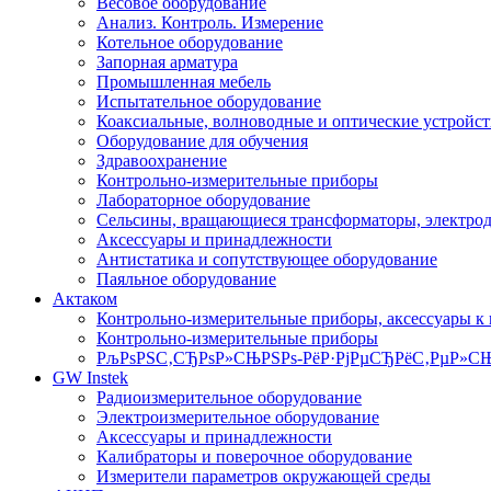
Весовое оборудование
Анализ. Контроль. Измерение
Котельное оборудование
Запорная арматура
Промышленная мебель
Испытательное оборудование
Коаксиальные, волноводные и оптические устройст
Оборудование для обучения
Здравоохранение
Контрольно-измерительные приборы
Лабораторное оборудование
Сельсины, вращающиеся трансформаторы, электро
Аксессуары и принадлежности
Антистатика и сопутствующее оборудование
Паяльное оборудование
Актаком
Контрольно-измерительные приборы, аксессуары к
Контрольно-измерительные приборы
РљРѕРЅС‚СЂРѕР»СЊРЅРѕ-РёР·РјРµСЂРёС‚РµР»СЊ
GW Instek
Радиоизмерительное оборудование
Электроизмерительное оборудование
Аксессуары и принадлежности
Калибраторы и поверочное оборудование
Измерители параметров окружающей среды