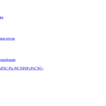
ва
двигатели
 приборам
РЅС‹Рµ РїСЂРёР±РѕСЂС‹