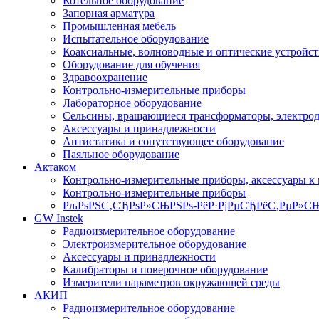
Котельное оборудование
Запорная арматура
Промышленная мебель
Испытательное оборудование
Коаксиальные, волноводные и оптические устройст
Оборудование для обучения
Здравоохранение
Контрольно-измерительные приборы
Лабораторное оборудование
Сельсины, вращающиеся трансформаторы, электро
Аксессуары и принадлежности
Антистатика и сопутствующее оборудование
Паяльное оборудование
Актаком
Контрольно-измерительные приборы, аксессуары к
Контрольно-измерительные приборы
РљРѕРЅС‚СЂРѕР»СЊРЅРѕ-РёР·РјРµСЂРёС‚РµР»СЊ
GW Instek
Радиоизмерительное оборудование
Электроизмерительное оборудование
Аксессуары и принадлежности
Калибраторы и поверочное оборудование
Измерители параметров окружающей среды
АКИП
Радиоизмерительное оборудование