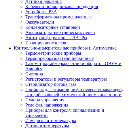
Датчики давления
Кабельно-проводниковая продукция
Устройства РЗА
Трансформаторы промышленные
Фазоуказатели
Конденсаторные установки
Анализаторы электрических цепей
Автотрансформаторы - ЛАТРы
Изолирующие клещи
Контрольно-измерительные приборы и Автоматика
Термометрические приборы
Термопреобразователи первичные
Тахометры,таймеры,счетчики оборотов ОВЕН и
Autonics
Счетчики
Регистраторы и регуляторы температуры
Стабилизатор потока газа
Приборы для атомной, нефтеперерабатывающей,
газодобывающей, химической промышленности
Пульты управления
Реле фаз, напряжения
Приборы для контроля, сигнализации и
управления
Измерители температуры
Датчики температуры