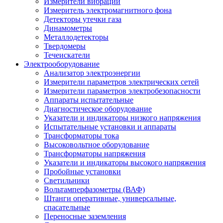
Измерители вибрации
Измеритель электромагнитного фона
Детекторы утечки газа
Динамометры
Металлодетекторы
Твердомеры
Течеискатели
Электрооборудование
Анализатор электроэнергии
Измерители параметров электрических сетей
Измерители параметров электробезопасности
Аппараты испытательные
Диагностическое оборудование
Указатели и индикаторы низкого напряжения
Испытательные установки и аппараты
Трансформаторы тока
Высоковольтное оборудование
Трансформаторы напряжения
Указатели и индикаторы высокого напряжения
Пробойные установки
Светильники
Вольтамперфазометры (ВАФ)
Штанги оперативные, универсальные,
спасательные
Переносные заземления