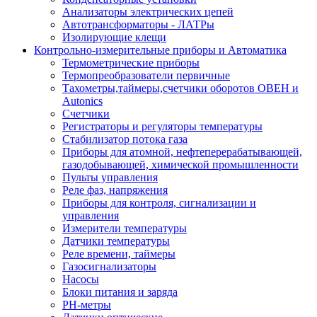
Анализаторы электрических цепей
Автотрансформаторы - ЛАТРы
Изолирующие клещи
Контрольно-измерительные приборы и Автоматика
Термометрические приборы
Термопреобразователи первичные
Тахометры,таймеры,счетчики оборотов ОВЕН и
Autonics
Счетчики
Регистраторы и регуляторы температуры
Стабилизатор потока газа
Приборы для атомной, нефтеперерабатывающей,
газодобывающей, химической промышленности
Пульты управления
Реле фаз, напряжения
Приборы для контроля, сигнализации и
управления
Измерители температуры
Датчики температуры
Реле времени, таймеры
Газосигнализаторы
Насосы
Блоки питания и заряда
PH-метры