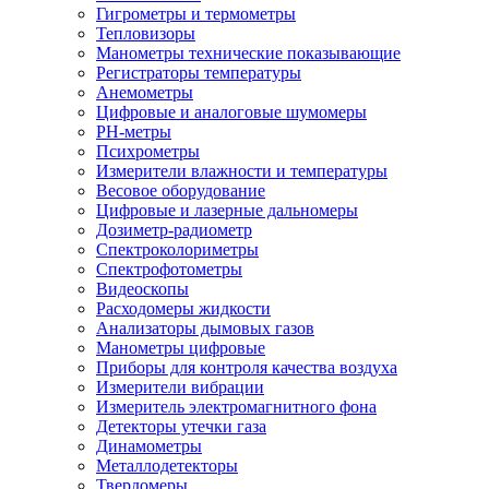
Гигрометры и термометры
Тепловизоры
Манометры технические показывающие
Регистраторы температуры
Анемометры
Цифровые и аналоговые шумомеры
PH-метры
Психрометры
Измерители влажности и температуры
Весовое оборудование
Цифровые и лазерные дальномеры
Дозиметр-радиометр
Спектроколориметры
Спектрофотометры
Видеоскопы
Расходомеры жидкости
Анализаторы дымовых газов
Манометры цифровые
Приборы для контроля качества воздуха
Измерители вибрации
Измеритель электромагнитного фона
Детекторы утечки газа
Динамометры
Металлодетекторы
Твердомеры