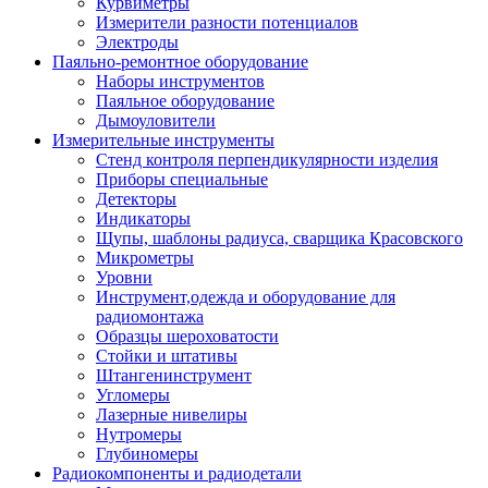
Курвиметры
Измерители разности потенциалов
Электроды
Паяльно-ремонтное оборудование
Наборы инструментов
Паяльное оборудование
Дымоуловители
Измерительные инструменты
Стенд контроля перпендикулярности изделия
Приборы специальные
Детекторы
Индикаторы
Щупы, шаблоны радиуса, сварщика Красовского
Микрометры
Уровни
Инструмент,одежда и оборудование для
радиомонтажа
Образцы шероховатости
Стойки и штативы
Штангенинструмент
Угломеры
Лазерные нивелиры
Нутромеры
Глубиномеры
Радиокомпоненты и радиодетали