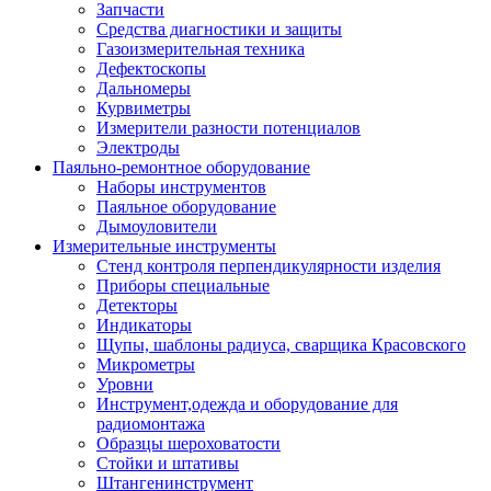
Запчасти
Средства диагностики и защиты
Газоизмерительная техника
Дефектоскопы
Дальномеры
Курвиметры
Измерители разности потенциалов
Электроды
Паяльно-ремонтное оборудование
Наборы инструментов
Паяльное оборудование
Дымоуловители
Измерительные инструменты
Стенд контроля перпендикулярности изделия
Приборы специальные
Детекторы
Индикаторы
Щупы, шаблоны радиуса, сварщика Красовского
Микрометры
Уровни
Инструмент,одежда и оборудование для
радиомонтажа
Образцы шероховатости
Стойки и штативы
Штангенинструмент