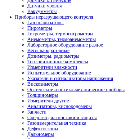
Датчики оптические
Датчики уровня
Вакуумметры
Приборы неразрушающего контроля
Газоанализаторы
Пирометры
Гигрометры, термогигрометры
Анемометры, термоанемометры
Лабораторное оборудование разное
Весы лабораторные
Дозиметры, радиометры
Тепловизионные комплексы
Измерители влажности
Испытательное оборудование
Указатели и сигнализаторы напряжения
Вискозиметры
Оптические и оптико-механические приборы
Толщиномеры
Измерители другие
Анализаторы, кислородомеры
Запчасти
Средства диагностики и защиты
Газоизмерительная техника
Дефектоскопы
Дальномеры