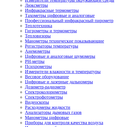
Измерители температуры окружающей среды
Люксметры
Инфракрасные термометры
Тахометры цифровые и аналоговые
Профессиональный инфракрасный пирометр
Теплотехника
Гигрометры и термометры
Тепловизоры
Манометры технические показывающие
Регистраторы температуры
Анемометры
Цифровые и аналоговые шумомеры
PH-метры
Психрометры
Измерители влажности и температуры
Весовое оборудование
Цифровые и лазерные дальномеры
Дозиметр-радиометр
Спектроколориметры
Спектрофотометры
Видеоскопы
Расходомеры жидкости
Анализаторы дымовых газов
Манометры цифровые
Приборы для контроля качества воздуха