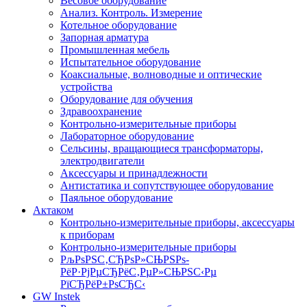
Весовое оборудование
Анализ. Контроль. Измерение
Котельное оборудование
Запорная арматура
Промышленная мебель
Испытательное оборудование
Коаксиальные, волноводные и оптические
устройства
Оборудование для обучения
Здравоохранение
Контрольно-измерительные приборы
Лабораторное оборудование
Сельсины, вращающиеся трансформаторы,
электродвигатели
Аксессуары и принадлежности
Антистатика и сопутствующее оборудование
Паяльное оборудование
Актаком
Контрольно-измерительные приборы, аксессуары
к приборам
Контрольно-измерительные приборы
РљРѕРЅС‚СЂРѕР»СЊРЅРѕ-
РёР·РјРµСЂРёС‚РµР»СЊРЅС‹Рµ
РїСЂРёР±РѕСЂС‹
GW Instek