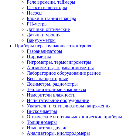
Реле времени, таймеры
Газосигнализаторы
Насосы
Блоки питания и заряда
PH-метры
Датчики оптические
Датчики уровня
Вакуумметры
Приборы неразрушающего контроля
Газоанализаторы
Пирометры
Гигрометры, термогигрометры
Анемометры, термоанемометры
Лабораторное оборудование разное
Весы лабораторные
Дозиметры, радиометры
Тепловизионные комплексы
Измерители влажности
Испытательное оборудование
Указатели и сигнализаторы напряжения
Вискозиметры
Оптические и оптико-механические приборы
Толщиномеры
Измерители другие
Анализаторы, кислородомеры