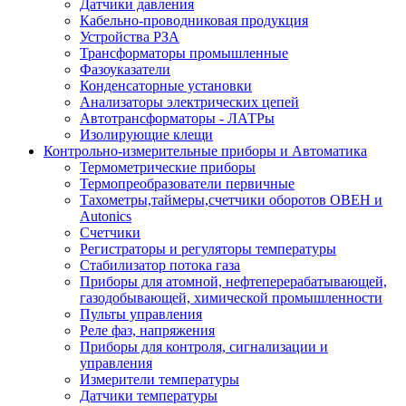
Датчики давления
Кабельно-проводниковая продукция
Устройства РЗА
Трансформаторы промышленные
Фазоуказатели
Конденсаторные установки
Анализаторы электрических цепей
Автотрансформаторы - ЛАТРы
Изолирующие клещи
Контрольно-измерительные приборы и Автоматика
Термометрические приборы
Термопреобразователи первичные
Тахометры,таймеры,счетчики оборотов ОВЕН и
Autonics
Счетчики
Регистраторы и регуляторы температуры
Стабилизатор потока газа
Приборы для атомной, нефтеперерабатывающей,
газодобывающей, химической промышленности
Пульты управления
Реле фаз, напряжения
Приборы для контроля, сигнализации и
управления
Измерители температуры
Датчики температуры