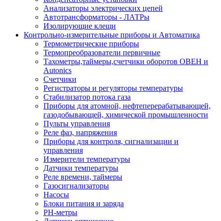
Анализаторы электрических цепей
Автотрансформаторы - ЛАТРы
Изолирующие клещи
Контрольно-измерительные приборы и Автоматика
Термометрические приборы
Термопреобразователи первичные
Тахометры,таймеры,счетчики оборотов ОВЕН и
Autonics
Счетчики
Регистраторы и регуляторы температуры
Стабилизатор потока газа
Приборы для атомной, нефтеперерабатывающей,
газодобывающей, химической промышленности
Пульты управления
Реле фаз, напряжения
Приборы для контроля, сигнализации и
управления
Измерители температуры
Датчики температуры
Реле времени, таймеры
Газосигнализаторы
Насосы
Блоки питания и заряда
PH-метры