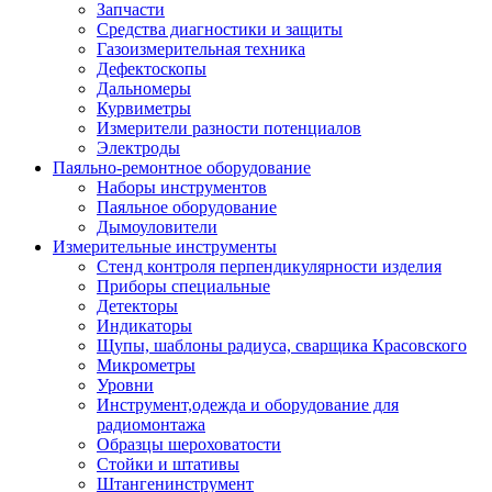
Запчасти
Средства диагностики и защиты
Газоизмерительная техника
Дефектоскопы
Дальномеры
Курвиметры
Измерители разности потенциалов
Электроды
Паяльно-ремонтное оборудование
Наборы инструментов
Паяльное оборудование
Дымоуловители
Измерительные инструменты
Стенд контроля перпендикулярности изделия
Приборы специальные
Детекторы
Индикаторы
Щупы, шаблоны радиуса, сварщика Красовского
Микрометры
Уровни
Инструмент,одежда и оборудование для
радиомонтажа
Образцы шероховатости
Стойки и штативы
Штангенинструмент