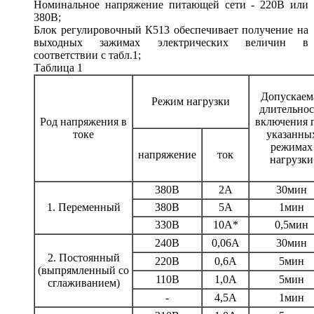
Номинальное напряжение питающей сети - 220В или
380В;
Блок регулировочный К513 обеспечивает получение на
выходных зажимах электрических величин в
соответствии с табл.1;
Таблица 1
Допускаем
Режим нагрузки
длительнос
Род напряжения в
включения 
токе
указанны
режимах
напряжение
ток
нагрузки
380В
2А
30мин
1. Переменный
380В
5А
1мин
330В
10А*
0,5мин
240В
0,06А
30мин
2. Постоянный
220В
0,6А
5мин
(выпрямленный со
110В
1,0А
5мин
сглаживанием)
-
4,5А
1мин