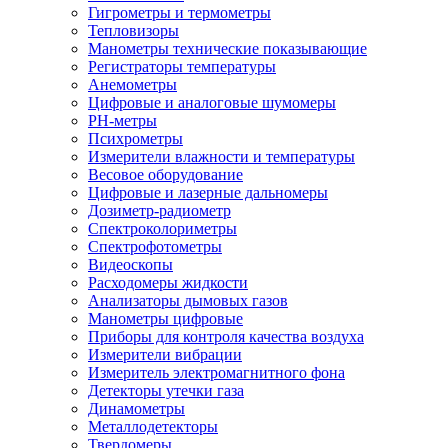
Гигрометры и термометры
Тепловизоры
Манометры технические показывающие
Регистраторы температуры
Анемометры
Цифровые и аналоговые шумомеры
PH-метры
Психрометры
Измерители влажности и температуры
Весовое оборудование
Цифровые и лазерные дальномеры
Дозиметр-радиометр
Спектроколориметры
Спектрофотометры
Видеоскопы
Расходомеры жидкости
Анализаторы дымовых газов
Манометры цифровые
Приборы для контроля качества воздуха
Измерители вибрации
Измеритель электромагнитного фона
Детекторы утечки газа
Динамометры
Металлодетекторы
Твердомеры