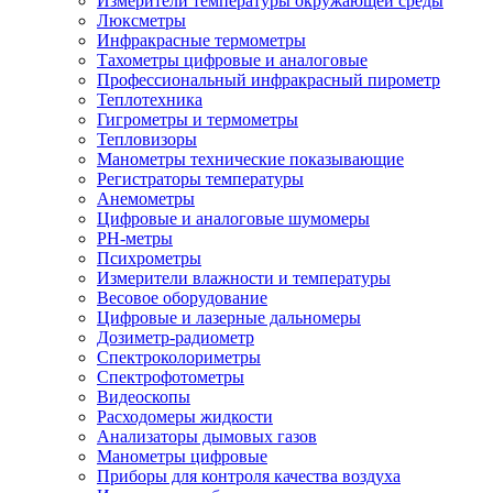
Измерители температуры окружающей среды
Люксметры
Инфракрасные термометры
Тахометры цифровые и аналоговые
Профессиональный инфракрасный пирометр
Теплотехника
Гигрометры и термометры
Тепловизоры
Манометры технические показывающие
Регистраторы температуры
Анемометры
Цифровые и аналоговые шумомеры
PH-метры
Психрометры
Измерители влажности и температуры
Весовое оборудование
Цифровые и лазерные дальномеры
Дозиметр-радиометр
Спектроколориметры
Спектрофотометры
Видеоскопы
Расходомеры жидкости
Анализаторы дымовых газов
Манометры цифровые
Приборы для контроля качества воздуха