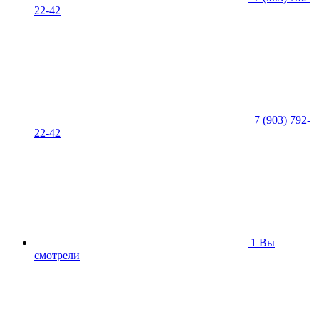
22-42
+7 (903) 792-
22-42
1
Вы
смотрели