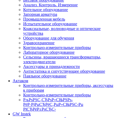
Весовое оборудование
Анализ. Контроль. Измерение
Котельное оборудование
Запорная арматура
Промышленная мебель
Испытательное оборудование
Коаксиальные, волноводные и оптические
устройства
Оборудование для обучения
Здравоохранение
Контрольно-измерительные приборы
Лабораторное оборудование
Сельсины, вращающиеся трансформаторы,
электродвигатели
Аксессуары и принадлежности
Антистатика и сопутствующее оборудование
Паяльное оборудование
Актаком
Контрольно-измерительные приборы, аксессуары
к приборам
Контрольно-измерительные приборы
РљРѕРЅС‚СЂРѕР»СЊРЅРѕ-
РёР·РјРµСЂРёС‚РµР»СЊРЅС‹Рµ
РїСЂРёР±РѕСЂС‹
GW Instek