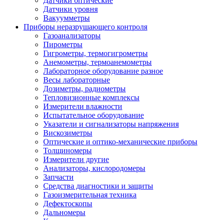
Датчики оптические
Датчики уровня
Вакуумметры
Приборы неразрушающего контроля
Газоанализаторы
Пирометры
Гигрометры, термогигрометры
Анемометры, термоанемометры
Лабораторное оборудование разное
Весы лабораторные
Дозиметры, радиометры
Тепловизионные комплексы
Измерители влажности
Испытательное оборудование
Указатели и сигнализаторы напряжения
Вискозиметры
Оптические и оптико-механические приборы
Толщиномеры
Измерители другие
Анализаторы, кислородомеры
Запчасти
Средства диагностики и защиты
Газоизмерительная техника
Дефектоскопы
Дальномеры