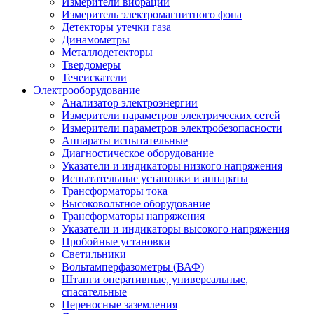
Измерители вибрации
Измеритель электромагнитного фона
Детекторы утечки газа
Динамометры
Металлодетекторы
Твердомеры
Течеискатели
Электрооборудование
Анализатор электроэнергии
Измерители параметров электрических сетей
Измерители параметров электробезопасности
Аппараты испытательные
Диагностическое оборудование
Указатели и индикаторы низкого напряжения
Испытательные установки и аппараты
Трансформаторы тока
Высоковольтное оборудование
Трансформаторы напряжения
Указатели и индикаторы высокого напряжения
Пробойные установки
Светильники
Вольтамперфазометры (ВАФ)
Штанги оперативные, универсальные,
спасательные
Переносные заземления