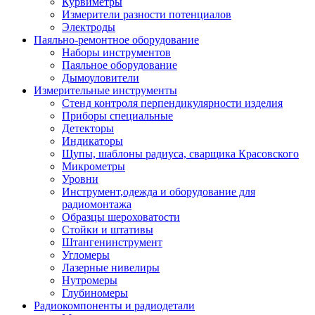
Курвиметры
Измерители разности потенциалов
Электроды
Паяльно-ремонтное оборудование
Наборы инструментов
Паяльное оборудование
Дымоуловители
Измерительные инструменты
Стенд контроля перпендикулярности изделия
Приборы специальные
Детекторы
Индикаторы
Щупы, шаблоны радиуса, сварщика Красовского
Микрометры
Уровни
Инструмент,одежда и оборудование для
радиомонтажа
Образцы шероховатости
Стойки и штативы
Штангенинструмент
Угломеры
Лазерные нивелиры
Нутромеры
Глубиномеры
Радиокомпоненты и радиодетали