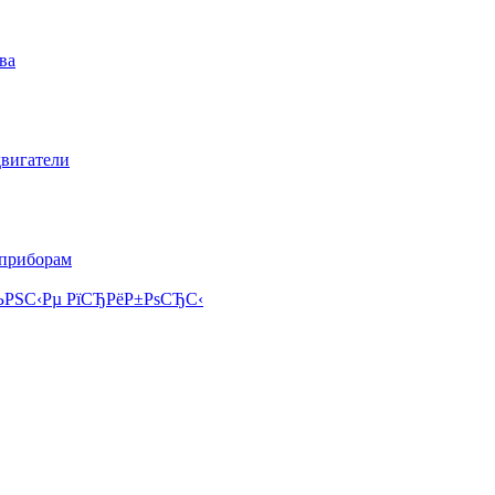
ва
двигатели
 приборам
РЅС‹Рµ РїСЂРёР±РѕСЂС‹