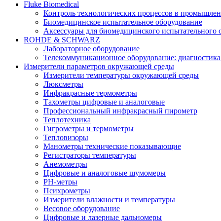
Fluke Biomedical
Контроль технологических процессов в промышлен
Биомедицинское испытательное оборудование
Аксессуары для биомедицинского испытательного 
ROHDE & SCHWARZ
Лабораторное оборудование
Телекоммуникационное оборудование: диагностика
Измерители параметров окружающей среды
Измерители температуры окружающей среды
Люксметры
Инфракрасные термометры
Тахометры цифровые и аналоговые
Профессиональный инфракрасный пирометр
Теплотехника
Гигрометры и термометры
Тепловизоры
Манометры технические показывающие
Регистраторы температуры
Анемометры
Цифровые и аналоговые шумомеры
PH-метры
Психрометры
Измерители влажности и температуры
Весовое оборудование
Цифровые и лазерные дальномеры