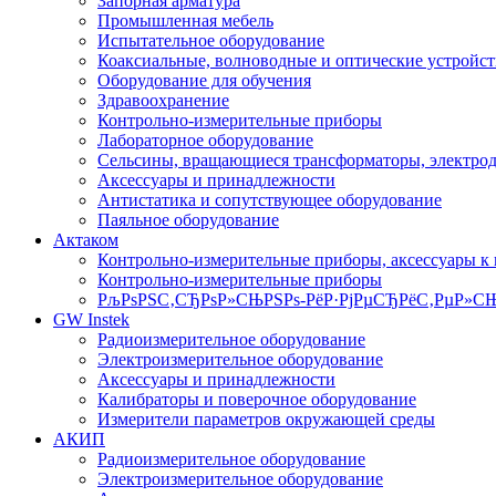
Запорная арматура
Промышленная мебель
Испытательное оборудование
Коаксиальные, волноводные и оптические устройст
Оборудование для обучения
Здравоохранение
Контрольно-измерительные приборы
Лабораторное оборудование
Сельсины, вращающиеся трансформаторы, электро
Аксессуары и принадлежности
Антистатика и сопутствующее оборудование
Паяльное оборудование
Актаком
Контрольно-измерительные приборы, аксессуары к
Контрольно-измерительные приборы
РљРѕРЅС‚СЂРѕР»СЊРЅРѕ-РёР·РјРµСЂРёС‚РµР»СЊ
GW Instek
Радиоизмерительное оборудование
Электроизмерительное оборудование
Аксессуары и принадлежности
Калибраторы и поверочное оборудование
Измерители параметров окружающей среды
АКИП
Радиоизмерительное оборудование
Электроизмерительное оборудование