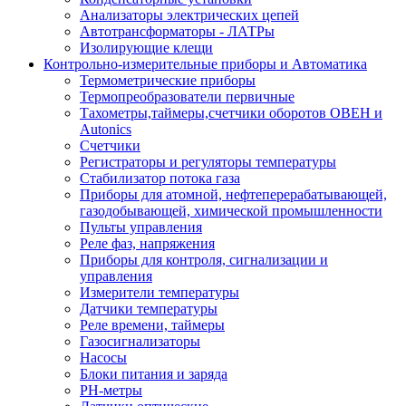
Анализаторы электрических цепей
Автотрансформаторы - ЛАТРы
Изолирующие клещи
Контрольно-измерительные приборы и Автоматика
Термометрические приборы
Термопреобразователи первичные
Тахометры,таймеры,счетчики оборотов ОВЕН и
Autonics
Счетчики
Регистраторы и регуляторы температуры
Стабилизатор потока газа
Приборы для атомной, нефтеперерабатывающей,
газодобывающей, химической промышленности
Пульты управления
Реле фаз, напряжения
Приборы для контроля, сигнализации и
управления
Измерители температуры
Датчики температуры
Реле времени, таймеры
Газосигнализаторы
Насосы
Блоки питания и заряда
PH-метры