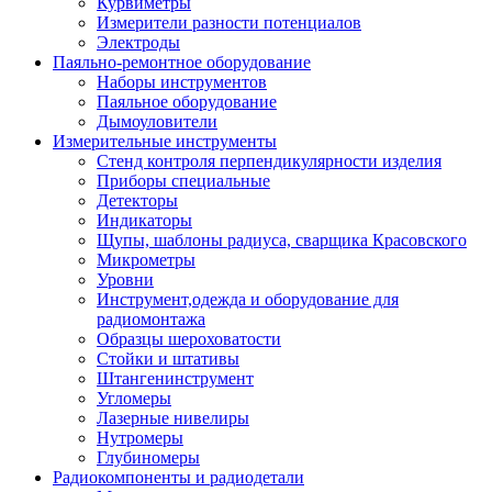
Курвиметры
Измерители разности потенциалов
Электроды
Паяльно-ремонтное оборудование
Наборы инструментов
Паяльное оборудование
Дымоуловители
Измерительные инструменты
Стенд контроля перпендикулярности изделия
Приборы специальные
Детекторы
Индикаторы
Щупы, шаблоны радиуса, сварщика Красовского
Микрометры
Уровни
Инструмент,одежда и оборудование для
радиомонтажа
Образцы шероховатости
Стойки и штативы
Штангенинструмент
Угломеры
Лазерные нивелиры
Нутромеры
Глубиномеры
Радиокомпоненты и радиодетали