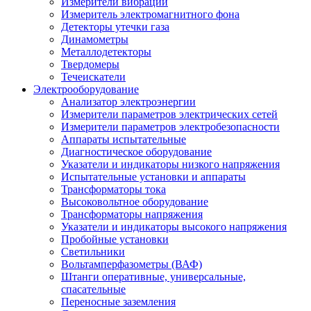
Измерители вибрации
Измеритель электромагнитного фона
Детекторы утечки газа
Динамометры
Металлодетекторы
Твердомеры
Течеискатели
Электрооборудование
Анализатор электроэнергии
Измерители параметров электрических сетей
Измерители параметров электробезопасности
Аппараты испытательные
Диагностическое оборудование
Указатели и индикаторы низкого напряжения
Испытательные установки и аппараты
Трансформаторы тока
Высоковольтное оборудование
Трансформаторы напряжения
Указатели и индикаторы высокого напряжения
Пробойные установки
Светильники
Вольтамперфазометры (ВАФ)
Штанги оперативные, универсальные,
спасательные
Переносные заземления