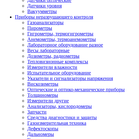
Датчики оптические
Датчики уровня
Вакуумметры
Приборы неразрушающего контроля
Газоанализаторы
Пирометры
Гигрометры, термогигрометры
Анемометры, термоанемометры
Лабораторное оборудование разное
Весы лабораторные
Дозиметры, радиометры
Тепловизионные комплексы
Измерители влажности
Испытательное оборудование
Указатели и сигнализаторы напряжения
Вискозиметры
Оптические и оптико-механические приборы
Толщиномеры
Измерители другие
Анализаторы, кислородомеры
Запчасти
Средства диагностики и защиты
Газоизмерительная техника
Дефектоскопы
Дальномеры