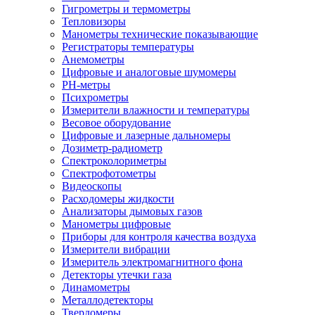
Гигрометры и термометры
Тепловизоры
Манометры технические показывающие
Регистраторы температуры
Анемометры
Цифровые и аналоговые шумомеры
PH-метры
Психрометры
Измерители влажности и температуры
Весовое оборудование
Цифровые и лазерные дальномеры
Дозиметр-радиометр
Спектроколориметры
Спектрофотометры
Видеоскопы
Расходомеры жидкости
Анализаторы дымовых газов
Манометры цифровые
Приборы для контроля качества воздуха
Измерители вибрации
Измеритель электромагнитного фона
Детекторы утечки газа
Динамометры
Металлодетекторы
Твердомеры