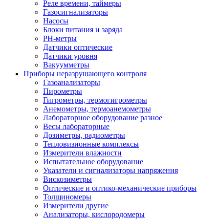
Реле времени, таймеры
Газосигнализаторы
Насосы
Блоки питания и заряда
PH-метры
Датчики оптические
Датчики уровня
Вакуумметры
Приборы неразрушающего контроля
Газоанализаторы
Пирометры
Гигрометры, термогигрометры
Анемометры, термоанемометры
Лабораторное оборудование разное
Весы лабораторные
Дозиметры, радиометры
Тепловизионные комплексы
Измерители влажности
Испытательное оборудование
Указатели и сигнализаторы напряжения
Вискозиметры
Оптические и оптико-механические приборы
Толщиномеры
Измерители другие
Анализаторы, кислородомеры