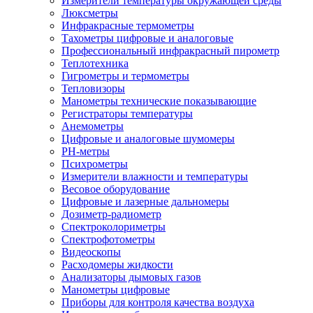
Измерители температуры окружающей среды
Люксметры
Инфракрасные термометры
Тахометры цифровые и аналоговые
Профессиональный инфракрасный пирометр
Теплотехника
Гигрометры и термометры
Тепловизоры
Манометры технические показывающие
Регистраторы температуры
Анемометры
Цифровые и аналоговые шумомеры
PH-метры
Психрометры
Измерители влажности и температуры
Весовое оборудование
Цифровые и лазерные дальномеры
Дозиметр-радиометр
Спектроколориметры
Спектрофотометры
Видеоскопы
Расходомеры жидкости
Анализаторы дымовых газов
Манометры цифровые
Приборы для контроля качества воздуха