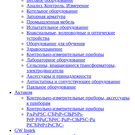
Весовое оборудование
Анализ. Контроль. Измерение
Котельное оборудование
Запорная арматура
Промышленная мебель
Испытательное оборудование
Коаксиальные, волноводные и оптические
устройства
Оборудование для обучения
Здравоохранение
Контрольно-измерительные приборы
Лабораторное оборудование
Сельсины, вращающиеся трансформаторы,
электродвигатели
Аксессуары и принадлежности
Антистатика и сопутствующее оборудование
Паяльное оборудование
Актаком
Контрольно-измерительные приборы, аксессуары
к приборам
Контрольно-измерительные приборы
РљРѕРЅС‚СЂРѕР»СЊРЅРѕ-
РёР·РјРµСЂРёС‚РµР»СЊРЅС‹Рµ
РїСЂРёР±РѕСЂС‹
GW Instek