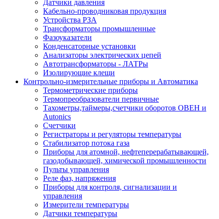
Датчики давления
Кабельно-проводниковая продукция
Устройства РЗА
Трансформаторы промышленные
Фазоуказатели
Конденсаторные установки
Анализаторы электрических цепей
Автотрансформаторы - ЛАТРы
Изолирующие клещи
Контрольно-измерительные приборы и Автоматика
Термометрические приборы
Термопреобразователи первичные
Тахометры,таймеры,счетчики оборотов ОВЕН и
Autonics
Счетчики
Регистраторы и регуляторы температуры
Стабилизатор потока газа
Приборы для атомной, нефтеперерабатывающей,
газодобывающей, химической промышленности
Пульты управления
Реле фаз, напряжения
Приборы для контроля, сигнализации и
управления
Измерители температуры
Датчики температуры