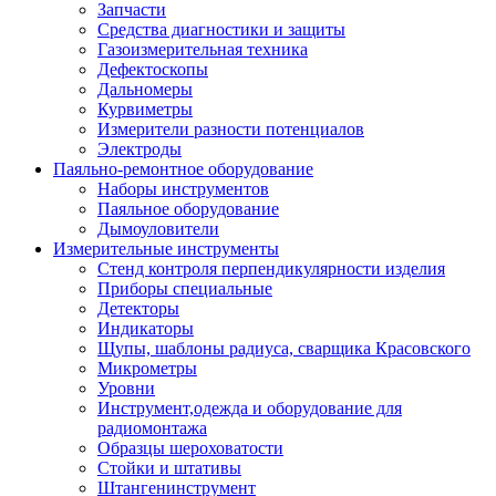
Запчасти
Средства диагностики и защиты
Газоизмерительная техника
Дефектоскопы
Дальномеры
Курвиметры
Измерители разности потенциалов
Электроды
Паяльно-ремонтное оборудование
Наборы инструментов
Паяльное оборудование
Дымоуловители
Измерительные инструменты
Стенд контроля перпендикулярности изделия
Приборы специальные
Детекторы
Индикаторы
Щупы, шаблоны радиуса, сварщика Красовского
Микрометры
Уровни
Инструмент,одежда и оборудование для
радиомонтажа
Образцы шероховатости
Стойки и штативы
Штангенинструмент