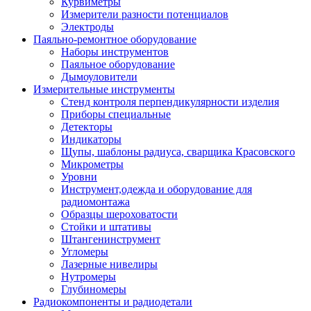
Курвиметры
Измерители разности потенциалов
Электроды
Паяльно-ремонтное оборудование
Наборы инструментов
Паяльное оборудование
Дымоуловители
Измерительные инструменты
Стенд контроля перпендикулярности изделия
Приборы специальные
Детекторы
Индикаторы
Щупы, шаблоны радиуса, сварщика Красовского
Микрометры
Уровни
Инструмент,одежда и оборудование для
радиомонтажа
Образцы шероховатости
Стойки и штативы
Штангенинструмент
Угломеры
Лазерные нивелиры
Нутромеры
Глубиномеры
Радиокомпоненты и радиодетали