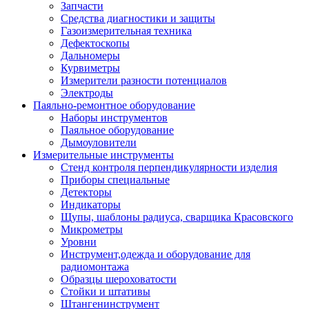
Запчасти
Средства диагностики и защиты
Газоизмерительная техника
Дефектоскопы
Дальномеры
Курвиметры
Измерители разности потенциалов
Электроды
Паяльно-ремонтное оборудование
Наборы инструментов
Паяльное оборудование
Дымоуловители
Измерительные инструменты
Стенд контроля перпендикулярности изделия
Приборы специальные
Детекторы
Индикаторы
Щупы, шаблоны радиуса, сварщика Красовского
Микрометры
Уровни
Инструмент,одежда и оборудование для
радиомонтажа
Образцы шероховатости
Стойки и штативы
Штангенинструмент