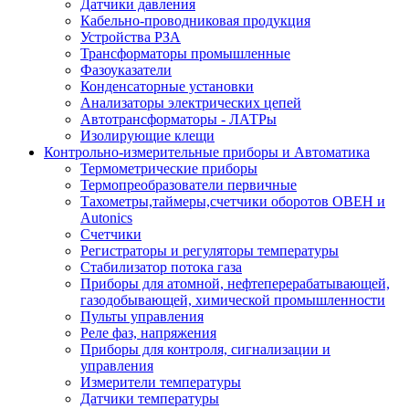
Датчики давления
Кабельно-проводниковая продукция
Устройства РЗА
Трансформаторы промышленные
Фазоуказатели
Конденсаторные установки
Анализаторы электрических цепей
Автотрансформаторы - ЛАТРы
Изолирующие клещи
Контрольно-измерительные приборы и Автоматика
Термометрические приборы
Термопреобразователи первичные
Тахометры,таймеры,счетчики оборотов ОВЕН и
Autonics
Счетчики
Регистраторы и регуляторы температуры
Стабилизатор потока газа
Приборы для атомной, нефтеперерабатывающей,
газодобывающей, химической промышленности
Пульты управления
Реле фаз, напряжения
Приборы для контроля, сигнализации и
управления
Измерители температуры
Датчики температуры