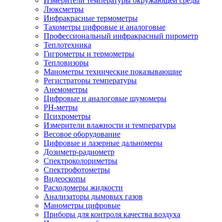
Измерители температуры окружающей среды
Люксметры
Инфракрасные термометры
Тахометры цифровые и аналоговые
Профессиональный инфракрасный пирометр
Теплотехника
Гигрометры и термометры
Тепловизоры
Манометры технические показывающие
Регистраторы температуры
Анемометры
Цифровые и аналоговые шумомеры
PH-метры
Психрометры
Измерители влажности и температуры
Весовое оборудование
Цифровые и лазерные дальномеры
Дозиметр-радиометр
Спектроколориметры
Спектрофотометры
Видеоскопы
Расходомеры жидкости
Анализаторы дымовых газов
Манометры цифровые
Приборы для контроля качества воздуха