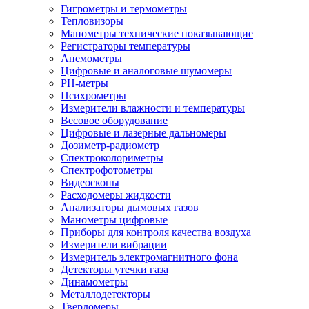
Гигрометры и термометры
Тепловизоры
Манометры технические показывающие
Регистраторы температуры
Анемометры
Цифровые и аналоговые шумомеры
PH-метры
Психрометры
Измерители влажности и температуры
Весовое оборудование
Цифровые и лазерные дальномеры
Дозиметр-радиометр
Спектроколориметры
Спектрофотометры
Видеоскопы
Расходомеры жидкости
Анализаторы дымовых газов
Манометры цифровые
Приборы для контроля качества воздуха
Измерители вибрации
Измеритель электромагнитного фона
Детекторы утечки газа
Динамометры
Металлодетекторы
Твердомеры