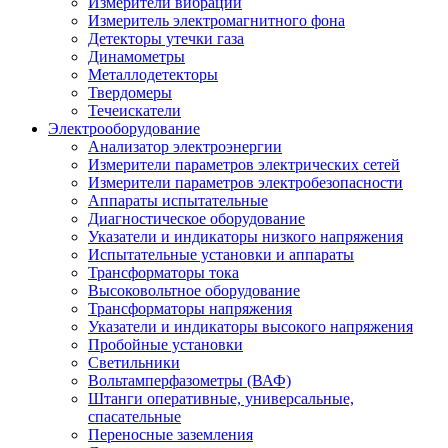
Измерители вибрации
Измеритель электромагнитного фона
Детекторы утечки газа
Динамометры
Металлодетекторы
Твердомеры
Течеискатели
Электрооборудование
Анализатор электроэнергии
Измерители параметров электрических сетей
Измерители параметров электробезопасности
Аппараты испытательные
Диагностическое оборудование
Указатели и индикаторы низкого напряжения
Испытательные установки и аппараты
Трансформаторы тока
Высоковольтное оборудование
Трансформаторы напряжения
Указатели и индикаторы высокого напряжения
Пробойные установки
Светильники
Вольтамперфазометры (ВАФ)
Штанги оперативные, универсальные,
спасательные
Переносные заземления