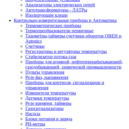
Анализаторы электрических цепей
Автотрансформаторы - ЛАТРы
Изолирующие клещи
Контрольно-измерительные приборы и Автоматика
Термометрические приборы
Термопреобразователи первичные
Тахометры,таймеры,счетчики оборотов ОВЕН и
Autonics
Счетчики
Регистраторы и регуляторы температуры
Стабилизатор потока газа
Приборы для атомной, нефтеперерабатывающей,
газодобывающей, химической промышленности
Пульты управления
Реле фаз, напряжения
Приборы для контроля, сигнализации и
управления
Измерители температуры
Датчики температуры
Реле времени, таймеры
Газосигнализаторы
Насосы
Блоки питания и заряда
PH-метры