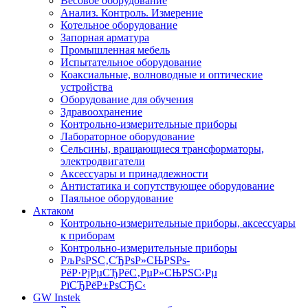
Весовое оборудование
Анализ. Контроль. Измерение
Котельное оборудование
Запорная арматура
Промышленная мебель
Испытательное оборудование
Коаксиальные, волноводные и оптические
устройства
Оборудование для обучения
Здравоохранение
Контрольно-измерительные приборы
Лабораторное оборудование
Сельсины, вращающиеся трансформаторы,
электродвигатели
Аксессуары и принадлежности
Антистатика и сопутствующее оборудование
Паяльное оборудование
Актаком
Контрольно-измерительные приборы, аксессуары
к приборам
Контрольно-измерительные приборы
РљРѕРЅС‚СЂРѕР»СЊРЅРѕ-
РёР·РјРµСЂРёС‚РµР»СЊРЅС‹Рµ
РїСЂРёР±РѕСЂС‹
GW Instek