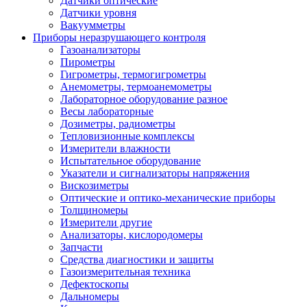
Датчики оптические
Датчики уровня
Вакуумметры
Приборы неразрушающего контроля
Газоанализаторы
Пирометры
Гигрометры, термогигрометры
Анемометры, термоанемометры
Лабораторное оборудование разное
Весы лабораторные
Дозиметры, радиометры
Тепловизионные комплексы
Измерители влажности
Испытательное оборудование
Указатели и сигнализаторы напряжения
Вискозиметры
Оптические и оптико-механические приборы
Толщиномеры
Измерители другие
Анализаторы, кислородомеры
Запчасти
Средства диагностики и защиты
Газоизмерительная техника
Дефектоскопы
Дальномеры