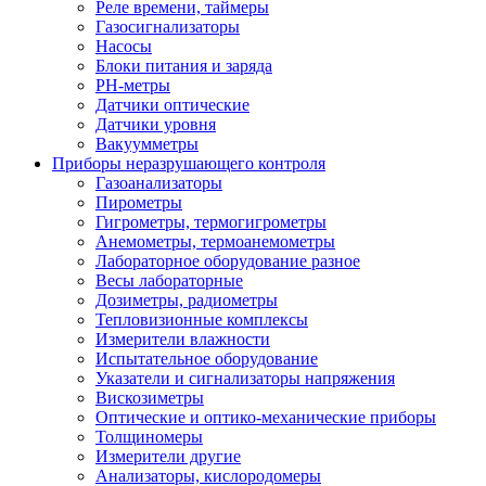
Реле времени, таймеры
Газосигнализаторы
Насосы
Блоки питания и заряда
PH-метры
Датчики оптические
Датчики уровня
Вакуумметры
Приборы неразрушающего контроля
Газоанализаторы
Пирометры
Гигрометры, термогигрометры
Анемометры, термоанемометры
Лабораторное оборудование разное
Весы лабораторные
Дозиметры, радиометры
Тепловизионные комплексы
Измерители влажности
Испытательное оборудование
Указатели и сигнализаторы напряжения
Вискозиметры
Оптические и оптико-механические приборы
Толщиномеры
Измерители другие
Анализаторы, кислородомеры